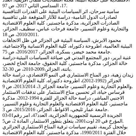
17، السداسي الثاني 2017، ص 97.
سامية سرحان، اثر السياسات البيئية على القدرات التنافسية
لصادرات الدول النامية- دراسة للآثار المتوقعة على تنافسية
الصادرات الجزائرية، مذكرة ماجستير، كلية العلوم الاقتصادية
والتجارية وعلوم التسيير، جامعة فرحات عباس، سطيف، الجزائر،
2010/2011، ص 18.
محمود الابرش، السياسة البيئية في الجزائر في ظل الاتجاهات
البيئية العالمية، اطروحة دكتوراه، كلية العلوم الانسانية والاجتماعية،
جامعة محمد خيضر، بسكرة، الجزائر، 2016/2017، ص 75.
غنية ابرير، دور المجتمع المدني في صياغة السياسات البيئية-دراسة
خالة الجزائر، مذكرة ماجستير، كلية الحقوق، جامعة الحاج لخضر،
باتنة، الجزائر،2009-2010، ص 30-32.
زيدان زهية، دور المناخ الاستثماري في النمو الاقتصادي، دراسة حالة
الجزائر (1992-2012)، اطروحة دكتوراه، كلية العلوم الاقتصادية
والعلوم التجارية وعلوم التسيير، جامعة الجزائر 3، 2013/2014، ص 9.
قرساس حياة، اثر تحسين مناخ الاستثمار على تدفقات الاستثمار
الاجنبي المباشر، دراسة حالة الجزائر للفترة 1994-2012، مذكرة
ماجستير، كلية العلوم الاقتصادية والعلوم التجارية وعلوم التسيير،
جامعة عمار ثليجي، الاغواط، الجزائر، 2015/2016، ص 3.
الجريدة الرسمية للجمهورية الجزائرية، العدد47، امر رقم01-03
المؤرخ في 20 اوت2001، يتعلق بتطور الاستثمار، المادة 2، ص5.
بولحجل كريمة، تقييم سياسات ترقية المناخ الاستثماري الجزائري
خلال الفترة 1990/2011، مذكرة ماجستير، كلية العلوم الاقتصادية