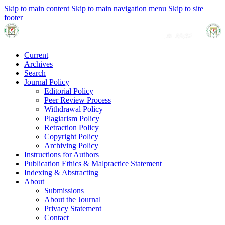
Skip to main content
Skip to main navigation menu
Skip to site
footer
Current
Archives
Search
Journal Policy
Editorial Policy
Peer Review Process
Withdrawal Policy
Plagiarism Policy
Retraction Policy
Copyright Policy
Archiving Policy
Instructions for Authors
Publication Ethics & Malpractice Statement
Indexing & Abstracting
About
Submissions
About the Journal
Privacy Statement
Contact