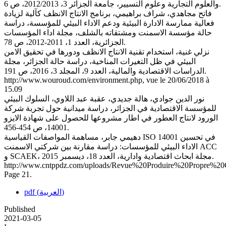
والعلوم التجارية وعلوم التسيير، جامعة الجزائر 3، 2012/2013، ص 6.
فاتح مجاهدي، شراف براهيمي، برنامج الانتاج الانظف كآلية لزيادة
فعالية ممارسة الادارة البيئية ودعم الاداء البيئي للمؤسسة، دراسة
حالة مؤسسة الاسمنت ومشتقاته بالشلف، مجلة اداء المؤسسات
الجزائرية، العدد 1، 2011-2012، ص 78.
نزلي غنية، استخدام تقنية الانتاج الانظف ودورها في تحقيق الامن
البيئي في ظل التغيرات المناخية، دراسة حالة الجزائر، مجلة
الدراسات الاقتصادية والمالية، العدد 9، المجلد 3، 2016، ص 191.
http://www.wouroud.com/environment.php, vue le 20/06/2018 à
15.09
نور الدين جوادي، هالة جديدي، عقبة عبد اللاوي، السلوك البيئي
للمؤسسة الاقتصادية في الجزائر، دراسة ميدانية حول تجربة شركة
الورود لانتاج العطور في اطار مشروعها للحصول على شهادة الايزو
14001، ص 454-456.
دهيمي جابر، مساهمة المواصفات القياسية ISO 14001 في تحسين
الاداء البيئي للمؤسسات: دراسة مقارنة بين شركتي الاسمنت ACC
و SCAEK، مجلة ابحاث اقتصادية وادارية، العدد 18، ديسمبر 2015.
http://www.cntppdz.com/uploads/Revue%20Produire%20Propre%
Page 21.
pdf (العربية)
Published
2021-03-05