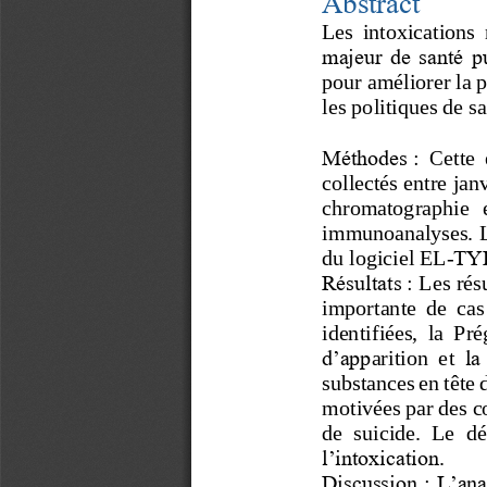
Abstract
Les 
intoxications 
majeur de santé pu
pour améliorer la p
les politiques de sa
Méthodes
: 
Cette  
collectés entre jan
chromatographie  
immunoanalyses. Le
du logiciel EL
-
TYR
Résultats
: 
Les 
rés
importante  de  cas 
identifiées,  la  Pr
d’app
arition
et 
la
substances en tête 
motivées par des c
de  suicide.  Le  dé
l’intoxication
.
Discussion
: 
L’ana