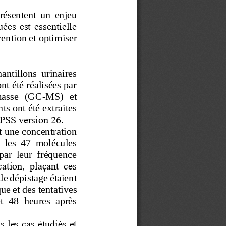
résentent  un  enjeu 
ées est essentielle 
ve
ntion et optimiser 
hantillons  urinaires 
t été réalisées par 
 masse  (GC
-
MS)  et 
s ont été extraites 
PSS version 26.
 une concentration 
i  les  47  molécules 
par  leur  fréquence 
cation,  plaçant  ces 
e dépistage étaient 
que et des tentatives 
t 
48
heures  après 
 les cas étudiés et 