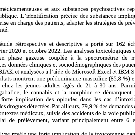
 médicamenteuses  et  aux  substances  psychoactives  rep
blique. L’identification précise des substances impliqu
rise en charge des patients, adapter les stratégies de pré
nté.
étude  rétrospective  et  descriptive  a  porté  sur  162  éc
vier 2020 et octobre 2022. Les analyses toxicologiques on
en  phase 
gazeuse  couplée  à  la  spectrométrie  de  
s données cliniques et sociodémographiques des patient
IAK et analysées à l’aide de Microsoft Excel et IBM S
ultats montrent une prédominance masculine (85,8 %) et
 chez  les  jeunes  adultes  âgés  de  21  à  30  ans.  Parm
égabaline
,  le  cannabis  et 
la  morphine  se  démarquent  
  forte  implication  des  opioïdes  dans  les  cas  d’intoxi
des drogues détectées
. 
Par ailleurs, 79,9 % des demandes d
ontextes médicaux, suivis des accidents de la voie publ
i
lai  de  prélèvement,  variant  principalement  entre  6  e
lyse révèle une forte implication de la toxicomanie dans