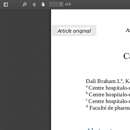
of 9
Toggle
Find
Previous
Next
Sidebar
A
Article original
C
a
Dali Braham
.L
, 
K
a 
Centre hospitalo
-
b
Centre hospitalo
-
c
Centre hospitalo
-
d
Facul
té de pharm