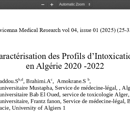
Zoom
Zoom
Out
In
vicenna Medical Research vol 0
4
, issue 0
1
(202
5
)
(
25
-
3
aractérisation des Profils d’Intoxicati
en Algérie
2020 
-
2022
b,d
c
b
addou
.S
, Brahimi
.A
,  Amokrane
.S 
, 
universitaire
Mustapha
,
S
ervice de 
médecine
-
légal
, 
, 
Al
universitaire Bab El Oued
,
service de 
toxicologie
Alg
er,
universitaire
, 
Frantz fanon
, S
ervice de 
médecine
-
légal
, 
acie
, University of Algiers 1