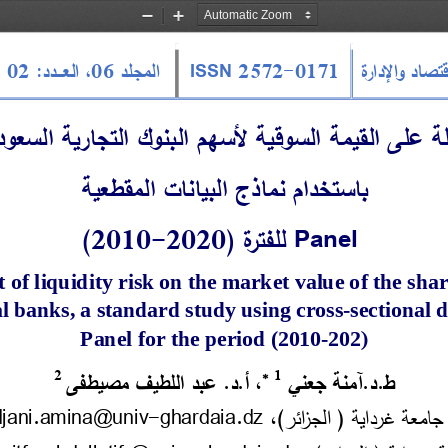
Zoom
Zoom
Out
In
0171
-
ISSN 2572
المجلد 
06
،
العـــدد
 :
02
(
ة على القيمة السوقية لأسهم البنوك التجارية السعود
باستخدام نماذج البيانات المقطعية
Panel 
للفترة (
2020
-
2010
)
 of liquidity risk on the market value of the shar
 banks, a 
standard study using cross
-
sectional 
Panel for the period (2010
-
202
(
ط.د.آمنة جعني
 ،
أ.د.
عبد اللطيف مصيطفى
2
1

جامعة غرداية ( الجزائر)، 
ghardaia.dz
-
djani.amina@univ
itfa.abdellatif 
@univ
-
ghardaia.dz