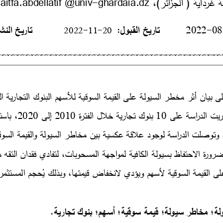
08
-
2022
تاريخ القبول
:
تاريخ النش
2022
-
11
-
20
10
بنوك تجارية خلال الفترة 
2010
إلى 
2020
، باستخدام نموذج البيانات 
لمواجهة المسحوبات، لتفادي فقدان التقه من طرف المتعاملين 
ى
ا
ل
ق
ي
م
ة
ا
ل
س
و
ق
ي
ة
لأ
س
ه
م
و
ي
ؤ
د
ي
لا
ن
خ
ف
ا
ض
ق
ي
م
ت
ه
ا
،
و
ب
ذ
ل
ك
ي
حجم المستثمرين على الاستثمار في 
لة
؛
مخاطر سيولة
؛
قيمة سوقية
؛
أسهم 
؛
بنوك تجارية
.