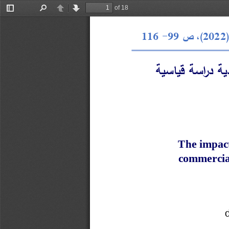
of 18
Toggle
Find
Previous
Next
Sidebar
2022
 ص ،)
99
-
116
ية
دراسة قياسية 
The impact
commercial
messa