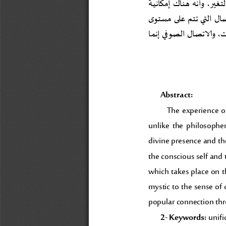
غ
ي
ر
،
و
أ
ن
ه
ه
ن
ا
ك
إ
م
ك
ا
ن
ي
ة
ى
ا
ل
ا
ل
ت
ي
ت
ت
م
ع
ل
ى
م
س
ت
و
،
و
الا
ت
ص
ا
ل
ا
ل
ص
و
ف
ي
إ
ن
م
ا
Abstract:
The  experience  of
unlike  the  philosopher
divine presence and the
the conscious self and
which  takes  place  on  the
mystic to the sense of 
popular connection thro
2
-
Keywords:
unifi