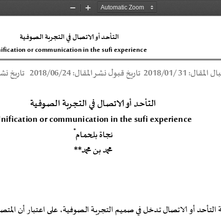
Zoom
Zoom
Out
In
التأحد أو الاتصال في التجربة الصوفية
ification or communication in the sufi experience
ل
ا
ل
ا
لم
ق
ا
ل
 :
31
/
01
/
2018
ت
ا
ي
خ
ق
ب
و
ن
ش
ر
ا
لم
ق
ا
ل
 :
4
2
/
6
0
/
8102
ت
ا
ي
خ
ن
ش
ر
ر
ر
التأحد أو الاتصال في التجربة الصوفية
nification or communication in the sufi experience
*
نجاة بلحمام
محمد بن محمد
**
 التأحد أو الاتصال تدخ
ل في صميم التجربة الصوفية، على اعتبار أن المتصوفة 