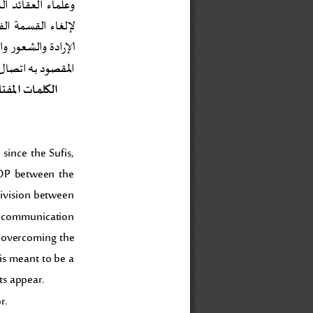
وعلماء العقائد الد
لإ
ل
غ
ا
ء
ا
ل
ق
س
م
ة
ا
ل
ف
ص
ر
الإ
ا
د
ة
و
ا
ل
ش
ع
و
و
ا
ل
ر
المقصود به اتصال 
الكلمات المفت
since  the  Sufis, 
GOP  between  the 
division between 
r communication 
n  overcoming  the 
is meant to be a 
ts appear.
r.