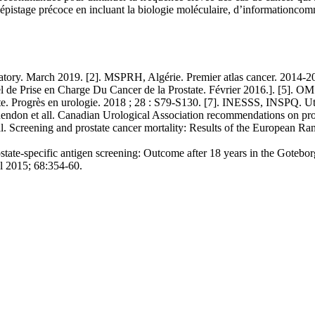
dépistage précoce en incluant la biologie moléculaire, d’informationc
 March 2019. [2]. MSPRH, Algérie. Premier atlas cancer. 2014-2016. 
de Prise en Charge Du Cancer de la Prostate. Février 2016.]. [5]. 
e. Progrès en urologie. 2018 ; 28 : S79-S130. [7]. INESSS, INSPQ. Util
Rendon et all. Canadian Urological Association recommendations on pro
. Screening and prostate cancer mortality: Results of the European R
state-specific antigen screening: Outcome after 18 years in the Gotebor
ol 2015; 68:354-60.