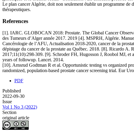
Le plan cancer Algérie, doit non seulement établir un programme de 
thérapeutiques.
References
[1]. IARC. GLOBOCAN 2018: Prostate. The Global Cancer Observatory.
des Tumeurs d’Alger année 2017. 2019 [4]. MSPRH, Algérie. Manuel 
Cancérologie de l’AFU, Actualisation 2018-2020, cancer de la prostat
dépistage du cancer de la prostate au Québec. 2018. [8]. Ricardo A. 
2017;11(10):298-309. [9]. Schroder FH, Hugosson J, Roobol MJ, et al
years of followup. Lancet. 2014.
[10]. Arnsrud Godtman R et al. Opportunistic testing vs organized pro
randomized, population-based prostate cancer screening trial. Eur Ur
PDF
Published
2022-09-30
Issue
Vol 1 No 3 (2022)
Section
original article