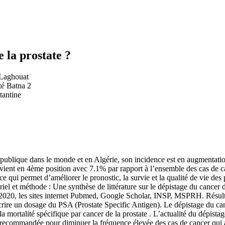
 la prostate ?
 Laghouat
té Batna 2
tantine
é publique dans le monde et en Algérie, son incidence est en augmentat
e vient en 4ème position avec 7.1% par rapport à l’ensemble des cas de c
 qui permet d’améliorer le pronostic, la survie et la qualité de vie des pa
tériel et méthode : Une synthèse de littérature sur le dépistage du cance
’an 2020, les sites internet Pubmed, Google Scholar, INSP, MSPRH. Résu
rire un dosage du PSA (Prostate Specific Antigen). Le dépistage du canc
 mortalité spécifique par cancer de la prostate . L’actualité du dépistag
t recommandée pour diminuer la fréquence élevée des cas de cancer qui ar