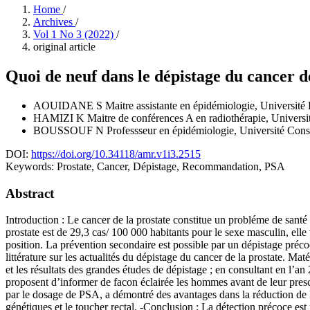
Home
/
Archives
/
Vol 1 No 3 (2022)
/
original article
Quoi de neuf dans le dépistage du cancer de
AOUIDANE S
Maitre assistante en épidémiologie, Université
HAMIZI K
Maitre de conférences A en radiothérapie, Universi
BOUSSOUF N
Professseur en épidémiologie, Université Cons
DOI:
https://doi.org/10.34118/amr.v1i3.2515
Keywords:
Prostate, Cancer, Dépistage, Recommandation, PSA
Abstract
Introduction : Le cancer de la prostate constitue un probléme de sant
prostate est de 29,3 cas/ 100 000 habitants pour le sexe masculin, ell
position. La prévention secondaire est possible par un dépistage précoce
littérature sur les actualités du dépistage du cancer de la prostate. Ma
et les résultats des grandes études de dépistage ; en consultant en l
proposent d’informer de facon éclairée les hommes avant de leur presc
par le dosage de PSA, a démontré des avantages dans la réduction de la
génétiques et le toucher rectal. -Conclusion : La détection précoce es