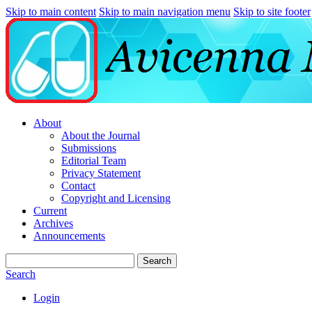
Skip to main content
Skip to main navigation menu
Skip to site footer
About
About the Journal
Submissions
Editorial Team
Privacy Statement
Contact
Copyright and Licensing
Current
Archives
Announcements
Search
Search
Login