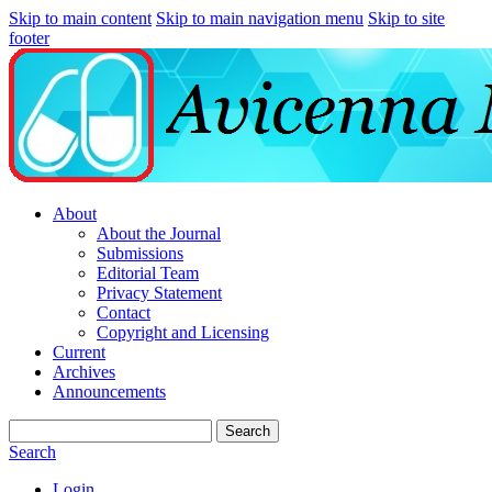
Skip to main content
Skip to main navigation menu
Skip to site
footer
About
About the Journal
Submissions
Editorial Team
Privacy Statement
Contact
Copyright and Licensing
Current
Archives
Announcements
Search
Search
Login