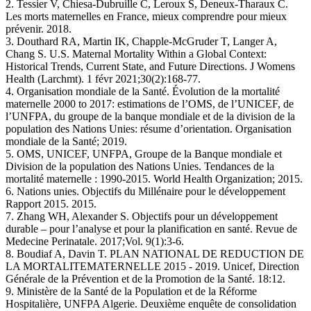
2. Tessier V, Chiesa-Dubruille C, Leroux S, Deneux-Tharaux C.
Les morts maternelles en France, mieux comprendre pour mieux
prévenir. 2018.
3. Douthard RA, Martin IK, Chapple-McGruder T, Langer A,
Chang S. U.S. Maternal Mortality Within a Global Context:
Historical Trends, Current State, and Future Directions. J Womens
Health (Larchmt). 1 févr 2021;30(2):168‑77.
4. Organisation mondiale de la Santé. Évolution de la mortalité
maternelle 2000 to 2017: estimations de l’OMS, de l’UNICEF, de
l’UNFPA, du groupe de la banque mondiale et de la division de la
population des Nations Unies: résume d’orientation. Organisation
mondiale de la Santé; 2019.
5. OMS, UNICEF, UNFPA, Groupe de la Banque mondiale et
Division de la population des Nations Unies. Tendances de la
mortalité maternelle : 1990-2015. World Health Organization; 2015.
6. Nations unies. Objectifs du Millénaire pour le développement
Rapport 2015. 2015.
7. Zhang WH, Alexander S. Objectifs pour un développement
durable – pour l’analyse et pour la planification en santé. Revue de
Medecine Perinatale. 2017;Vol. 9(1):3‑6.
8. Boudiaf A, Davin T. PLAN NATIONAL DE REDUCTION DE
LA MORTALITEMATERNELLE 2015 - 2019. Unicef, Direction
Générale de la Prévention et de la Promotion de la Santé. 18:12.
9. Ministère de la Santé de la Population et de la Réforme
Hospitalière, UNFPA Algerie. Deuxième enquête de consolidation