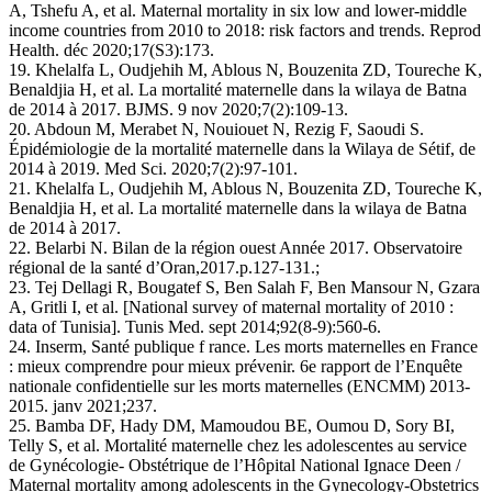
A, Tshefu A, et al. Maternal mortality in six low and lower-middle
income countries from 2010 to 2018: risk factors and trends. Reprod
Health. déc 2020;17(S3):173.
19. Khelalfa L, Oudjehih M, Ablous N, Bouzenita ZD, Toureche K,
Benaldjia H, et al. La mortalité maternelle dans la wilaya de Batna
de 2014 à 2017. BJMS. 9 nov 2020;7(2):109‑13.
20. Abdoun M, Merabet N, Nouiouet N, Rezig F, Saoudi S.
Épidémiologie de la mortalité maternelle dans la Wilaya de Sétif, de
2014 à 2019. Med Sci. 2020;7(2):97‑101.
21. Khelalfa L, Oudjehih M, Ablous N, Bouzenita ZD, Toureche K,
Benaldjia H, et al. La mortalité maternelle dans la wilaya de Batna
de 2014 à 2017.
22. Belarbi N. Bilan de la région ouest Année 2017. Observatoire
régional de la santé d’Oran,2017.p.127-131.;
23. Tej Dellagi R, Bougatef S, Ben Salah F, Ben Mansour N, Gzara
A, Gritli I, et al. [National survey of maternal mortality of 2010 :
data of Tunisia]. Tunis Med. sept 2014;92(8‑9):560‑6.
24. Inserm, Santé publique f rance. Les morts maternelles en France
: mieux comprendre pour mieux prévenir. 6e rapport de l’Enquête
nationale confidentielle sur les morts maternelles (ENCMM) 2013-
2015. janv 2021;237.
25. Bamba DF, Hady DM, Mamoudou BE, Oumou D, Sory BI,
Telly S, et al. Mortalité maternelle chez les adolescentes au service
de Gynécologie- Obstétrique de l’Hôpital National Ignace Deen /
Maternal mortality among adolescents in the Gynecology-Obstetrics