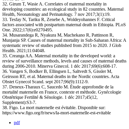
32. Girum T, Wasie A. Correlates of maternal mortality in
developing countries: an ecological study in 82 countries. Maternal
Health, Neonatology and Perinatology. 7 nov 2017;3(1):19.
33. Tesfay N, Tariku R, Zenebe A, Woldeyohannes F. Critical
factors associated with postpartum maternal death in Ethiopia. PLoS
One. 2022;17(6):e0270495.
34. Musarandega R, Nyakura M, Machekano R, Pattinson R,
Munjanja SP. Causes of maternal mortality in Sub-Saharan Africa: A
systematic review of studies published from 2015 to 2020. J Glob
Health. 2021;11:04048.
35. Creanga AA. Maternal mortality in the developed world: a
review of surveillance methods, levels and causes of maternal deaths
during 2006-2010. Minerva Ginecol. 1 déc 2017;69(6):608‑17.
36. Vangen S, Bodker B, Ellingsen L, Saltvedt S, Gissler M,
Geirsson RT, et al. Maternal deaths in the Nordic countries. Acta
Obstet Gynecol Scand. sept 2017;96(9):1112‑9.
37. Deneux-Tharaux C, Saucedo M. Étude approfondie de la
mortalité maternelle en France, contexte et méthode. Gynécologie
Obstétrique Fertilité & Sénologie. 1 déc 2017;45(12,
Supplement):S3‑7.
38. Figo. La mort maternelle est évitable. Disponible sur:
https://www.figo.org/fr/news/la-mort-maternelle-est-evitable
pdf