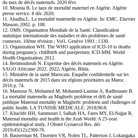
du taux de décès maternels. 2020 févr.
10. Mounia B. Le taux de mortalité maternel en Algérie. Algérie
presse service. 8 déc 2020;
11. Abadlia.L. La mortalité maternelle en Algérie. In: EMC. Elsevier
Masson; 2002. p. 108.
12. OMS. Organisation Mondiale de la Santé. Classification
statistique internationale des maladies et des problèmes de santé
connexes. 10ème révision ; Vol1. Genève 1993 ; 1330.
13. Organization WH. The WHO application of ICD-10 to deaths
during pregnancy, childbirth and puerperium: ICD-MM. World
Health Organization; 2012.
14. Benmouhoub N. Expertise des décès maternels en Algérie.
SAGO Africaine 2022. 2022; Algérie, Blida.
15. Ministère de la santé Marocain. Enquête confidentielle sur les
décès maternels de 2015 dans six régions prioritaires au Maroc.
2016 p. 74.
16. Mansour N, Mohamed M, Mohamed-Lamine A, Radhouane B.
La mortalité maternelle au Maghreb: problème et défi de santé
publique Maternal mortality in Maghreb: problems and challenges of
public health. LA TUNISIE MEDICALE. 2018;96:8.
17. Khachfe HH, Sammouri J, Salhab HA, Fares MY, El‐Najjar R.
Maternal mortality and health in the Arab World: A 25‐year
epidemiological study. J Obstet Gynaecol Res. déc
2019;45(12):2369‑76.
18. Bauserman M, Thorsten VR, Nolen TL, Patterson J, Lokangaka