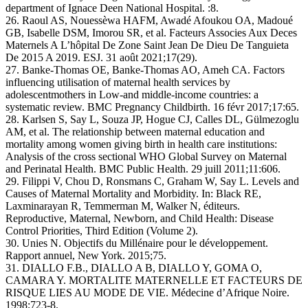
department of Ignace Deen National Hospital. :8.
26. Raoul AS, Nouessèwa HAFM, Awadé Afoukou OA, Madoué
GB, Isabelle DSM, Imorou SR, et al. Facteurs Associes Aux Deces
Maternels A L’hôpital De Zone Saint Jean De Dieu De Tanguieta
De 2015 A 2019. ESJ. 31 août 2021;17(29).
27. Banke-Thomas OE, Banke-Thomas AO, Ameh CA. Factors
influencing utilisation of maternal health services by
adolescentmothers in Low-and middle-income countries: a
systematic review. BMC Pregnancy Childbirth. 16 févr 2017;17:65.
28. Karlsen S, Say L, Souza JP, Hogue CJ, Calles DL, Gülmezoglu
AM, et al. The relationship between maternal education and
mortality among women giving birth in health care institutions:
Analysis of the cross sectional WHO Global Survey on Maternal
and Perinatal Health. BMC Public Health. 29 juill 2011;11:606.
29. Filippi V, Chou D, Ronsmans C, Graham W, Say L. Levels and
Causes of Maternal Mortality and Morbidity. In: Black RE,
Laxminarayan R, Temmerman M, Walker N, éditeurs.
Reproductive, Maternal, Newborn, and Child Health: Disease
Control Priorities, Third Edition (Volume 2).
30. Unies N. Objectifs du Millénaire pour le développement.
Rapport annuel, New York. 2015;75.
31. DIALLO F.B., DIALLO A B, DIALLO Y, GOMA O,
CAMARA Y. MORTALITE MATERNELLE ET FACTEURS DE
RISQUE LIES AU MODE DE VIE. Médecine d’Afrique Noire.
1998;723‑8.