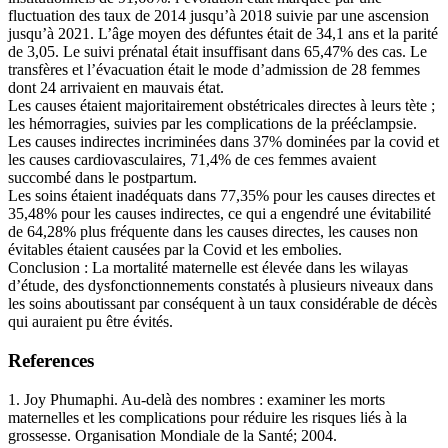
fluctuation des taux de 2014 jusqu’à 2018 suivie par une ascension
jusqu’à 2021. L’âge moyen des défuntes était de 34,1 ans et la parité
de 3,05. Le suivi prénatal était insuffisant dans 65,47% des cas. Le
transfères et l’évacuation était le mode d’admission de 28 femmes
dont 24 arrivaient en mauvais état.
Les causes étaient majoritairement obstétricales directes à leurs tète ;
les hémorragies, suivies par les complications de la prééclampsie.
Les causes indirectes incriminées dans 37% dominées par la covid et
les causes cardiovasculaires, 71,4% de ces femmes avaient
succombé dans le postpartum.
Les soins étaient inadéquats dans 77,35% pour les causes directes et
35,48% pour les causes indirectes, ce qui a engendré une évitabilité
de 64,28% plus fréquente dans les causes directes, les causes non
évitables étaient causées par la Covid et les embolies.
Conclusion : La mortalité maternelle est élevée dans les wilayas
d’étude, des dysfonctionnements constatés à plusieurs niveaux dans
les soins aboutissant par conséquent à un taux considérable de décès
qui auraient pu être évités.
References
1. Joy Phumaphi. Au-delà des nombres : examiner les morts
maternelles et les complications pour réduire les risques liés à la
grossesse. Organisation Mondiale de la Santé; 2004.