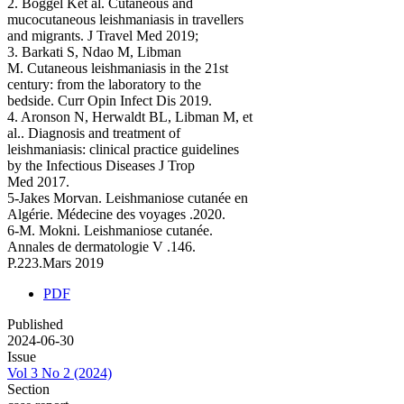
2. Boggel Ket al. Cutaneous and
mucocutaneous leishmaniasis in travellers
and migrants. J Travel Med 2019;
3. Barkati S, Ndao M, Libman
M. Cutaneous leishmaniasis in the 21st
century: from the laboratory to the
bedside. Curr Opin Infect Dis 2019.
4. Aronson N, Herwaldt BL, Libman M, et
al.. Diagnosis and treatment of
leishmaniasis: clinical practice guidelines
by the Infectious Diseases J Trop
Med 2017.
5-Jakes Morvan. Leishmaniose cutanée en
Algérie. Médecine des voyages .2020.
6-M. Mokni. Leishmaniose cutanée.
Annales de dermatologie V .146.
P.223.Mars 2019
PDF
Published
2024-06-30
Issue
Vol 3 No 2 (2024)
Section