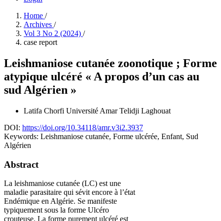
Home
/
Archives
/
Vol 3 No 2 (2024)
/
case report
Leishmaniose cutanée zoonotique ; Forme
atypique ulcéré « A propos d’un cas au
sud Algérien »
Latifa Chorfi
Université Amar Telidji Laghouat
DOI:
https://doi.org/10.34118/amr.v3i2.3937
Keywords:
Leishmaniose cutanée, Forme ulcérée, Enfant, Sud
Algérien
Abstract
La leishmaniose cutanée (LC) est une
maladie parasitaire qui sévit encore à l’état
Endémique en Algérie. Se manifeste
typiquement sous la forme Ulcéro
crouteuse. La forme purement ulcéré est