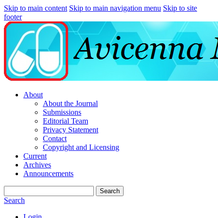
Skip to main content
Skip to main navigation menu
Skip to site
footer
About
About the Journal
Submissions
Editorial Team
Privacy Statement
Contact
Copyright and Licensing
Current
Archives
Announcements
Search
Search
Login