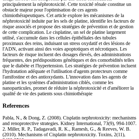
principalement la néphrotoxicité. Cette toxicité rénale constitue un
obstacle majeur pour l'optimisation de ces agents
chimiothérapeutiques. Cet article explore les mécanismes de la
néphrotoxicité induite par les sels de platine, identifie les facteurs de
risque associés et propose des stratégies de prévention et de gestion
de cette complication. Le cisplatine, un sel de platine largement
utilisé, s'accumule dans les cellules épithéliales des tubules
proximaux des reins, induisant un stress oxydatif et des lésions de
l'ADN, activant ainsi des voies apoptotiques et nécrotiques. Les
facteurs de risque incluent des dosages élevés, des administrations
fréquentes, des prédispositions génétiques et des comorbidités telles
que le diabète et l'hypertension. Les stratégies de prévention incluent
l'hydratation adéquate et l'utilisation d'agents protecteurs comme
l'amifostine et des antioxydants. L'innovation dans les agents de
platine et les systèmes d'administration ciblés, comme les
nanoparticules, promet de réduire la néphrotoxicité et d'améliorer la
qualité de vie des patients sous chimiothérapie
References
Pabla, N., & Dong, Z. (2008). Cisplatin nephrotoxicity: mechanisms
and renoprotective strategies. Kidney International, 73(9), 994-1007.
2. Miller, R. P., Tadagavadi, R. K., Ramesh, G., & Reeves, W. B.
(2010). Mechanisms of Cisplatin nephrotoxicity. Toxins, 2(11),