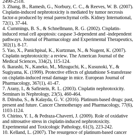
2490-2518.
3. Zhang, B., Ramesh, G., Norbury, C. C., & Reeves, W. B. (2007).
Cisplatin-induced nephrotoxicity is mediated by tumor necrosis
factor-α produced by renal parenchymal cells. Kidney International,
72(1), 37-44.
4. Cummings, B. S., & Schnellmann, R. G. (2002). Cisplatin-
induced renal cell apoptosis: caspase 3-dependent and -independent
pathways. Journal of Pharmacology and Experimental Therapeutics,
302(1), 8-17.
5. Yao, X., Panichpisal, K., Kurtzman, N., & Nugent, K. (2007).
Cisplatin nephrotoxicity: a review. The American Journal of the
Medical Sciences, 334(2), 115-124.
6. Ikarashi, N., Kaneko, M., Mizuguchi, K., Kusunoki, Y., &
Sugiyama, K. (1999). Protective effects of glutathione S-transferase
on cisplatin-induced renal damage in mice. European Journal of
Pharmacology, 367(1), 41-47.
7. Arany, I., & Safirstein, R. L. (2003). Cisplatin nephrotoxicity.
Seminars in Nephrology, 23(5), 460-464.
8. Dilruba, S., & Kalayda, G. V. (2016). Platinum-based drugs: past,
present and future. Cancer Chemotherapy and Pharmacology, 77(6),
1103-1124.
9. Chirino, Y. I., & Pedraza-Chaverri, J. (2009). Role of oxidative
and nitrosative stress in cisplatin-induced nephrotoxicity.
Experimental and Toxicologic Pathology, 61(3), 223-242.
10. Kelland, L. (2007). The resurgence of platinum-based cancer