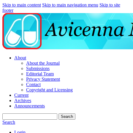
Skip to main content
Skip to main navigation menu
Skip to site
footer
About
About the Journal
Submissions
Editorial Team
Privacy Statement
Contact
Copyright and Licensing
Current
Archives
Announcements
Search
Search
Login