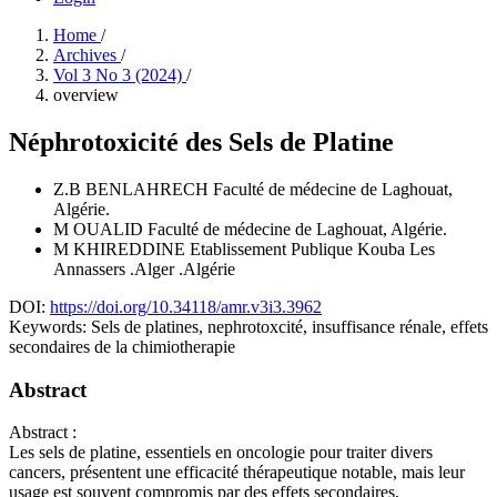
Home
/
Archives
/
Vol 3 No 3 (2024)
/
overview
Néphrotoxicité des Sels de Platine
Z.B BENLAHRECH
Faculté de médecine de Laghouat,
Algérie.
M OUALID
Faculté de médecine de Laghouat, Algérie.
M KHIREDDINE
Etablissement Publique Kouba Les
Annassers .Alger .Algérie
DOI:
https://doi.org/10.34118/amr.v3i3.3962
Keywords:
Sels de platines, nephrotoxcité, insuffisance rénale, effets
secondaires de la chimiotherapie
Abstract
Abstract :
Les sels de platine, essentiels en oncologie pour traiter divers
cancers, présentent une efficacité thérapeutique notable, mais leur
usage est souvent compromis par des effets secondaires,