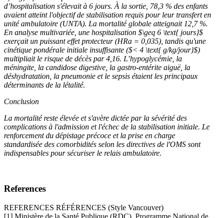
d’hospitalisation s'élevait à 6 jours. À la sortie, 78,3 % des enfants
avaient atteint l'objectif de stabilisation requis pour leur transfert en
unité ambulatoire (UNTA). La mortalité globale atteignait 12,7 %.
En analyse multivariée, une hospitalisation $\geq 6 \text{ jours}$
exerçait un puissant effet protecteur (HRa = 0,035), tandis qu'une
cinétique pondérale initiale insuffisante ($< 4 \text{ g/kg/jour}$)
multipliait le risque de décès par 4,16. L’hypoglycémie, la
méningite, la candidose digestive, la gastro-entérite aiguë, la
déshydratation, la pneumonie et le sepsis étaient les principaux
déterminants de la létalité.
Conclusion
La mortalité reste élevée et s'avère dictée par la sévérité des
complications à l'admission et l'échec de la stabilisation initiale. Le
renforcement du dépistage précoce et la prise en charge
standardisée des comorbidités selon les directives de l'OMS sont
indispensables pour sécuriser le relais ambulatoire.
References
REFERENCES RÉFÉRENCES (Style Vancouver)
[1] Ministère de la Santé Publique (RDC). Programme National de