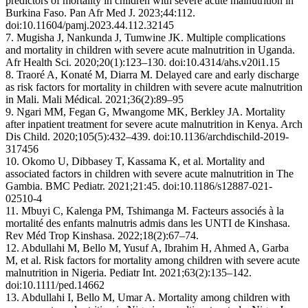
predictors of mortality in children with severe acute malnutrition in
Burkina Faso. Pan Afr Med J. 2023;44:112.
doi:10.11604/pamj.2023.44.112.32145
7. Mugisha J, Nankunda J, Tumwine JK. Multiple complications
and mortality in children with severe acute malnutrition in Uganda.
Afr Health Sci. 2020;20(1):123–130. doi:10.4314/ahs.v20i1.15
8. Traoré A, Konaté M, Diarra M. Delayed care and early discharge
as risk factors for mortality in children with severe acute malnutrition
in Mali. Mali Médical. 2021;36(2):89–95
9. Ngari MM, Fegan G, Mwangome MK, Berkley JA. Mortality
after inpatient treatment for severe acute malnutrition in Kenya. Arch
Dis Child. 2020;105(5):432–439. doi:10.1136/archdischild-2019-
317456
10. Okomo U, Dibbasey T, Kassama K, et al. Mortality and
associated factors in children with severe acute malnutrition in The
Gambia. BMC Pediatr. 2021;21:45. doi:10.1186/s12887-021-
02510-4
11. Mbuyi C, Kalenga PM, Tshimanga M. Facteurs associés à la
mortalité des enfants malnutris admis dans les UNTI de Kinshasa.
Rev Méd Trop Kinshasa. 2022;18(2):67–74.
12. Abdullahi M, Bello M, Yusuf A, Ibrahim H, Ahmed A, Garba
M, et al. Risk factors for mortality among children with severe acute
malnutrition in Nigeria. Pediatr Int. 2021;63(2):135–142.
doi:10.1111/ped.14662
13. Abdullahi I, Bello M, Umar A. Mortality among children with