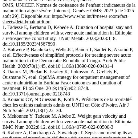
OMS, UNICEF. Normes de croissance de l’enfant : indicateurs de la
malnutrition aiguë sévère [Internet]. Genève: OMS; 2023 [cité 2025
août 29]. Disponible sur: https://www.who.int/fr/news-room/fact-
sheets/detail/malnutrition
1. Tadesse E, Berhanu D, Kebede A. Duration of hospital stay and
survival among children with severe acute malnutrition in Ethiopia:
a retrospective cohort study. J Nutr Metab. 2023;2023:1–8.
doi:10.1155/2023/4567890
2. Bahwere P, Balaluka G, Wells JC, Banda T, Sadler K, Akomo P,
et al. Effectiveness of simplified protocols for treating severe acute
malnutrition in the Democratic Republic of Congo. Arch Public
Health. 2020;78(1):45. doi:10.1186/s13690-020-00431-4
3. Daures M, Phelan K, Issaley K, Lokossou A, Grellety E,
Ousmane N, et al. OptiMA strategy for outpatient management of
acute malnutrition in Burkina Faso: outcomes and duration of
treatment. PLoS One. 2019;14(6):e0218748.
doi:10.1371/journal.pone.0218748
4. Kouadio CY, N’Guessan K, Koffi A. Prédicteurs de la mortalité
chez les enfants malnutris admis en UNTI en Côte d’Ivoire. Afr J
Nutr Santé. 2021;13(1):22–30.
5. Mekonnen Y, Tadesse M, Abebe Z. Weight gain velocity and
survival among children with severe acute malnutrition in Ethiopia.
BMC Nutr. 2022;8:12. doi:10.1186/s40795-022-00500-3
6. Kabore A, Ouedraogo A, Sawadogo T. Sepsis and meningitis as