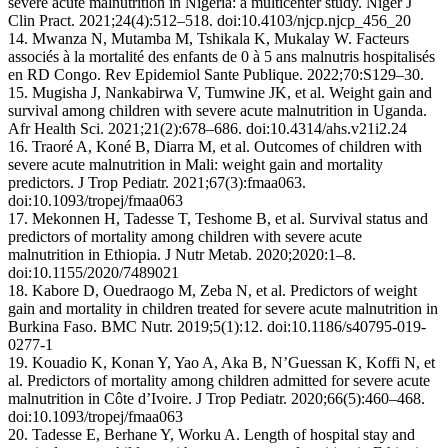
severe acute malnutrition in Nigeria: a multicenter study. Niger J
Clin Pract. 2021;24(4):512–518. doi:10.4103/njcp.njcp_456_20
14. Mwanza N, Mutamba M, Tshikala K, Mukalay W. Facteurs
associés à la mortalité des enfants de 0 à 5 ans malnutris hospitalisés
en RD Congo. Rev Epidemiol Sante Publique. 2022;70:S129–30.
15. Mugisha J, Nankabirwa V, Tumwine JK, et al. Weight gain and
survival among children with severe acute malnutrition in Uganda.
Afr Health Sci. 2021;21(2):678–686. doi:10.4314/ahs.v21i2.24
16. Traoré A, Koné B, Diarra M, et al. Outcomes of children with
severe acute malnutrition in Mali: weight gain and mortality
predictors. J Trop Pediatr. 2021;67(3):fmaa063.
doi:10.1093/tropej/fmaa063
17. Mekonnen H, Tadesse T, Teshome B, et al. Survival status and
predictors of mortality among children with severe acute
malnutrition in Ethiopia. J Nutr Metab. 2020;2020:1–8.
doi:10.1155/2020/7489021
18. Kabore D, Ouedraogo M, Zeba N, et al. Predictors of weight
gain and mortality in children treated for severe acute malnutrition in
Burkina Faso. BMC Nutr. 2019;5(1):12. doi:10.1186/s40795-019-
0277-1
19. Kouadio K, Konan Y, Yao A, Aka B, N’Guessan K, Koffi N, et
al. Predictors of mortality among children admitted for severe acute
malnutrition in Côte d’Ivoire. J Trop Pediatr. 2020;66(5):460–468.
doi:10.1093/tropej/fmaa063
20. Tadesse E, Berhane Y, Worku A. Length of hospital stay and