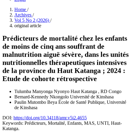
Home
/
Archives
/
Vol 5 No 2 (2026)
/
original article
Prédicteurs de mortalité chez les enfants
de moins de cinq ans souffrant de
malnutrition aiguë sévère, dans les unités
nutritionnelles thérapeutiques intensives
de la province du Haut Katanga ; 2024 :
Etude de cohorte rétrospective
Tulumba Manyonga Nyonyo
Haut Katanga , RD Congo
Bernard-Kennedy Nkongolo
Université de Kinshasa
Paulin Mutombo Beya
École de Santé Publique, Université
de Kinshasa
DOI:
https://doi.org/10.34118/amr.v5i2.4655
Keywords:
Prédicteurs, Mortalité, Enfants, MAS, UNTI, Haut-
Katanga.