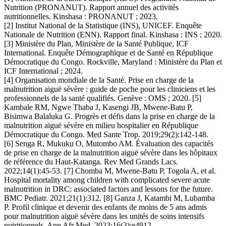
Nutrition (PRONANUT). Rapport annuel des activités
nutritionnelles. Kinshasa : PRONANUT ; 2023.
[2] Institut National de la Statistique (INS), UNICEF. Enquête
Nationale de Nutrition (ENN). Rapport final. Kinshasa : INS ; 2020.
[3] Ministère du Plan, Ministère de la Santé Publique, ICF
International. Enquête Démographique et de Santé en République
Démocratique du Congo. Rockville, Maryland : Ministère du Plan et
ICF International ; 2024.
[4] Organisation mondiale de la Santé. Prise en charge de la
malnutrition aiguë sévère : guide de poche pour les cliniciens et les
professionnels de la santé qualifiés. Genève : OMS ; 2020. [5]
Kambale RM, Ngwe Thaba J, Kasengi JB, Mwene-Batu P,
Bisimwa Balaluka G. Progrès et défis dans la prise en charge de la
malnutrition aiguë sévère en milieu hospitalier en République
Démocratique du Congo. Med Sante Trop. 2019;29(2):142-148.
[6] Senga R, Mukuku O, Mutombo AM. Évaluation des capacités
de prise en charge de la malnutrition aiguë sévère dans les hôpitaux
de référence du Haut-Katanga. Rev Med Grands Lacs.
2022;14(1):45-53. [7] Chomba M, Mwene-Batu P, Togola A, et al.
Hospital mortality among children with complicated severe acute
malnutrition in DRC: associated factors and lessons for the future.
BMC Pediatr. 2021;21(1):312. [8] Ganza J, Katambi M, Lubamba
P. Profil clinique et devenir des enfants de moins de 5 ans admis
pour malnutrition aiguë sévère dans les unités de soins intensifs
nutritionnels. Ann Afr Med. 2023;16(3):e4912