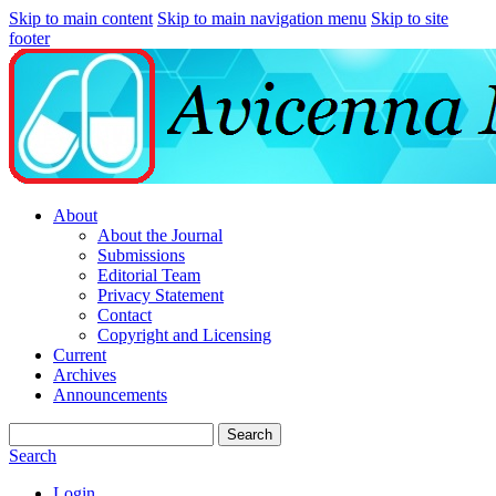
Skip to main content
Skip to main navigation menu
Skip to site
footer
About
About the Journal
Submissions
Editorial Team
Privacy Statement
Contact
Copyright and Licensing
Current
Archives
Announcements
Search
Search
Login