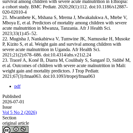
survival among children with severe acute malnutrition in Ethiopia:
a cohort study. BMC Pediatr. 2020;20(1):112. doi:10.1186/s12887-
020-02010-4
21. Mwambete K, Mshana S, Mrema J, Mwakalukwa A, Mtebe V,
Mboya E, et al. Predictors of mortality among children with severe
acute malnutrition in Mwanza, Tanzania. Afr J Health Sci.
2023;33(1):45–52.
22. Mugisha J, Nankabirwa V, Tumwine JK, Namusoke H, Musoke
P, Kizito S, et al. Weight gain and survival among children with
severe acute malnutrition in Uganda. Afr Health Sci.
2021;21(2):678–686. doi:10.4314/ahs.v21i2.24
23. Traoré A, Koné B, Diarra M, Coulibaly S, Sangaré D, Sidibé M,
et al. Outcomes of children with severe acute malnutrition in Mali:
weight gain and mortality predictors. J Trop Pediatr.
2021;67(3):fmaa063. doi:10.1093/tropej/fmaa063
pdf
Published
2026-07-01
Issue
Vol 5 No 2 (2026)
Section
original article