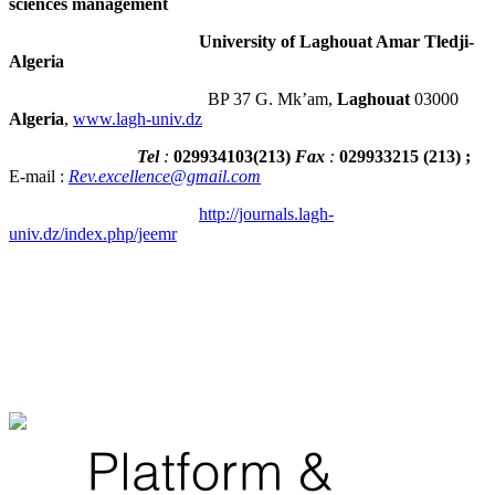
sciences management
University of Laghouat Amar Tledji-
Algeria
BP 37 G. Mk’am,
Laghouat
03000
Algeria
,
www.lagh-univ.dz
Tel
:
029934103
(
213
)
Fax
:
029933215
(213) ;
E-mail :
Rev.excellence@gmail.com
http://journals.lagh-
univ.dz/index.php/jeemr