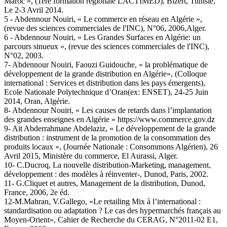
Maroc », (1ère formation régionale LACTIMED), Bizert, Tunisie,
Le 2-3 Avril 2014.
5 - Abdennour Nouiri, « Le commerce en réseau en Algérie »,
(revue des sciences commerciales de l'INC), N°06, 2006,Alger.
6 - Abdennour Nouiri, « Les Grandes Surfaces en Algérie: un
parcours sinueux », (revue des sciences commerciales de l'INC),
N°02, 2003.
7- Abdennour Nouiri, Faouzi Guidouche, « la problématique de
développement de la grande distribution en Algérie», (Colloque
international : Services et distribution dans les pays émergents),
Ecole Nationale Polytechnique d’Oran(ex: ENSET), 24-25 Juin
2014, Oran, Algérie.
8- Abdennour Nouiri, « Les causes de retards dans l’implantation
des grandes enseignes en Algérie » https://www.commerce.gov.dz
9- Ait Abderrahmane Abdelaziz, « Le développement de la grande
distribution : instrument de la promotion de la consommation des
produits locaux », (Journée Nationale : Consommons Algérien), 26
Avril 2015, Ministère du commerce, El Aurassi, Alger.
10- C.Ducroq, La nouvelle distribution-Marketing, management,
développement : des modèles à réinventer-, Dunod, Paris, 2002.
11- G.Cliquet et autres, Management de la distribution, Dunod,
France, 2006, 2e éd.
12-M.Mahran, V.Gallego, «Le retailing Mix à l’international :
standardisation ou adaptation ? Le cas des hypermarchés français au
Moyen-Orient», Cahier de Recherche du CERAG, N°2011-02 E1,