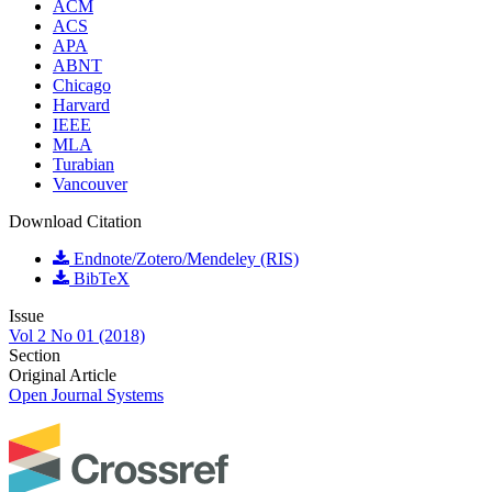
ACM
ACS
APA
ABNT
Chicago
Harvard
IEEE
MLA
Turabian
Vancouver
Download Citation
Endnote/Zotero/Mendeley (RIS)
BibTeX
Issue
Vol 2 No 01 (2018)
Section
Original Article
Open Journal Systems