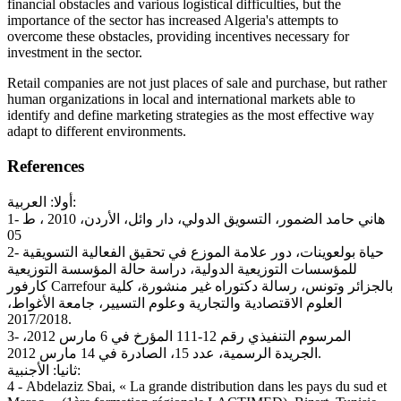
financial obstacles and various logistical difficulties, but the
importance of the sector has increased Algeria's attempts to
overcome these obstacles, providing incentives necessary for
investment in the sector.
Retail companies are not just places of sale and purchase, but rather
human organizations in local and international markets able to
identify and define marketing strategies as the most effective way
adapt to different environments.
References
أولا: العربية:
1- هاني حامد الضمور، التسويق الدولي، دار وائل، الأردن، 2010 ، ط
05
2- حياة بولعوينات، دور علامة الموزع في تحقيق الفعالية التسويقية
للمؤسسات التوزيعية الدولية، دراسة حالة المؤسسة التوزيعية
كارفور Carrefour بالجزائر وتونس، رسالة دكتوراه غير منشورة، كلية
العلوم الاقتصادية والتجارية وعلوم التسيير، جامعة الأغواط،
2017/2018.
3- المرسوم التنفيذي رقم 12-111 المؤرخ في 6 مارس 2012،
الجريدة الرسمية، عدد 15، الصادرة في 14 مارس 2012.
ثانيا: الأجنبية:
4 - Abdelaziz Sbai, « La grande distribution dans les pays du sud et