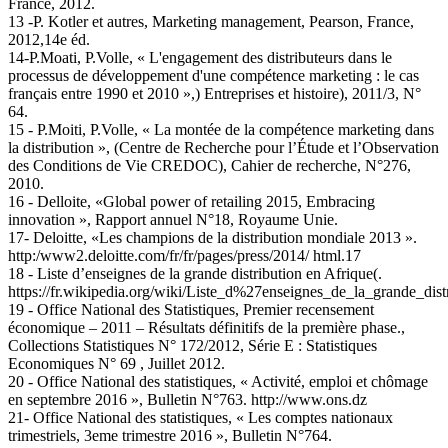
France, 2012.
13 -P. Kotler et autres, Marketing management, Pearson, France,
2012,14e éd.
14-P.Moati, P.Volle, « L'engagement des distributeurs dans le
processus de développement d'une compétence marketing : le cas
français entre 1990 et 2010 »,) Entreprises et histoire), 2011/3, N°
64.
15 - P.Moiti, P.Volle, « La montée de la compétence marketing dans
la distribution », (Centre de Recherche pour l’Étude et l’Observation
des Conditions de Vie CREDOC), Cahier de recherche, N°276,
2010.
16 - Delloite, «Global power of retailing 2015, Embracing
innovation », Rapport annuel N°18, Royaume Unie.
17- Deloitte, «Les champions de la distribution mondiale 2013 ».
http:/www2.deloitte.com/fr/fr/pages/press/2014/ html.17
18 - Liste d’enseignes de la grande distribution en Afrique(.
https://fr.wikipedia.org/wiki/Liste_d%27enseignes_de_la_grande_di
19 - Office National des Statistiques, Premier recensement
économique – 2011 – Résultats définitifs de la première phase.,
Collections Statistiques N° 172/2012, Série E : Statistiques
Economiques N° 69 , Juillet 2012.
20 - Office National des statistiques, « Activité, emploi et chômage
en septembre 2016 », Bulletin N°763. http://www.ons.dz
21- Office National des statistiques, « Les comptes nationaux
trimestriels, 3eme trimestre 2016 », Bulletin N°764.