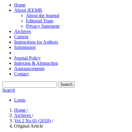
Home
About JEEMR
About the Journal
Editorial Team
Privacy Statement
Archives
Current
Instructions for Authors
Submission
Journal Policy
Indexing & Abstracting
Announcements
Contact
Search
Search
Login
Home
/
Archives
/
Vol 2 No 01 (2018)
/
Original Article