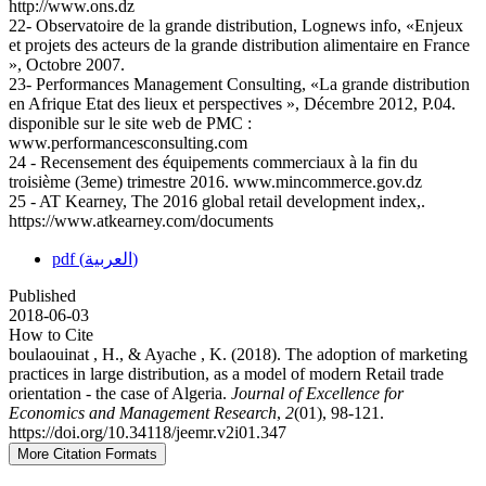
http://www.ons.dz
22- Observatoire de la grande distribution, Lognews info, «Enjeux
et projets des acteurs de la grande distribution alimentaire en France
», Octobre 2007.
23- Performances Management Consulting, «La grande distribution
en Afrique Etat des lieux et perspectives », Décembre 2012, P.04.
disponible sur le site web de PMC :
www.performancesconsulting.com
24 - Recensement des équipements commerciaux à la fin du
troisième (3eme) trimestre 2016. www.mincommerce.gov.dz
25 - AT Kearney, The 2016 global retail development index,.
https://www.atkearney.com/documents
pdf (العربية)
Published
2018-06-03
How to Cite
boulaouinat , H., & Ayache , K. (2018). The adoption of marketing
practices in large distribution, as a model of modern Retail trade
orientation - the case of Algeria.
Journal of Excellence for
Economics and Management Research
,
2
(01), 98-121.
https://doi.org/10.34118/jeemr.v2i01.347
More Citation Formats