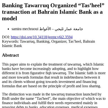
Banking Tawarruq Organized “Tas’heel”
transaction at Bahrain Islamic Bank as a
model
samira mechraoui
جامعة عمار ثليجي – الأغواط
DOI:
https://doi.org/10.34118/jeemr.v6i2.3594
Keywords:
Tawarruq, Banking, Organizer, Tas’heel, Bahrain
Islamic Bank
Abstract
This paper aims to explain the treatment of tawarruq, which Islamic
banks have become increasingly adopting, and to highlight how
different it is from figurative fiqh tawarruq. The Islamic faith is more
and more towards formulas that result in indebtedness between it
and its clients without going towards investment and financing
formulas that are based on the principle of profit and loss sharing.
The distinction was made in the tawarruq transaction launched by
BisB under the name "Tas'heel", the main objective of which was to
finance individuals and fulfill their needs represented mainly in
repaying debts to banks, education expenses, medical expenses,