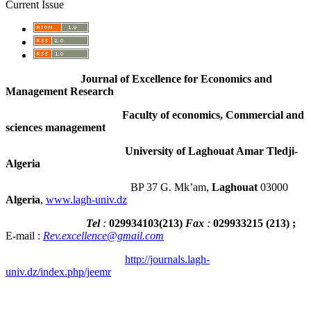
Current Issue
Journal of Excellence for Economics and
Management Research
Faculty of economics, Commercial and
sciences management
University of Laghouat Amar Tledji-
Algeria
BP 37 G. Mk’am,
Laghouat
03000
Algeria
,
www.lagh-univ.dz
Tel
:
029934103
(
213
)
Fax
:
029933215
(213) ;
E-mail :
Rev.excellence@gmail.com
http://journals.lagh-
univ.dz/index.php/jeemr