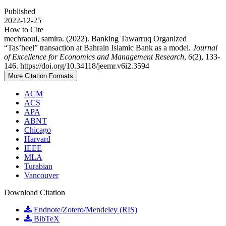
Published
2022-12-25
How to Cite
mechraoui, samira. (2022). Banking Tawarruq Organized
“Tas’heel” transaction at Bahrain Islamic Bank as a model.
Journal
of Excellence for Economics and Management Research
,
6
(2), 133-
146. https://doi.org/10.34118/jeemr.v6i2.3594
More Citation Formats
ACM
ACS
APA
ABNT
Chicago
Harvard
IEEE
MLA
Turabian
Vancouver
Download Citation
Endnote/Zotero/Mendeley (RIS)
BibTeX