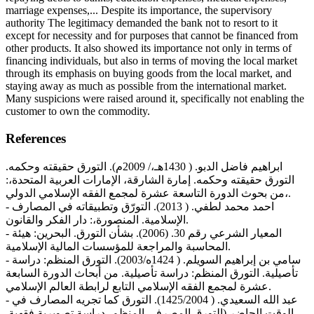
marriage expenses,... Despite its importance, the supervisory
authority The legitimacy demanded the bank not to resort to it
except for necessity and for purposes that cannot be financed from
other products. It also showed its importance not only in terms of
financing individuals, but also in terms of moving the local market
through its emphasis on buying goods from the local market, and
staying away as much as possible from the international market.
Many suspicions were raised around it, specifically not enabling the
customer to own the commodity.
References
ابراهيم فاضل الدبو. ( 1430هـ،/ 2009م). التورق حقيقته وحكمه.
التورق حقيقته وحكمه. إمارة الشارقة، الإمارات العربية المتحدة،:
من بحوث الدورة التاسعة عشرة لمجمع الفقه الإسلامي الدولي،.
- احمد محمد لطفي. ( 2013). التورّق وتطبيقاته في المصارف
الإسلامية. المنصورة،: دار الفكر والقانون.
- المعيار الشرعي رقم 30. (2006). بشأن التورق. البحرين: هيئة
المحاسبة والمراجعة للمؤسسات المالية الإسلامية.
- سامي بن إبراهيم السويلم. ( 1424ه/2003). التورق المنظم: دراسة
تأصيلية. التورق المنظم: دراسة تأصيلية. من أبحاث الدورة السابعة
عشرة لمجمع الفقه الإسلامي التابع لرابطة العالم الإسلامي.
- عبد الله السعيدي. ( 1425/2004). التورق كما تجريه المصارف في
الوقت الحاضر (التورق المصرفي المنظم، دراسة تصويرية فقهية.