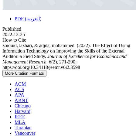
PDF (العربية)
Published
2022-12-25
How to Cite
zoiouid, lazhari, & adjila, mohammed. (2022). The Effect of Using
Information Technology on Improving the Skills of the External
Auditor: a Field Study.
Journal of Excellence for Economics and
Management Research
,
6
(2), 271-290.
https://doi.org/10.34118/jeemr.v6i2.3598
More Citation Formats
ACM
ACS
APA
ABNT
Chicago
Harvard
IEEE
MLA
Turabian
Vancouver