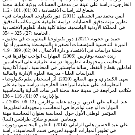
الخارجي: دراسة على عينة من مدققي الحسابات بولاية عنابة. مجلة
شعاع للدراسات الاقتصادية ، 03 (01)، 101 - 112.
- أيمن محمد نمر الشنطي. (2011). دور تكنولوجيا المعلومات في
تطوير مهنة تدقيق الحسابات: دراسة تطبيقية على مكاتب التدقيق
في المملكة الأردنية الهاشمية. مجلة كلية بغداد للعلوم الاقتصادية
الجامعة (27)، 325 – 354.
- حميد بن حجوبة. (2021). دور تكنولوجيا المعلومات في تحقيق
الميزة التنافسية للمؤسسات الصغيرة والمتوسطة وتحسين أدائها.
مجلة دراسات في الاقتصاد وإدارة الأعمال ، 04 (02)، 399 - 419.
- رندة عطیة بوفارس. (2006). المهارات الواجب توافرها في
المحاسب ومجهوداته لتطويرها: دراسة تطبیقیة على المحاسبين
العاملين بقطاع النفط. رسالة ماجستير في المحاسبة . ليبيا: أكادیمیة
الدراسات العلیا - مدرسة العلوم الإداریة والمالیة.
- سهى الكنيدري، و مها الصائغ. (2020). أثر استخدام نظم تكنولوجيا
المعلومات على عملية المراجعة الخارجية: دراسة ميدانية على
مكاتب المراجعة في مدينة جدة. مجلة الدراسات المالية والمحاسبية
والإدارية ، 07 (01)، 116 – 136.
- عبد السالم علي العربي، و رندة عطية بوفارس. (12. 06 . 2006 ).
المهارات الواجب توافرها في المحاسب ومجهوداته لتطويرها.
المؤتمر الوطني الأول حول المحاسبة بعنوان المحاسبة مهنة
ومعايير.. تقييم وإصلاح. طرابلس (ليبيا).
- علي عبد الحسين هاني الزاملي. (2014). التعليم المحاسبي ودوره
في تطوير المهارات المهنية لخريجي قسم المحاسبة: دراسة