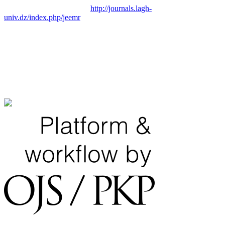
http://journals.lagh-
univ.dz/index.php/jeemr