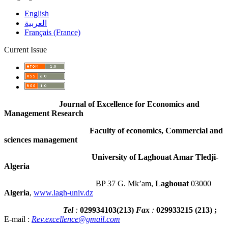
English
العربية
Français (France)
Current Issue
Journal of Excellence for Economics and
Management Research
Faculty of economics, Commercial and
sciences management
University of Laghouat Amar Tledji-
Algeria
BP 37 G. Mk’am,
Laghouat
03000
Algeria
,
www.lagh-univ.dz
Tel
:
029934103
(
213
)
Fax
:
029933215
(213) ;
E-mail :
Rev.excellence@gmail.com