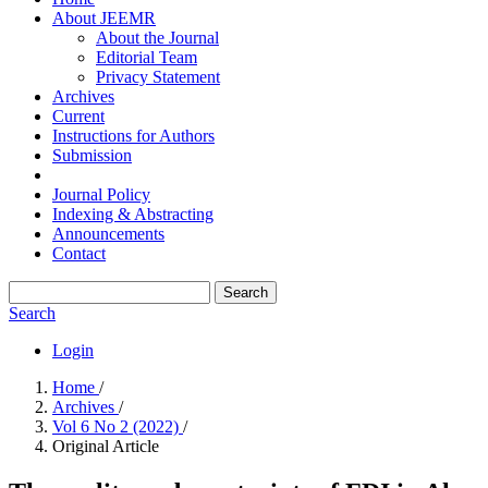
About JEEMR
About the Journal
Editorial Team
Privacy Statement
Archives
Current
Instructions for Authors
Submission
Journal Policy
Indexing & Abstracting
Announcements
Contact
Search
Search
Login
Home
/
Archives
/
Vol 6 No 2 (2022)
/
Original Article