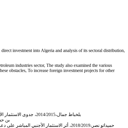
irect investment into Algeria and analysis of its sectoral distribution,
petroleum industries sector, The study also examined the various
ese obstacles, To increase foreign investment projects for other
بلخباط جمال،2014/2015، جدوى الاستثمار الأجنبي المباشر في تحقيق النمو الاقتصادي، أطروحة دكتوراه في العلوم الاقتصادية، تخصص اقتصاد التنمية، جامعة الحاج لخضر، باتنة، الجزائر؛
بن حسين ناجي،2006/2007، دراسة تحليلية لمناخ ا
حميداتو نصر،2018/2019، أثر الاستثمار الأجن