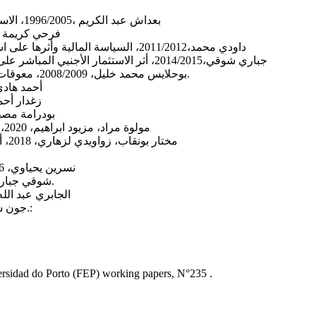
بعداش عبد الكريم ،1996/2005، الاستثمار الأجنبي المباشر وآثاره على الاقتصاد الجزائري خلال الفترة أطروحة دكتوراه في العلوم الاقتصادية، تخصص نقود وبنوك، جامعة الجزائر؛
فرحي كريمة ، 2012/2013، أهمية الاستثمار الأجنبي المباشر في الدول النامية، أطروحة دكتوراه في العلوم الاقتصادية، فرع نقود ومالية، جا
داودي محمد،2011/2012، السياسة المالية وأثرها على استقطاب الاستثمار الأجنبي المباشر-حالة الجزائر، أطروحة دكتوراه في العلوم الاقتصادية، تخصص مالية عامة، جامعة ابي بكر بلقايد، تلمسان؛
جباري شوقي،2014/2015، أثر الاستثمار الأجنبي المباشر على النمو الاقتصادي –دراسة حالة الجزائر- أطروحة دكتوراه في العلوم الاقتصادية، تخصص اقتصاد التنمية، جامعة العربي بن مهيدي، أم البواقي؛
بوحلايس محمد خليل، 2008/2009، معوقات الاستثمار الأجنبي المباشر في الجزائر، مذكرة ماجستير في العلوم الاقتصادية، فرع التحليل الاقتصادي، جامعة العربي بن مهيدي، ام البواقي.
أحمد هادي سلمان، 2009، الاستثمار الأجنبي المباشر وأثره على الميزان ا
زغدار أحمد، 2004، الاستثمار الأجنبي المباشر كشكل من أشكال دعم التحالفات الإستراتيجية لدعم المنافسة، 
بودرامة مصطفى، 2009، الاستثمار الأجنبي المباشر في الجزائر بين الواقع والمشكلات، مجلة العلوم 
مولوة مراد، مزيود ابراهيم، 2020، أثر الاستثمار الأجنبي المباشر على إنتاجية القطاع الصناعي بالجزائر، مجلة الريادة لاقتصاديات الأعمال، المجلد 06، العدد 02، ص ص 251-271؛
مختار بونقاب، زواويدي لزهاري، 2018، أثر مناخ الاستثمار على تدفق الاستثمار الأجنبي المباشر بالجزائر، مجلة الدراسات التسويقية وإدارة الأعمال، المجلد 2، العدد 1، ص ص 88-108؛
نسرين يحياوي، 2016، الاقتصاد الموازي في الجزائر " الحجج، الأسباب والنتائج"، مجلة الدراسات المالية والمحاسبية والإدارية، العدد السادس، ص ص 290-307؛
شوقي جباري، 2014، متطلبات تحسين مناخ الاستثمار الأجنبي المباشر في الجزائر، مجلة العلوم الاجتماعية والإنسانية، المجلد 07، العدد 01، ص ص 71-88.
الجابري عبد الله بن حاسن ، 2005، الفساد الاقتصادي، المؤتمر العالمي الثالث للاقتصاد
جون سوليفان، 2013، البوصلة الأخلاقية للشركات وأدوات مكافحة الفساد، منتدى حوكمة الشركات الدولي، مؤسسة التمويل الدولي، الدليل السابع.:
rsidad do Porto (FEP) working papers, N°235 .