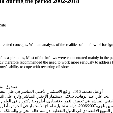
ria during the period 2002-2018
mate
ated concepts. With an analysis of the realities of the flow of foreign d
 of its aspirations, Most of the inflows were concentrated mainly in the 
tudy therefore recommended the need to work more seriously to address th
nomy's ability to cope with recurring oil shocks.
صندوق النقد الدولي، 1993، دليل ميزان 
أوعيل نعيمة، 2016، واقع الاستثمار الأجنبي المباشر في ظل التغيرات الاقتصادية في الجزائر، مكتبة الوفاء القانونية، الإسكندرية، مصر؛
نجا علي عبد الوهاب، 2015، الاستثمار الأجنبي المباشر وأثره على التنمية الاقتصادية في المنطقة العربية، الدار الجامعية، الإسكندرية، مصر.
لاستثمار في الجزائر، أطروحة دكتوراه في العلوم الاقتصادية، جامعة منتوري، قسنطينة، الجزائر؛
بي المباشر على دعم التنويع الاقتصادي في الدول النفطية، دراسة حالة الجزائر وا