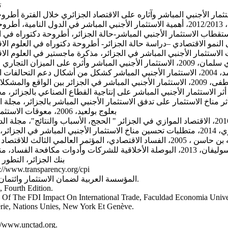
ت
معة الجزائر 03؛
لتجاري الصيني، المجلة العراقية للعلوم الاقتصادية، العدد 21، ص ص 151-173؛
مجلة الباحث، العدد 03، ص ص 159-168؛
الاقتصادية وعلوم التسيير، العدد 09، ص ص 179-202؛
بعلوج بولعيد، 2006، معوقات الاستثمار في الجزائر، مجلة اقتصاديات شمال إفريقيا، العدد 4، ص ص 71-92؛
 الإسلامي، جامعة أم القرى، مكة المكرمة، المملكة العربية السعودية؛
بنك الجزائر، التطور الاقت
منظمة الشفافية الدولية لسنوات 2003-2018، متاح على الموقع: sparency.org/cpi
المؤسسة العربية لضمان الاستثمار وائتمان الصادرات، تقرير مناخ الاستثمار في الدول العربية لسنتي 2012-2013.
 Fourth Edition.
 Of The FDI Impact On International Trade, Faculdad Economia Unive
ie, Nations Unies, New York Et Genève.
://www.unctad.org.