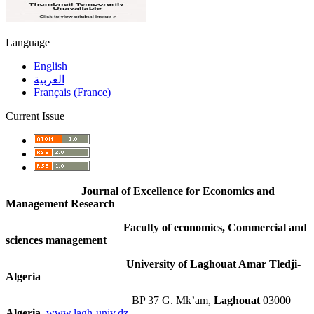
Language
English
العربية
Français (France)
Current Issue
Journal of Excellence for Economics and
Management Research
Faculty of economics, Commercial and
sciences management
University of Laghouat Amar Tledji-
Algeria
BP 37 G. Mk’am,
Laghouat
03000
Algeria
,
www.lagh-univ.dz