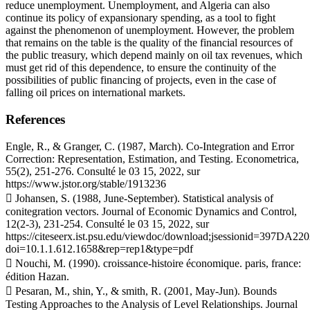
reduce unemployment. Unemployment, and Algeria can also
continue its policy of expansionary spending, as a tool to fight
against the phenomenon of unemployment. However, the problem
that remains on the table is the quality of the financial resources of
the public treasury, which depend mainly on oil tax revenues, which
must get rid of this dependence, to ensure the continuity of the
possibilities of public financing of projects, even in the case of
falling oil prices on international markets.
References
Engle, R., & Granger, C. (1987, March). Co-Integration and Error
Correction: Representation, Estimation, and Testing. Econometrica,
55(2), 251-276. Consulté le 03 15, 2022, sur
https://www.jstor.org/stable/1913236
 Johansen, S. (1988, June-September). Statistical analysis of
conitegration vectors. Journal of Economic Dynamics and Control,
12(2-3), 231-254. Consulté le 03 15, 2022, sur
https://citeseerx.ist.psu.edu/viewdoc/download;jsessionid=39
doi=10.1.1.612.1658&rep=rep1&type=pdf
 Nouchi, M. (1990). croissance-histoire économique. paris, france:
édition Hazan.
 Pesaran, M., shin, Y., & smith, R. (2001, May-Jun). Bounds
Testing Approaches to the Analysis of Level Relationships. Journal