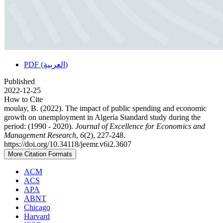
PDF (العربية)
Published
2022-12-25
How to Cite
moulay, B. (2022). The impact of public spending and economic
growth on unemployment in Algeria Standard study during the
period: (1990 - 2020).
Journal of Excellence for Economics and
Management Research
,
6
(2), 227-248.
https://doi.org/10.34118/jeemr.v6i2.3607
More Citation Formats
ACM
ACS
APA
ABNT
Chicago
Harvard