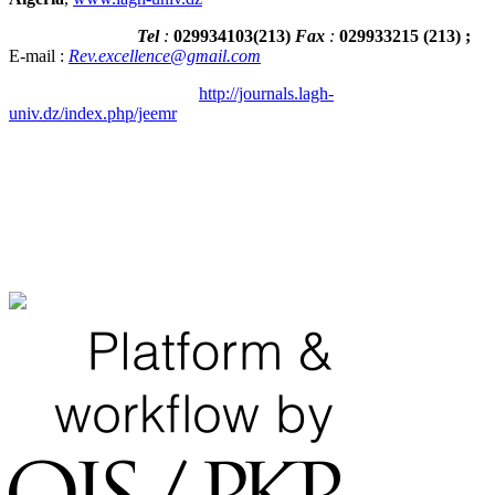
Tel
:
029934103
(
213
)
Fax
:
029933215
(213) ;
E-mail :
Rev.excellence@gmail.com
http://journals.lagh-
univ.dz/index.php/jeemr