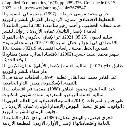
of applied Econometrics, 16(3), pp. 289-326. Consulté le 03 15,
2022, sur https://www.jstor.org/stable/2678547
 حربي محمد موسى عريقات. (1997). مقدمة في التنمية و
التخطيط الاقتصادي. عمان، الأردن: دار الكرمل للنشر والتوزيع.
 خالد شحادة الخطيب، و أحمد زهير شامية. (2005). أسس المالية
العامة (الإصدار الثانية). عمان، الأردن: دار وائل للنشر.
 سليم لعقون. (25 05, 2021). أثر الإنفاق الحكومي على النمو
الاقتصادي في الجزائر خلال الفترة (1996-2019) باستخدام نموذج
تصحيح الخطأ. مجلة دراسات اقتصادية، 19(02)، صفحة 101.
 سهير محمد السيد حسن. (2002). الاقتصاد المالي. مصر: مطابع
الولاء الحديثة.
 طارق حاج. (2012). المالية العامة (الإصدار الأولى). عمان، الاردن:
دار صفاء للنشر والتوزيع.
 عبد القادر محمد عبد القادر عطية . (1999). اتجاهات حديثة في
التنمية. الإسكندرية، مصر : الدار الجامعية.
 عبد الله الشيخ محمود الطاهر. (1988). مقدمة في اقتصاديات
المالية العامة. الرياض، السعودية: عمادة شؤون المكتبات.
 علي جدوع الشرفات. (2010). التنمية الاقتصادية في العالم العربي
: الواقع ...العوائق ...سبل النهوض (الإصدار الأولى). عمان، الأردن: دار
جليس الزمان للنشر و التوزيع.
 فخري فيصل، و الهندي عدنان. (1980). مبادئ الادارة المالية
العامة واقتصادياتها (الإصدار الأول). الاردن: المطبعة الأردنية.