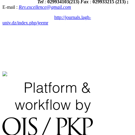
Tel
:
029934103
(
213
)
Fax
:
029933215
(213) ;
E-mail :
Rev.excellence@gmail.com
http://journals.lagh-
univ.dz/index.php/jeemr