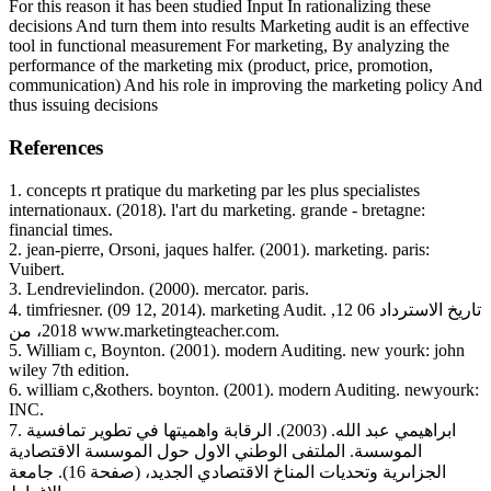
For this reason it has been studied Input In rationalizing these
decisions And turn them into results Marketing audit is an effective
tool in functional measurement For marketing, By analyzing the
performance of the marketing mix (product, price, promotion,
communication) And his role in improving the marketing policy And
thus issuing decisions
References
1. concepts rt pratique du marketing par les plus specialistes
internationaux. (2018). l'art du marketing. grande - bretagne:
financial times.
2. jean-pierre, Orsoni, jaques halfer. (2001). marketing. paris:
Vuibert.
3. Lendrevielindon. (2000). mercator. paris.
4. timfriesner. (09 12, 2014). marketing Audit. تاريخ الاسترداد 06 12,
2018، من www.marketingteacher.com.
5. William c, Boynton. (2001). modern Auditing. new yourk: john
wiley 7th edition.
6. william c,&others. boynton. (2001). modern Auditing. newyourk:
INC.
7. ابراهيمي عبد الله. (2003). الرقابة واهميتها في تطوير تمافسية
الموسسة. الملتفى الوطني الاول حول الموسسة الاقتصادية
الجزاىرية وتحديات المناخ الاقتصادي الجديد، (صفحة 16). جامعة