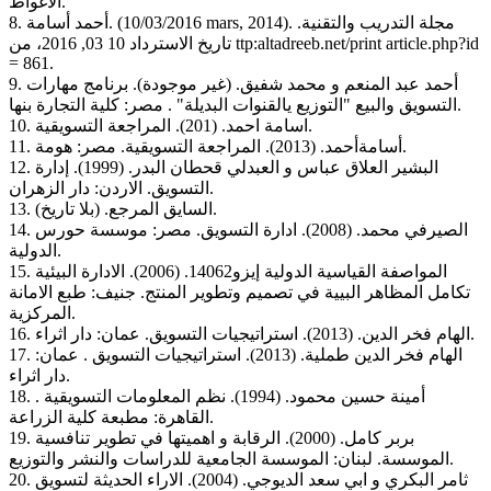
الاغواط.
8. أحمد أسامة. (10/03/2016 mars, 2014). مجلة التدريب والتقنية.
تاريخ الاسترداد 10 03, 2016، من ttp:altadreeb.net/print article.php?id
= 861.
9. أحمد عبد المنعم و محمد شفيق. (غير موجودة). برنامج مهارات
التسويق والبيع "التوزيع يالقنوات البديلة" . مصر: كلية التجارة بنها.
10. اسامة احمد. (201). المراجعة التسويقية.
11. أسامةأحمد. (2013). المراجعة التسويقية. مصر: هومة.
12. البشير العلاق عباس و العبدلي قحطان البدر. (1999). إدارة
التسويق. الاردن: دار الزهران.
13. السايق المرجع. (بلا تاريخ).
14. الصيرفي محمد. (2008). ادارة التسويق. مصر: موسسة حورس
الدولية.
15. المواصفة القياسية الدولية إيزو14062. (2006). الادارة البيئية
تكامل المظاهر البيية في تصميم وتطوير المنتج. جنيف: طبع الامانة
المركزية.
16. الهام فخر الدين. (2013). استراتيجيات التسويق. عمان: دار اثراء.
17. الهام فخر الدين طملية. (2013). استراتيجيات التسويق . عمان:
دار اثراء.
18. أمينة حسين محمود. (1994). نظم المعلومات التسويقية .
القاهرة: مطبعة كلية الزراعة.
19. بربر كامل. (2000). الرقابة و اهميتها في تطوير تنافسية
الموسسة. لبنان: الموسسة الجامعية للدراسات والنشر والتوزيع.
20. ثامر البكري و ابي سعد الديوجي. (2004). الاراء الحديثة لتسويق