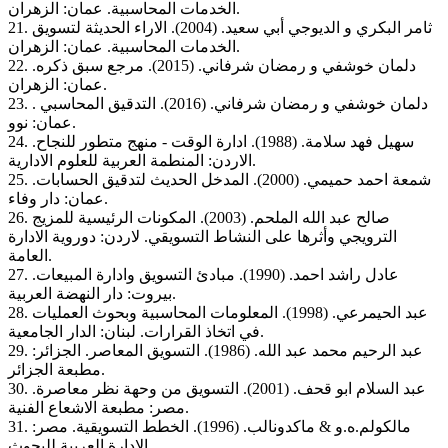
الخدمات المحاسبية. عمان: الزهران.
21. ثامر البكري و الديوجي أبي سعيد. (2004). الاراء الحديثة لتسويق
الخدمات المحاسبية. عمان: الزهران.
22. دلمان خوشفي و رمضان شرفاني. (2015). مرجع سبق ذكره.
عمان: الزهران.
23. دلمان خوشفي و رمضان شرفاني. (2016). التدقيق المحاسبي .
عمان: نوو.
24. سهيل فهد سلامة. (1988). ادارة الوقت - منهج متطور للنجاح.
الاردن: المنطمة العربية للعلوم الادارية.
25. شمعة احمد حميمي. (2000). المدخل الحديث لتدقيق الحسابات.
عمان: دار وفاء.
26. صالح عبد الله الملحم. (2003). المكونات الرئيسية للمزيج
الترويجي وأثرها على النشاط التسويقي. لاردن: دوروية الادارة
العامة.
27. عادل راشد احمد. (1990). مبادئ التسويق وادارة المبيعات.
بيروت: دار النهضة العربية.
28. عبد الحيمرعي. (1998). المعلومات المحاسبية وبحوث العمليات
في اتخاذ القرارات. لبنان: الدار الجامعية.
29. عبد الرحيم محمد عبد الله. (1986). التسويق المعاصر. الجزائر:
مطبعة الجزائر.
30. عبد السلام ابو قحف. (2001). التسويق من وحهة نظر معاصرة.
مصر: مطبعة الاشعاع الفنية.
31. مالكولم.ه.و & ماكدونالب. (1996). الخطط التسويقية. مصر:
الادارة العربية للبحوث.