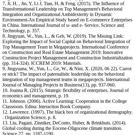
7. Ji. H, , Jin. Y, Li J, Tian, H, & Feng. (2015). The Influence of
Transformational Leadership on Top Management's Behavioral
Integration and Organizational Ambidexterity in Dynamic
Environment-An Empirical Study based on E-commerce Enterprises
in China. International Journal of u- and e- Service, Science and
Technology, p. 357.
8. Jingyuan, W., Yun, L., & Geb, W. (2019). The Missing Link:
Exploring the Impact of Social Capital on Behavioral Integration of
Top Management Team in Megaprojects. International Conference
on Construction and Real Estate Management 2019: Innovative
Construction Project Management and Construction Industrialization
(pp. 314-324). ICCREM 2019: Materials.
9. Jingyuana, W., Yun, L., Ge, W., & Nini, X. (2020, 06 22). Carrot
or stick? The impact of paternalistic leadership on the behavioral
integration of top management teams in megaprojects. International
Journal of Managing Projects in Business(13), pp. 937-960.
10. Joanna R. (2015). Strategic flexibility of enterprises. Journal of
economics and management, p. 19.
11. Johnson. (2006). Active Learning: Cooperation in the College
Classroom. Edina: Interaction Book Company.
12. Lawrence. (1997). The black box of organizational demography.
. Organization Science, p. 8.
13. Liu, Pagani, Zinniker, DeConto, Huber, & Brinkhuis. (2014).
Global cooling during the Eocene-Oligocene climate transition.
Science 27, pp. 1187-1190.