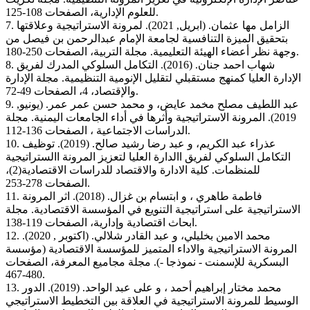
للعلوم الإدارية، الصفحات 108-125.
7. الزامل مها عثمان. (ابريل, 2021). لمرونة الاستراتيجية وعلاقتها
بتحقيق الميزة التنافسية لجامعة الإمام عبدالرحمن بن فيصل من
وجهة نظر أعضاء الهيئة التعليمية. مجلة التربية، الصفحات 250-180.
8. شهاب احمد جنان. (2016). التكامل السلوكي المدرك لفريق
الإدارة العليا كمنهج مستقبلي لتقليل الإنومية التنظيمية. مجلة الإدارة
والإقتصاد، 4، الصفحات 49-72.
9. عبد اللطيف مصلح مخمد عايض، و محمد حسن عمر عمر. (يونيو,
2019). المرونة الاستراتيجية وأثرها في أداء الجامعات اليمنية. مجلة
الدراسات الاجتماعية ، الصفحات 136-112.
10. عذراء عبد الكريم، و عبد رضا رشيد صالح. (2019). توظيف
التكامل السلوكي لفريق االدارة العليا لتعزيز المرونة االستراتيجية
للمنظمات. كلية الادارة والاقتصاد للدراسات الاقتصادية(2)،
الصفحات 278-253.
11. فاطمة طاهري ، و ابتسام بن غزال. (2018). اثر المرونة
الاستراتيجية على استراتيجية التنويع في المؤسسة الاقتصادية. مجلة
ابحاث اقتصادية وإدارية، الصفحات 119-138.
12. محمد الامين بخليلي، و عبد القادر شلالي. (اكتوبر , 2020).
المرونة الاستراتيجية والاداء المتميز للمؤسسة الاقتصادية (مؤسسة
البسكرية للإسمنت - نموذجا -). مجلة مجاميع المعرفة، الصفحات
480-467.
13. محمد مختار إبراهيم أحمد ، و على عبد الواحد. (2019). الدور
الوسيط للمرونة الاستراتيجية في العلاقة بين التخطيط الاستراتيجي