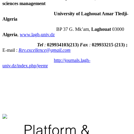
sciences management
University of Laghouat Amar Tledji-
Algeria
BP 37 G. Mk’am,
Laghouat
03000
Algeria
,
www.lagh-univ.dz
Tel
:
029934103
(
213
)
Fax
:
029933215
(213) ;
E-mail :
Rev.excellence@gmail.com
http://journals.lagh-
univ.dz/index.php/jeemr