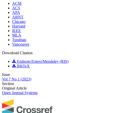
ACM
ACS
APA
ABNT
Chicago
Harvard
IEEE
MLA
Turabian
Vancouver
Download Citation
Endnote/Zotero/Mendeley (RIS)
BibTeX
Issue
Vol 7 No 1 (2023)
Section
Original Article
Open Journal Systems