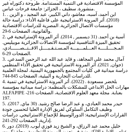
المؤسسة الاقتصادية في التنمية المستدامة. طروحة دكتوراه غير
منشورة. سطيف ، الجزائر: جامعة فرحات عباس.
1. ابن أحمد، آسبه، معاشو، داني الكبير، عبد المجيد ، و الزين .
(2018). أثر المرونة الاستراتيجية على فاعلية الأداء: دراسة حالة
مؤسسات الاتصال الجزائرية. المصرية للدراسات الاقتصادية
والقانونية، الصفحات 6-29.
2. آسية بن أحمد. (31 ديسمبر , 2014). أثر المرونة الإستراتيجية في
تحقيق الميزة التنافسية لمؤسسة الاتصالات الجزائرية موبيليس.
المـجــــلــــة العـــلمـــيـــة المـسـتـقـبــــل الاقــتــصــــــادي،
الصفحات 29-6.
3. آمال محمد على المجاهد، و قايد عبد الله عبد الرحمن السدعي.
(جوان, 2021). أثر المرونة الاستراتيجية في تحقيق الأداء المنظمي
دراسة ميدانية في كليات المجتمع بالجمهورية اليمنية. لمجلة العلمية
للدراسات التجارية و البيئية، الصفحات 845-744.
4. بلخضر مسعودة . (2022). أثر المرونة الاستراتيجية في تنمية
مهارات الحل الابداعي للمشكلات بالمنظمة: دراسة ميدانية بمؤسسة
ALFAPIPE بعنابة. مجلة معهد العلوم الاقتصادية، الصفحات 216-
197.
5. حيدر محمد العبادي، و عبد الرضا صالح رشید. (30 ماي, 2017).
وظيف التكامل السلوكي لفريق الإدارة العليا لتحسين جودة
القرارات الإستراتيجية: الدورالوسيط للإجماع الاستراتيجي. دراسات
إدارية، الصفحات 292-241.
6. خليل محمد عبد الرزاق، و الشيخ زيد فوزي أيوب. (2019). دور
عناصر الإدارة الإلكترونية في تعزيز المرونة التنظيمية. مجلة تكريت