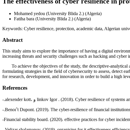
The effectiveness of cyber resilience in pro
Mohamed yedou
(University Blida 2.) (Algeria)
Fatiha bara
(University Blida 2.) (Algeria)
Keywords:
Cyber resilience, protection, academic data, Algerian unive
Abstract
This study aims to explore the importance of having a digital environme
increasing threats and security challenges such as hacking and cyber i
To achieve the objectives of the study, the descriptive-analytical ap
formulating strategies in the field of cybersecurity to assess, detect ea
for research, development, and innovation in order to build a high leve
References
-.alexender kott، و linkov Igor . (2018). Cyber resilien
-.Benoıˆt Dupont. (2019). The cyber-resilience of financial institution
-Financial stability board. (2020). effective practices for cyber incide
-.Velizar shalamanov. (2019). organising for it effectiveness efficienc