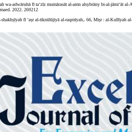
ah wa-adwāruhā fī taʻzīz mumārasāt al-amn alsybrāny bi-al-jāmiʻāt al-A
/ maed. 2022. 269212
hakhṣīyah fī ʻaṣr al-tiknūlūjiyā al-raqmīyah,. 66, Miṣr : al-Kullīyah a