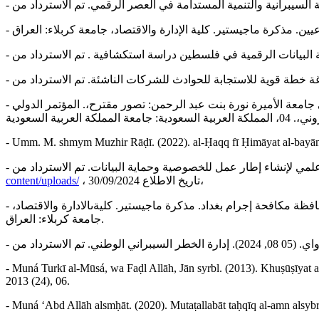
- فاطمة بنت محمد بن سابق القحطاني. (2022). استراتجيات الأمن السيبراني وتطبيقها بالتخطيط الاستراتجي لمواجهة الإرهاب الالكتروني في جامعة الأميرة نورة بنت عبد الرحمن: تصور مقترح،. المؤتمر الدولي
- Umm. M. shmym Muzhir Rāḍī. (2022). al-Ḥaqq fī Ḥimāyat al-bayānāt al
content/uploads/
، تاريخ الاطلاع 30/09/2024،
- محمد جعفر الزبيدي. (2021). المرونة الاستراتجية وتأثيرها في إدارة الأزمات الأزمات دراسة استطلاعية تحليلية لآراء القادة العاملين في محافظة مكافحة إجرام بغداد. مذكرة ماجيستير. كليةىالادارة والاقتصاد،
جامعة كربلاء: العراق.
- Muná Turkī al-Mūsá, wa Faḍl Allāh, Jān syrbl. (2013). Khuṣūṣīyat a
2013 (24), 06.
- Muná ʻAbd Allāh alsmḥāt. (2020). Mutaṭallabāt taḥqīq al-amn alsybr