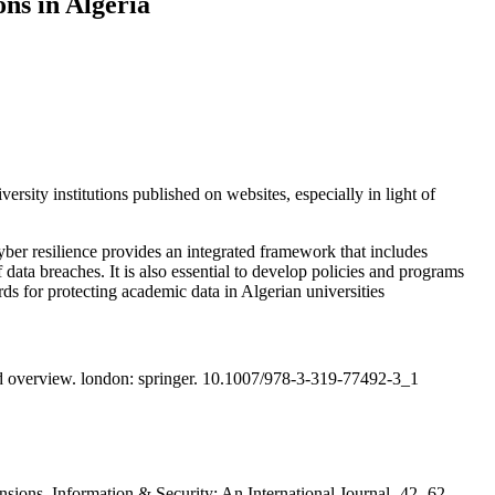
ons in Algeria
rsity institutions published on websites, especially in light of
ber resilience provides an integrated framework that includes
f data breaches. It is also essential to develop policies and programs
rds for protecting academic data in Algerian universities
uction and overview. london: springer. 10.1007/978-3-319-77492-3_1
ensions. Information & Security: An International Journal، 42، 62.