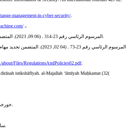
change-management-in-cyber-security/
.
coaching.com/
،.
-المرسوم الرئاسي رقم 23-314 . (06 09, 2023). المتضمن إنشاء المحافظة السامية للرقمنة وتحديد مهامها وتنظيم سيرها. الجريدة الرسمية الجمهورية الجزائرية، العدد 59، الصادرة في 10/09/2023.
A/about/Files/RegulationsAndPolicies02.pdf
.
irāsah istikshāfīyah. al-Majallah ʻilmīyah Maḥkamat (32(
-خورخي فلوريس كاييخاس، عائشة عفيفي، و اخرون. (2021). الأمن السيبراني في مؤسسات منظومة الأمم المتحدة،. الأمم المتحدة: الامم المتحدة.
- سامر محمد عمر، سلام شوفان، و اخرون. (2023). تحقيق المرونة في الأمن الالكتروني من نهج قائم على تحليل المخاطر. انجلتر: أرنست ويونغ.