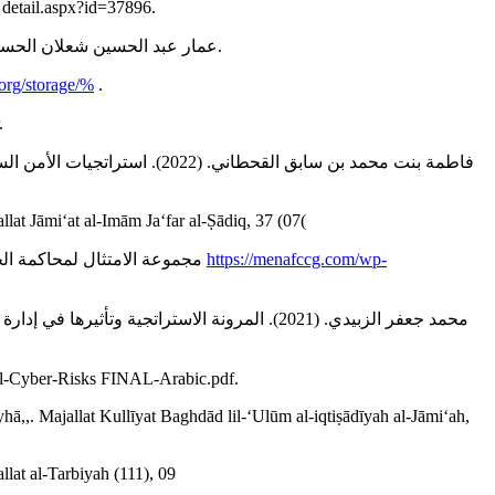
detail.aspx?id=37896.
- عمار عبد الحسين شعلان الحسناوي. (2024). استراتجية المرونة السيبرانية ودورها في تعزيز ثقة المودعيين. مذكرة ماجيستير. كلية الإدارة والاقتصاد، جامعة كربلاء: العراق.
.org/storage/%
.
.
lat Jāmiʻat al-Imām Jaʻfar al-Ṣādiq, 37 (07(
- مجموعة الامتثال لمحاكمة الجرائم المالية في منطقة الشرق الأوسط وشمال إفريقيا. (2021). دليل علمي لإنشاء إطار عمل للخصوصية وحماية البيانات. تم الاسترداد من
https://menafccg.com/wp-
rg/images/CRI/Managing-Nationl-Cyber-Risks FINAL-Arabic.pdf.
ā,,. Majallat Kullīyat Baghdād lil-ʻUlūm al-iqtiṣādīyah al-Jāmiʻah,
lat al-Tarbiyah (111), 09