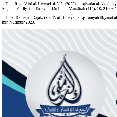
.- Hānī Rizq ʻAbd al-Jawwād al-Alfī. (2022)., al-qiyādāt al-Akādīmīy
Majallat Kullīyat al-Tarbiyah, Jāmiʻat al-Manṣūrah (114), 10. 21608 
-. Hibat Ramaḍān Rajab. (2024). al-Ḥimāyah al-qānūnīyah llbyānāt al-s
min Nūfimbir 2023.