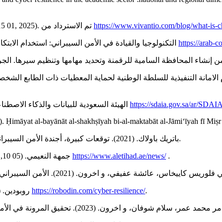
-.What is Change Management in Cybersecurity? System Integrity,. (15 01, 2025). تم الاسترداد من
https://www.vivantio.com/blog/what-is-
-. Admin. (01 01, 2025). ،التكنولوجيا والقيادة في الأمن السيبراني: استخدام الابتكار لتحسين الأمن السيبراني. تم الاسترداد من
https://arab-
-الهيئة السعودية للبيانات والذكاء الاصطناعي. (04 09, 2024). سياسة حماية البيانات الشخصية. تم الاسترداد من
https://sdaia.gov.sa/ar/SDAI
māyat al-bayānāt al-shakhṣīyah bi-al-maktabāt al-Jāmiʻīyah fī Miṣr d
-باتريك باولاك. (2021). توقعات كبيرة، أجندة الأمن السيبراني عبر البحر الأبيض المتوسط. المعهد الاروبي للبحر الأبيض المتوسط.
-جمهة النعيمي. (05 10, 2024). سبع تمارين وسيناريوهات للأمن السيبراني، . تم الاسترداد من
https://www.aletihad.ae/news/
.
-روبودين. (06 08, 2024). المرونة السيبرانية- بديل أم مكمل له. تم الاسترداد من
https://robodin.com/cyber-resilience/
.