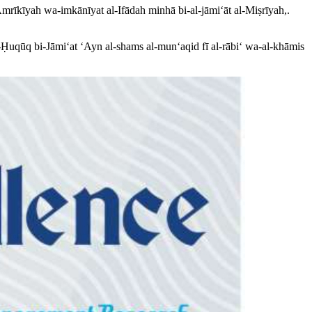
mrīkīyah wa-imkānīyat al-Ifādah minhā bi-al-jāmiʻāt al-Miṣrīyah,.
l-Ḥuqūq bi-Jāmiʻat ʻAyn al-shams al-munʻaqid fī al-rābiʻ wa-al-khāmis