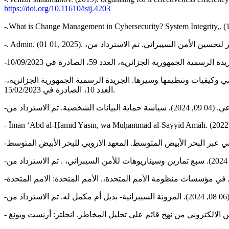
https://doi.org/10.11610/isij.4203
-المرسوم الرئاسي رقم 23-73 . (04 02, 2023). المتضمن تحديد مهام الامانة التنفيذية للسلطة الوطنية لحماية المعطيات ذات الطابع الشخصي وكيفيات وتنظيمها وسيرها. الجريدة الرسمية الجمهورية الجزائرية،
العدد 10، الصادرة في 15/02/2023.
- Īmān ʻAbd al-Ḥamīd Yāsīn, wa Muḥammad al-Sayyid Amālī. (2022). Ḥi