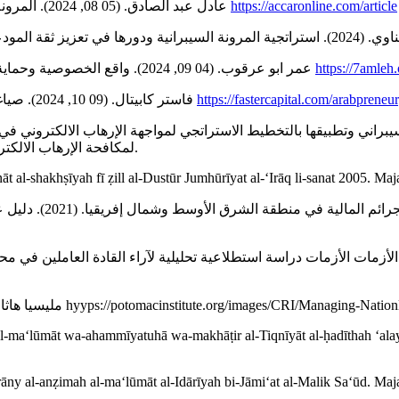
- عادل عبد الصادق. (05 08, 2024). المرونة السيبرانية والتنمية المستدامة في العصر الرقمي. تم الاسترداد من
https://accaronline.com/article
- عمر ابو عرقوب. (04 09, 2024). واقع الخصوصية وحماية البيانات الرقمية في فلسطين دراسة استكشافية . تم الاسترداد من
https://7amleh
- فاستر كابيتال. (09 10, 2024). صياغة خطة قوية للاستجابة للحوادث للشركات الناشئة. تم الاسترداد من
https://fastercapital.com/arabpreneur
لمكافحة الإرهاب الالكتروني،. 04، المملكة العربية السعودية: جامعة المملكة العربية السعودية.
-shakhṣīyah fī ẓill al-Dustūr Jumhūrīyat al-ʻIrāq li-sanat 2005. Majal
- مليسيا هاثاواي. (05 08, 2024). إدارة الخطر السيبراني الوطني. تم الاسترداد من hyyps://potomacinstitute.o
l-maʻlūmāt wa-ahammīyatuhā wa-makhāṭir al-Tiqnīyāt al-ḥadīthah ʻalayh
āny al-anẓimah al-maʻlūmāt al-Idārīyah bi-Jāmiʻat al-Malik Saʻūd. Majal