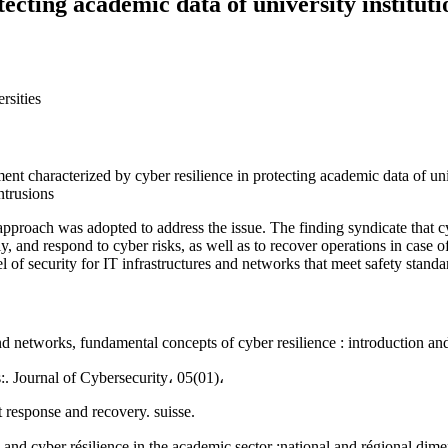
tecting academic data of university instituti
rsities
nt characterized by cyber resilience in protecting academic data of unive
ntrusions
proach was adopted to address the issue. The finding syndicate that cy
rly, and respond to cyber risks, as well as to recover operations in case o
l of security for IT infrastructures and networks that meet safety standa
ce of systems and networks, fundamental concepts of cyber resilience : introd
s:. Journal of Cybersecurity، 05(01)،
nt response and recovery. suisse.
y and cyber résilience in the academic sector :national and régional dim