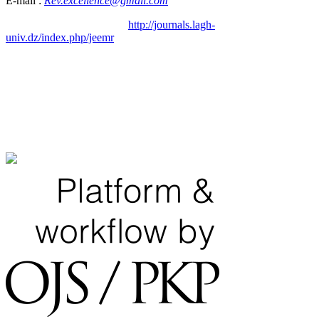
E-mail :
Rev.excellence@gmail.com
http://journals.lagh-
univ.dz/index.php/jeemr