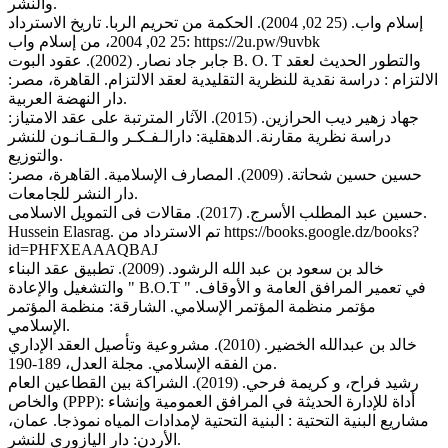
والنشر.
إسلام واب. (25 02, 2004). الحكمة من تحريم الربا. تاريخ الاسترداد
25 02, 2004، من إسلام واب: https://2u.pw/9uvbk
جابر جاد نصار. (2002). عقود البوت B. O. T والتطور الحديث لعقد
الالتزام : دراسة نقدية للنظرية التقليدية لعقد الالتزام. القاهرة، مصر:
دار النهضة العربية.
جهاد زهير ديب الحرازين. (2015). الآثار المترتبة على عقد الامتياز:
دراسة نظرية مقارنة. الدهقلية: دارالـفـكـر والـقـانـون للنشر
والتوزيع.
حسين حسين شحاتة. (2009). المصارف الإسلامية. القاهرة، مصر:
دار النشر للجامعات.
حسين عبد المطلب الأسرج. (2017). مقالات فى التمويل الاسلامى.
Hussein Elasrag. تم الاسترداد من https://books.google.dz/books?
id=PHFXEAAAQBAJ
خالد بن سعود بن عبد الله الرشود. (2009). تطبيق عقد البناء
والتشغيل والإعادة " B.O.T " في تعمير المرافق العامة و الأوقاف.
مؤتمر منظمة المؤتمر الإسلامي. الشارقة: منظمة المؤتمر
الإسلامي.
خالد بن عبدالله الخضير. (2010). مشروعية وتأصيل العقد الإداري
من الفقه الإسلامي. مجلة العدل، 189-190.
رشيد فراح، و كريمة فرحي. (2019). الشراكة بين القطاعين العام
والخاص (PPP): أداة للإدارة الحديثة في المرافق العمومية وإنشاء
مشاريع البنية التحتية : البنية التحتية لإمدادات المياه نموذجا. عمان،
الأردن: دار اليازوري للنشر.