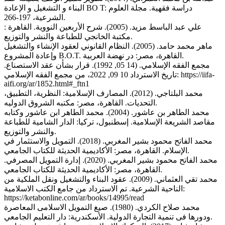
البناء و التشغيل و الإعادة BO T: دراسة فقهية. مجلة العلوم
الشرعية، 197-266.
علي عبد الباسط مزيد. (2005). شرح الأربعين النووية. القاهرة :
مكتبة الخانجي للطباعة والنشر والتوزيع.
ماهر محمد حامد. (2005). النظام القانوني لعقود الإنشاء والتشغيل
وإعادة المشروع B.O.T. القاهرة، مصر: در نهضة العربية.
مجمع الفقه الإسلامي. (14 05, 1992). قرار بشأن عقد الاستصناع.
تاريخ الاسترداد 10 09, 2022، من مجمع الفقه الإسلامي: https://iifa-
aifi.org/ar/1852.html#_ftn1
محمد البلتاجي. (2012). المصارف الإسلامية: النظرية، التطبيق،
التحديات. القاهرة، مصر: مكتبه الشروق الدوليه.
محمد الطاهر بن عاشور. (2004). محمد الطاهر ابن عاشور وكتابه
مقاصد الشريعة الإسلامية. إسطنبول، تركيا: الدار الشامية للطباعة
والنشر والتوزيع.
محمد الفاتح محمود بشير المغربي. (2018). التمويل والاستثمار في
الإسلام. القاهرة، مصر: الأكاديمية الحديثة للكتاب الجامعي.
محمد الفاتح محمود بشير المغربي. (2020). إدارة التمويل المصرفي.
القاهرة، مصر: الأكاديمية الحديثة للكتاب الجامعي.
محمد تقي العثماني. (2009). عقود البناء والتشغيل ونقل الملكية من
الناحية الشرعية. تم الاسترداد من جامع الكتب الاسلامية:
https://ketabonline.com/ar/books/14995/read
محمد صلاح الكردي. (1980). صيغ التمويل الاسلامى المعاصرة
ودورها فى تنمية التجارة الدولية. الأسكندرية: دار التعليم الجامعي.