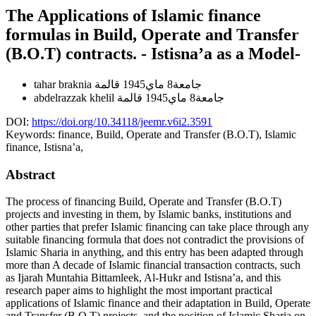
The Applications of Islamic finance
formulas in Build, Operate and Transfer
(B.O.T) contracts. - Istisna’a as a Model-
جامعة8 ماي1945 قالمة
tahar braknia
جامعة8 ماي1945 قالمة
abdelrazzak khelil
DOI:
https://doi.org/10.34118/jeemr.v6i2.3591
Keywords:
finance, Build, Operate and Transfer (B.O.T), Islamic
finance, Istisna’a,
Abstract
The process of financing Build, Operate and Transfer (B.O.T)
projects and investing in them, by Islamic banks, institutions and
other parties that prefer Islamic financing can take place through any
suitable financing formula that does not contradict the provisions of
Islamic Sharia in anything, and this entry has been adapted through
more than A decade of Islamic financial transaction contracts, such
as Ijarah Muntahia Bittamleek, Al-Hukr and Istisna’a, and this
research paper aims to highlight the most important practical
applications of Islamic finance and their adaptation in Build, Operate
and Transfer (B.O.T) projects, and the position of Islamic Sharia on