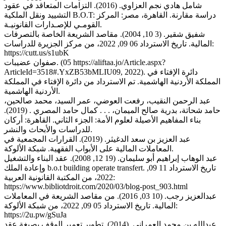
شامل هادي نجم العزاوي. (2016). التزامات المتعاقد في عقود
التشييد ونقل الملكية B.O.T: دراسة مقارنة. القاهرة، مصر: المركز
القومـي للإصـدارات القانونيـة.
شفيق شقير. (3 10, 2004). مقاصد الشريعة الخاصة بالتصرفات
المالية. تاريخ الاسترداد 06 09, 2022، من مركز الجزيرة للدراسات:
https://cutt.us/s1ubK
صفوان عضيبات. (05 https://aliftaa.jo/Article.aspx?
ArticleId=3518#.YxZB53bMLIU09, 2022). دائرة الإفتاء في
المملكة الأردنية الهاشمية. تم الاسترداد من دائرة الإفتاء في المملكة
الأردنية الهاشمية.
عبد الرحمن النقيب، رفعت العوضي، عمر السيد، محمد صالحين،
حامد شحاتة، بدرية صالح الميمان، . . . كمال حامد المصري . (2019).
بناء المفاهيم الأصيلة لعلوم الأمة: الجزء الثاني. القاهرة: أركان
للدراسات والأبحاث والنشر.
عبد العزيز بن سعد الدغيثر. (2019). القرارات المجمعية في
المعاملات المالية على الأبواب الفقهية. شبكة الألوكة.
عبد الوهاب إبراهيم أبو سليمان. (19 12, 2008). عقد البناء والتشغيل
وإعادة الملك b.o.t building operate transfert. تاريخ الاسترداد 11 09,
2022، من المكتبة القانونية العربية:
https://www.bibliotdroit.com/2020/03/blog-post_903.html
عبدالعزيز رجب. (10 03, 2016). من مقاصد الشريعة في المعاملات
المالية. تاريخ الاسترداد 05 09, 2022، من شبكة الألوكة:
https://2u.pw/gSuJa
عبدالله بن محمد العمراني. (2014). تطوير تعمير الوقف بصيغة عقد