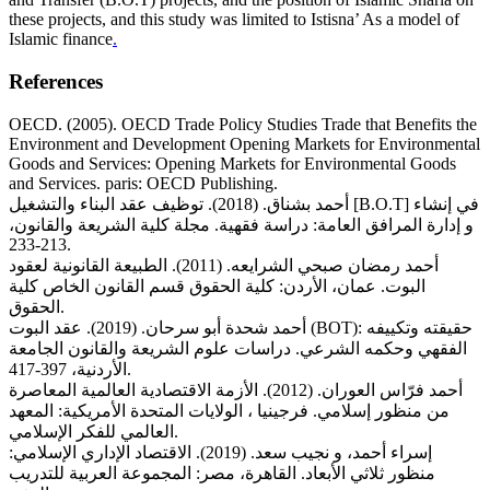
these projects, and this study was limited to Istisna’ As a model of
Islamic finance
.
References
OECD. (2005). OECD Trade Policy Studies Trade that Benefits the
Environment and Development Opening Markets for Environmental
Goods and Services: Opening Markets for Environmental Goods
and Services. paris: OECD Publishing.
أحمد بشناق. (2018). توظيف عقد البناء والتشغيل [B.O.T] في إنشاء
و إدارة المرافق العامة: دراسة فقهية. مجلة كلية الشريعة والقانون،
213-233.
أحمد رمضان صبحي الشرايعه. (2011). الطبيعة القانونية لعقود
البوت. عمان، الأردن: كلية الحقوق قسم القانون الخاص كلية
الحقوق.
أحمد شحدة أبو سرحان. (2019). عقد البوت (BOT): حقيقته وتكييفه
الفقهي وحكمه الشرعي. دراسات علوم الشريعة والقانون الجامعة
الأردنية، 397-417.
أحمد فرّاس العوران. (2012). الأزمة الاقتصادية العالمية المعاصرة
من منظور إسلامي. فرجينيا ، الولايات المتحدة الأمريكية: المعهد
العالمي للفكر الإسلامي.
إسراء أحمد، و نجيب سعد. (2019). الاقتصاد الإداري الإسلامي:
منظور ثلاثي الأبعاد. القاهرة، مصر: المجموعة العربية للتدريب