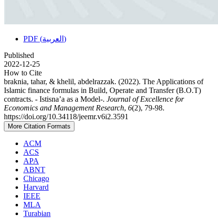
PDF (العربية)
Published
2022-12-25
How to Cite
braknia, tahar, & khelil, abdelrazzak. (2022). The Applications of
Islamic finance formulas in Build, Operate and Transfer (B.O.T)
contracts. - Istisna’a as a Model-.
Journal of Excellence for
Economics and Management Research
,
6
(2), 79-98.
https://doi.org/10.34118/jeemr.v6i2.3591
More Citation Formats
ACM
ACS
APA
ABNT
Chicago
Harvard
IEEE
MLA
Turabian