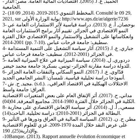
- الحميد, ع. ا. (2005). اقتصاديات المالية العامة. مصر: الدار
الجامعية.
2- المخطط التنموي 2015-2019. (2014, 09 18). Consulté le 09 29,
2021, sur بوابة الوزارة الأولى: http://www.aps.dz/ar/algerie/7236
3- بوحصان, أ. ع. (2013). دراسة قياسية لأثر الاستثمارات العامة عي
النمو الاقتصادي في الجزائر. تقييم آثار برامج الاستثمارات العامة
وانعكاساتها على التشغيل والاستثمار والنمو الاقتصادي خلال الفترة
2001-2014 (pp. 7-10). سطيف: جامعة فرحات عباس.
4- جباري, ع. ا. (2015). آثار سياسة التشغيل على التنمية المستدامة
في الجزائر (2001-2012). سطيف: جامعة فرحات عباس.
5- دردوري, ل. (2014). سياسة الميزانية في علاج الميزانية العامة
للدولة دراسة مقارنة الجزائر- تونس. بسكرة: جامعة محمد خيضر.
6- قدّاوي, ع. ا. (2017). النمو السكاني والنفقات العامة الجزائر
أنموذجا دراسة تحليلية قياسية. تلمسان: النشر الجامعي الجديد.
7- مجيد, ح. ش. (s.d.). الاختلالات الهيكلية في الاقتصاد العراقي،.
العراق: جامعة واسط.
مداني, ح. (2017). أثر الإنفاق العام على بعض المتغيرات الاقتصادية
الكلية في الجزائر خلال الفترة 1980-2014. مجاميع المعرفة, 04(04).
8- مسعي،, أ. ل. (2014). أثر سياسة الإنعاش الاقتصادي على محاربة
البطالة في الجزائر (2001-2010): دراسة تحليلية. الباحث(14).
9- مطر, ح. ن. (2012). السياسة المالية في العراق ودورها في التأثير
على عرض النقد خلال المدة 1970-2009. غزي للعلوم الاقتصادية
والإدارية(25), 190.
-10Banque. (2013). Rapport annuelle évolution économique et