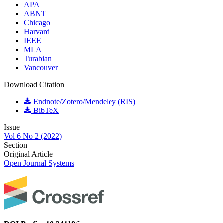
APA
ABNT
Chicago
Harvard
IEEE
MLA
Turabian
Vancouver
Download Citation
Endnote/Zotero/Mendeley (RIS)
BibTeX
Issue
Vol 6 No 2 (2022)
Section
Original Article
Open Journal Systems