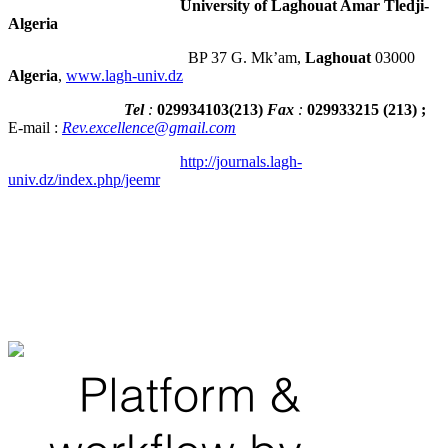
University of Laghouat Amar Tledji-
Algeria
BP 37 G. Mk’am,
Laghouat
03000
Algeria
,
www.lagh-univ.dz
Tel
:
029934103
(
213
)
Fax
:
029933215
(213) ;
E-mail :
Rev.excellence@gmail.com
http://journals.lagh-
univ.dz/index.php/jeemr