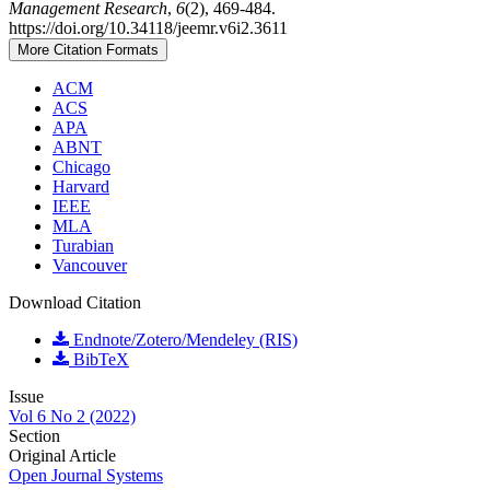
Management Research
,
6
(2), 469-484.
https://doi.org/10.34118/jeemr.v6i2.3611
More Citation Formats
ACM
ACS
APA
ABNT
Chicago
Harvard
IEEE
MLA
Turabian
Vancouver
Download Citation
Endnote/Zotero/Mendeley (RIS)
BibTeX
Issue
Vol 6 No 2 (2022)
Section
Original Article
Open Journal Systems