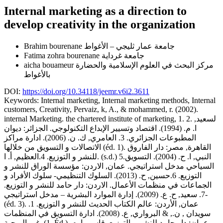
Internal marketing as a direction to
develop creativity in the organization
جامعة عمار ثليجي – الأغواط
Brahim bourenane
جامعة غرداية
Fatima zohra bourenane
مركز البحث في العلوم الإسلامية والحضارة
aicha bouameur
بالأغواط
DOI:
https://doi.org/10.34118/jeemr.v6i2.3611
Keywords:
Internal marketing, Internal marketing methods, Internal
customers, Creativity, Pervaiz, k, A., & mohammed, r. (2002).
internal Marketing. the chartered institute of marketing, 1. 2. لسعيد,
ا. م. (1994). اقتصاد وتسيير الإبداع التكنولوجي. الجزائر: ديوان
المطبوعات الجزائري. 3. العامري, ك. ن. (2006). ادارة مراكز
الاتصالات و التسويق من خلالها (éd. 1). القاهرة, مصر: دار الفاروق
للنشر و التوزيع. 4.العظيم, أ. ا. (s.d.) 5.النبي, ا. ح. (2004). التسويق
السياحي مدخل استراتيجي. عمان, الاردن: مؤسسة الوراق للنشر و
التوزيع. 6.حسين, ح. (2013). السلوك التنظيمي- سلوك الأفراد و
الجماعات في منظمات الأعمال. الاردن: دار حامد للنشر و التوزيع.
7. سعيد, ح. ع. (2009). إدارة الموارد البشرية – مدخل استراتيجي-
(éd. 3). عمان, الأردن: عالم الكتاب الحديث للنشر و التوزيع. 1.
سويدان , ن., & البرواري, ع. (2008). ادارة التسويق في المنظمات
غير الربحية. (1, Éd.) عمان: دار حامد للنشر و التوزيع. قاسم, ا. م.