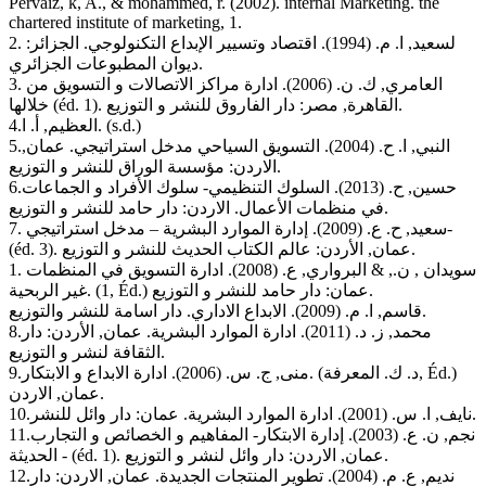
Pervaiz, k, A., & mohammed, r. (2002). internal Marketing. the
chartered institute of marketing, 1.
2. لسعيد, ا. م. (1994). اقتصاد وتسيير الإبداع التكنولوجي. الجزائر:
ديوان المطبوعات الجزائري.
3. العامري, ك. ن. (2006). ادارة مراكز الاتصالات و التسويق من
خلالها (éd. 1). القاهرة, مصر: دار الفاروق للنشر و التوزيع.
4.العظيم, أ. ا. (s.d.)
5.النبي, ا. ح. (2004). التسويق السياحي مدخل استراتيجي. عمان,
الاردن: مؤسسة الوراق للنشر و التوزيع.
6.حسين, ح. (2013). السلوك التنظيمي- سلوك الأفراد و الجماعات
في منظمات الأعمال. الاردن: دار حامد للنشر و التوزيع.
7. سعيد, ح. ع. (2009). إدارة الموارد البشرية – مدخل استراتيجي-
(éd. 3). عمان, الأردن: عالم الكتاب الحديث للنشر و التوزيع.
1. سويدان , ن., & البرواري, ع. (2008). ادارة التسويق في المنظمات
غير الربحية. (1, Éd.) عمان: دار حامد للنشر و التوزيع.
قاسم, ا. م. (2009). الابداع الاداري. دار اسامة للنشر والتوزيع.
8.محمد, ز. د. (2011). ادارة الموارد البشرية. عمان, الأردن: دار
الثقافة لنشر و التوزيع.
9.منى, ج. س. (2006). ادارة الابداع و الابتكار. (د. ك. المعرفة, Éd.)
عمان, الاردن.
10.نايف, ا. س. (2001). ادارة الموارد البشرية. عمان: دار وائل للنشر.
11.نجم, ن. ع. (2003). إدارة الابتكار- المفاهيم و الخصائص و التجارب
الحديثة - (éd. 1). عمان, الاردن: دار وائل لنشر و التوزيع.
12.نديم, ع. م. (2004). تطوير المنتجات الجديدة. عمان, الاردن: دار