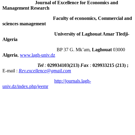
Journal of Excellence for Economics and
Management Research
Faculty of economics, Commercial and
sciences management
University of Laghouat Amar Tledji-
Algeria
BP 37 G. Mk’am,
Laghouat
03000
Algeria
,
www.lagh-univ.dz
Tel
:
029934103
(
213
)
Fax
:
029933215
(213) ;
E-mail :
Rev.excellence@gmail.com
http://journals.lagh-
univ.dz/index.php/jeemr