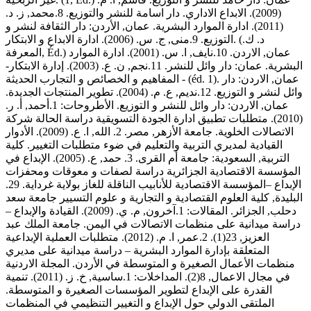
(2009). الابداع الاداري. دار اسامة للنشر والتوزيع. 8.محمد, ز. د.
(2011). ادارة الموارد البشرية. عمان, الأردن: دار الثقافة لنشر و
التوزيع. 9.منى, ج. س. (2006). ادارة الابداع و الابتكار. (د. ك.
المعرفة, Éd.) عمان, الاردن. 10.نايف, ا. س. (2001). ادارة الموارد
البشرية. عمان: دار وائل للنشر. 11.نجم, ن. ع. (2003). إدارة الابتكار-
المفاهيم و الخصائص و التجارب الحديثة - (éd. 1). عمان, الاردن: دار
وائل لنشر و التوزيع. 12.نديم, ع. م. (2004). تطوير المنتجات الجديدة.
عمان, الاردن: دار وائل للنشر و التوزيع. الأطروحات: 1.أحمد, أ. ر.
(2010). متطلبات تطبيق ادارة الجودة التسويقية دراسة الحالة شركة
الاتصالات الخلوية. جامعة الأزهر, مصر. 2. الله, ا. ع. (2009). الأدوار
القيادية لمديري التربية والتعليم في ضوء متطلبات التغيير. كلية
التربية, السعودية: جامعة أم القرى. 3. حمد, ع. (2005). الإبداع في
المؤسسة الاقتصادية الجزائرية دراسة لصفات و معوقات ومحفزات
الإبداع –المؤسسة الاقتصادية للأنابيب الناقلة للغاز بولاية غرداية. 29.
البليدة, كلية العلوم القتصادية و التجارية و علوم التسيير جامعة سعد
دحلب, الجزائر. المقالات: 1.آخرون, م. ي. (2009). القيادة والإبداع –
دراسة ميدانية على منظمات الاتصالات في اليمن. جامعة الملك عبد
العزيز, 23(1). 2.عمر, ا. م. (2012). متطلبات العملية الإبداعية
المتعلقة بإدارة الموارد البشرية – دراسة ميدانية على مديري
منظمات الأعمال الصغيرة و المتوسطة في الأردن. المجلة الاردنية
في مجال الاعمال, 8(2). المداخلات: 1.ساسية, خ. ز. (2011). تنمية
القدرة على الإبداع لتطوير المؤسسات الصغيرة و المتوسطة.
الملتقى الدولي حول الإبداع و التغيير التنظيمي في المنظمات