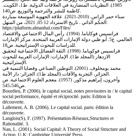
1985). النظريات المتضاربة في العلاقات الدولية. ط1، الكويت.
كاظمة للنشر والترجمة والتوزيع. ص140.
سناء حمر الراس. (2010-2021). علاقة الجهوية الموسعة بمباردة
الحكم الذاتي . تاريخ الاسترداد 12 05, 2021، من المنهل:
https://platform.almanhal.com/Files/
فرانسيس فوكاياما. (1994). رأس المال الاجتماعي والاقتصاد
العالمي. ع5. أبو ظبي دولة الإمارات العربية المتحدة. مركز الإمارات
للدراسات للبحوث الإستراتيجية. ص18.
فرانسيس فوكوياما. (1998). الثقة الفضائل الاجتماعية لتحقيق
الازدهار (المجلد ط1). الإمارات: الإمارات العربية للبحوث
الإستراتيجية.
محمد بومخلوف. (2001). التوطين الصناعي وقضايا التنمية في
الجزائر، التجربة والآفات (المجلد ط1). الجزائر: دار الأمة.
وآخرون، إبراهيم مذكور. (1957). معجم العلوم الاجتماعية. ص
ص545،546.
Bourdieu, P. (2006). le capital social, notes provisoires in / le capital
social performance, équité et réciprocité. paris: Edition la
découverte.
Lallement, A. B. (2006). Le capital social. paris: édition la
découverte.
Langlois(S), F. (1997). Présentation-Réseaux,Structures et
Rationalité. 3.
Nan, L. (2001). Social Capital: A Theory of Social Structure and
Action. U.K: Cambridge Université Press.