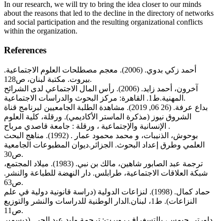
In our research, we will try to bring the idea closer to our minds
about the reasons that led to the decline in the directory of networks
and social participation and the resulting organizational conflicts
within the organization.
References
أحمد زكي بدوي. (2006). معجم مصطلحات العلوم الاجتماعية.
بيروت. مكتبة لبنان، ص128.
آخرون، أحمد زايد. (2006). رأس المال الاجتماعي لدى الشرائح
المهنية.ط1. القاهرة: مركز البحوث والدراسات الاجتماعية.
بداع عرفة. (26 06, 2019). مشاهدة الطلبة الجامعيين لبرنامج قناة
الشروق نيوز (مذكرة الماستر الأكاديمي). ورقلة، كلية العلوم
الإنسانية والإجتماعية ، ورقلة : جامعة قاصدي مرباح .
بوحوش، الذنيبات، و محمد محمود عمار . (1992). مناهج البحث
العلمي وطرق إعداد البحوث. الجزائر.ديوان المطبوعات الجامعية
ص30.
ترجمة عبد الصابور شاهين، مالك بن نبي. (1983). ميلاد المجتمع،
شبكة العلاقات الاجتماعية، طرابلس. دار النهضة للطباعة والنشر.
ص63.
حماد كمال. (1998). لنزاعات الدولية (دراسة قانونية دولية في علم
النزاعات). ط1، لبنان.الدار الوطنية للدراسات والنشر والتوزيع
ص11.
داورتي جيمس، بالتسغراف روبرت: ترجمة وليد عبد الحي. (ديسمبر