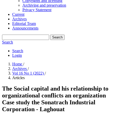
Copyrights and licensing
Archiving and preservation
Privacy Statement
Current
Archives
Editorial Team
Announcements
Search
Search
Search
Login
Home
/
Archives
/
Vol 16 No 1 (2022)
/
Articles
The Social capital and his relationship to
organizational conflicts an organization
Case study the Sonatrach Industrial
Corporation - Laghouat