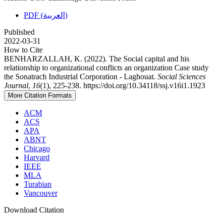
PDF (العربية)
Published
2022-03-31
How to Cite
BENHARZALLAH, K. (2022). The Social capital and his
relationship to organizational conflicts an organization Case study
the Sonatrach Industrial Corporation - Laghouat.
Social Sciences
Journal
,
16
(1), 225-238. https://doi.org/10.34118/ssj.v16i1.1923
More Citation Formats
ACM
ACS
APA
ABNT
Chicago
Harvard
IEEE
MLA
Turabian
Vancouver
Download Citation