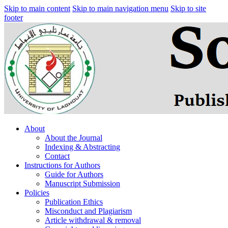
Skip to main content
Skip to main navigation menu
Skip to site
footer
About
About the Journal
Indexing & Abstracting
Contact
Instructions for Authors
Guide for Authors
Manuscript Submission
Policies
Publication Ethics
Misconduct and Plagiarism
Article withdrawal & removal