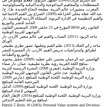
عبد الكريم غريب.(2006). المنهل التربوي، معجم موسوعي في
المصطلحات والمفاهيم البيداغوجية والديداكتيكية والسيكولوجية.
المغرب. منشورات عالم التربية. مطبعة النجاح الجديدة. ط1. ج2.
عبد الله عقلة مجلي الخزاعلة.(2009). الصراع بين القيم الاجتماعية
والقيم التنظيمية في الإدارة التربوية. المملكة الأردنية الهاشمية. دار
الحامد للنشر والتوزيع.
القانون رقم 08/04 المؤرخ في 23 جانفي 2008. المتضمن القانون
التوجيهي للتربية الوطنية.
ماجد الزيود. (2011). الشباب والقيم في عالم متغير. الأردن. دار
الوراق.
ماجد زكي الجلاد.(2013). تعلم القيم وتعلمها، تصور نظري تطبيقي
لطرائق واستراتجيات تدريس القيم. الأردن. دار المسيرة للنشر
والتوزيع والطباعة.
الهاشمي عبد الرحمان محسن علي عطية .(2009). تحليل محتوى
مناهج اللغة العربية رؤية نظرية تطبيقية. عمان. دار صفاء.
وزارة التربية الوطنية. (فيفري 2008). النشرة الرسمية للتربية
الوطنية. عدد خاص. القانون التوجيهي للتربية الوطنية.
وزارة التربية الوطنية. اللجنة الوطنية للمناهج. (مارس 2009).
المرجعية العامة للمناهج.
وزارة التربية الوطنية. اللجنة الوطنية للمناهج.(2009). الدليل
المنهجي لإعداد المناهج.
وزارة التربية الوطنية. اللجنة الوطنية للمناهج.(2016). الإطار العام
لمناهج مرحلة التعليم الابتدائي.
Patrick  Boris, W (2003). Personal Value systems and Decision-