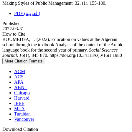
Making Styles of Public Management, 32, (1), 155-180.
PDF (العربية)
Published
2022-03-31
How to Cite
BOUMEDFA, T. (2022). Education on values at the Algerian
school through the textbook Analysis of the content of the Arabic
language book for the second year of primary.
Social Sciences
Journal
,
16
(1), 845-870. https://doi.org/10.34118/ssj.v16i1.1980
More Citation Formats
ACM
ACS
APA
ABNT
Chicago
Harvard
IEEE
MLA
Turabian
Vancouver
Download Citation