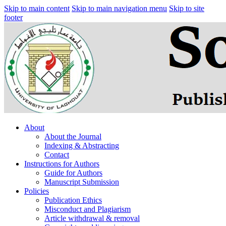
Skip to main content
Skip to main navigation menu
Skip to site
footer
About
About the Journal
Indexing & Abstracting
Contact
Instructions for Authors
Guide for Authors
Manuscript Submission
Policies
Publication Ethics
Misconduct and Plagiarism
Article withdrawal & removal