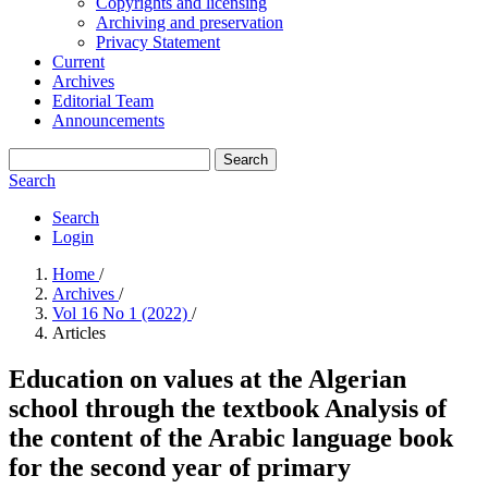
Copyrights and licensing
Archiving and preservation
Privacy Statement
Current
Archives
Editorial Team
Announcements
Search
Search
Search
Login
Home
/
Archives
/
Vol 16 No 1 (2022)
/
Articles
Education on values at the Algerian
school through the textbook Analysis of
the content of the Arabic language book
for the second year of primary