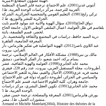
الهيئة لشؤون المطابع الاميرية.
أنتوني غدنز(2001)، علم الاجتماع، ترجمة فايز الصياغ، المنظمة
العربية للترجمة، مركز دراسات الوحدة العربية، ط1.
تركي رابح(1981)، التعليم القومي والشخصية الجزائرية، الشركة
الجزائرية للنشر والتوزيع، ط 2.
دواق الحاج(2010)، سؤال الهوية والانية عند مولود قاسم نايت
بلقاسم في ظل العولمة، اعمال الملتقى الوطني الاول، جامعة الحاج
لخضر، قسم الفلسفة، باتنة.
درية السيد حافظ، دراسات في المجتمع والثقافة والشخصية، دار
المعرفة الجامعية، القاهرة.
عبد اللاوي ناصر(2012)، الهوية التواصلية في تفكير هابرماس، دار
الفرابي، بيروت.
مالك بن نبي(1988)، مشكلة الأفكار في العالم الإسلامي، ترجمة
بسام بركة، احمد شعبو، دار الفكر المعاصر، دمشق.
محمد عابد الجابري(1998)، العولمة والهوية الثقافية، عشر
أطروحات، مجلة المستقبل العربي، بيروت، عدد رقم 228، فيفري.
محمد فريد عزي(2008)، الأجيال والقيم، مقاربة للتغير الاجتماعي
والسياسي في الجزائر، أطروحة دكتوراه دولة في علم الاجتماع،
جامعة وهران، كلية العلوم الاجتماعية، قسم علم الاجتماع.
محمد عابد الجابري(1991)، تكوين العقل البشري، مركز دراسات
الوحدة العربية، ط 5.
يورغن هابرماس(2001)، المعرفة والمصلحة، ترجمة حسن صقر،
منشورات الجمل، ط1، مصر.
Armand et Michèle Mattelart(2004), Histoire des théories de la