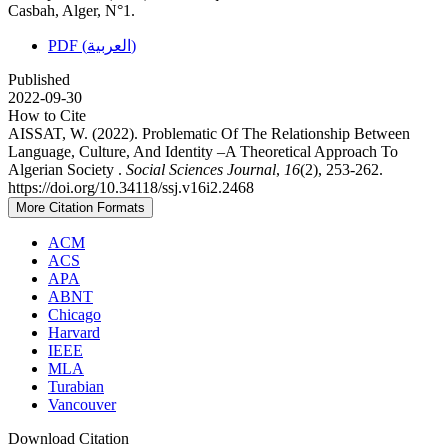
Casbah, Alger, N°1.
PDF (العربية)
Published
2022-09-30
How to Cite
AISSAT, W. (2022). Problematic Of The Relationship Between
Language, Culture, And Identity –A Theoretical Approach To
Algerian Society .
Social Sciences Journal
,
16
(2), 253-262.
https://doi.org/10.34118/ssj.v16i2.2468
More Citation Formats
ACM
ACS
APA
ABNT
Chicago
Harvard
IEEE
MLA
Turabian
Vancouver
Download Citation