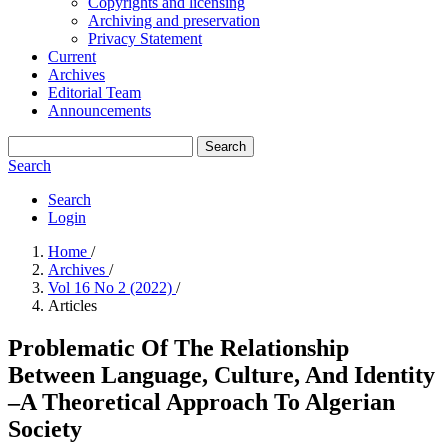
Copyrights and licensing
Archiving and preservation
Privacy Statement
Current
Archives
Editorial Team
Announcements
Search
Search
Search
Login
Home
/
Archives
/
Vol 16 No 2 (2022)
/
Articles
Problematic Of The Relationship
Between Language, Culture, And Identity
–A Theoretical Approach To Algerian
Society