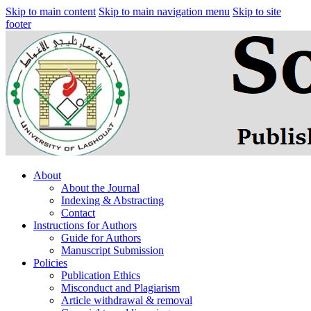
Skip to main content
Skip to main navigation menu
Skip to site
footer
About
About the Journal
Indexing & Abstracting
Contact
Instructions for Authors
Guide for Authors
Manuscript Submission
Policies
Publication Ethics
Misconduct and Plagiarism
Article withdrawal & removal