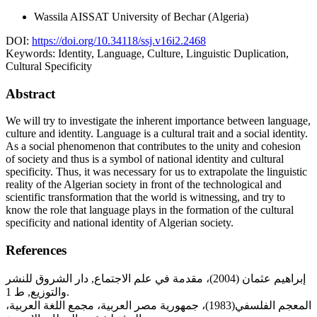
Wassila AISSAT
University of Bechar (Algeria)
DOI:
https://doi.org/10.34118/ssj.v16i2.2468
Keywords:
Identity, Language, Culture, Linguistic Duplication,
Cultural Specificity
Abstract
We will try to investigate the inherent importance between language,
culture and identity. Language is a cultural trait and a social identity.
As a social phenomenon that contributes to the unity and cohesion
of society and thus is a symbol of national identity and cultural
specificity. Thus, it was necessary for us to extrapolate the linguistic
reality of the Algerian society in front of the technological and
scientific transformation that the world is witnessing, and try to
know the role that language plays in the formation of the cultural
specificity and national identity of Algerian society.
References
إبراهيم عثمان (2004)، مقدمة في علم الاجتماع, دار الشروق للنشر
والتوزيع, ط 1.
المعجم الفلسفي(1983)، جمهورية مصر العربية، مجمع اللغة العربية،