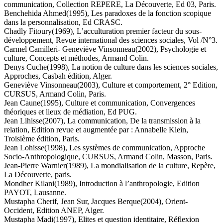
communication, Collection REPERE, La Découverte, Ed 03, Paris.
Benchehida Ahmed(1995), Les paradoxes de la fonction scopique
dans la personnalisation, Ed CRASC.
Chadly Fitoury(1969), L’acculturation premier facteur du sous-
développement, Revue international des sciences sociales, Vol /N°3.
Carmel Camilleri- Geneviève Vinsonneau(2002), Psychologie et
culture, Concepts et méthodes, Armand Colin.
Denys Cuche(1998), La notion de culture dans les sciences sociales,
Approches, Casbah édition, Alger.
Geneviève Vinsonneau(2003), Culture et comportement, 2° Edition,
CURSUS, Armand Colin, Paris.
Jean Caune(1995), Culture et communication, Convergences
théoriques et lieux de médiation, Ed PUG.
Jean Lihisse(2007), La communication, De la transmission à la
relation, Edition revue et augmentée par : Annabelle Klein,
Troisième édition, Paris.
Jean Lohisse(1998), Les systèmes de communication, Approche
Socio-Anthropologique, CURSUS, Armand Colin, Masson, Paris.
Jean-Pierre Warnier(1989), La mondialisation de la culture, Repère,
La Découverte, paris.
Mondher Kilani(1989), Introduction à l’anthropologie, Edition
PAYOT, Lausanne.
Mustapha Cherif, Jean Sur, Jacques Berque(2004), Orient-
Occident, Edition ANEP, Alger.
Mustapha Madi(1997), Elites et question identitaire, Réflexion