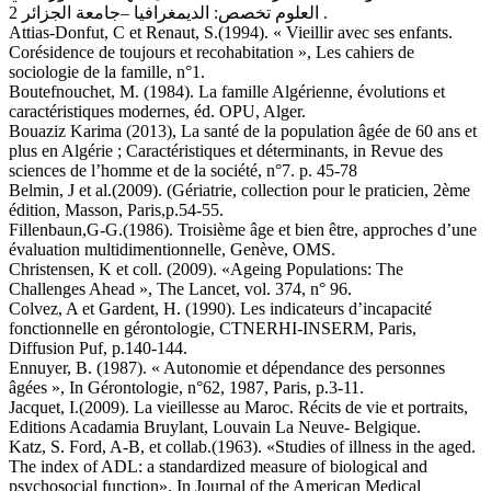
العلوم تخصص: الديمغرافيا –جامعة الجزائر 2 .
Attias-Donfut, C et Renaut, S.(1994). « Vieillir avec ses enfants.
Corésidence de toujours et recohabitation », Les cahiers de
sociologie de la famille, n°1.
Boutefnouchet, M. (1984). La famille Algérienne, évolutions et
caractéristiques modernes, éd. OPU, Alger.
Bouaziz Karima (2013), La santé de la population âgée de 60 ans et
plus en Algérie ; Caractéristiques et déterminants, in Revue des
sciences de l’homme et de la société, n°7. p. 45-78
Belmin, J et al.(2009). (Gériatrie, collection pour le praticien, 2ème
édition, Masson, Paris,p.54-55.
Fillenbaun,G-G.(1986). Troisième âge et bien être, approches d’une
évaluation multidimentionnelle, Genève, OMS.
Christensen, K et coll. (2009). «Ageing Populations: The
Challenges Ahead », The Lancet, vol. 374, n° 96.
Colvez, A et Gardent, H. (1990). Les indicateurs d’incapacité
fonctionnelle en gérontologie, CTNERHI-INSERM, Paris,
Diffusion Puf, p.140-144.
Ennuyer, B. (1987). « Autonomie et dépendance des personnes
âgées », In Gérontologie, n°62, 1987, Paris, p.3-11.
Jacquet, I.(2009). La vieillesse au Maroc. Récits de vie et portraits,
Editions Acadamia Bruylant, Louvain La Neuve- Belgique.
Katz, S. Ford, A-B, et collab.(1963). «Studies of illness in the aged.
The index of ADL: a standardized measure of biological and
psychosocial function». In Journal of the American Medical