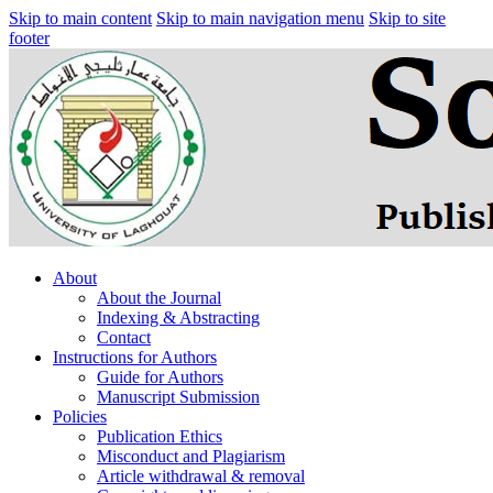
Skip to main content
Skip to main navigation menu
Skip to site
footer
About
About the Journal
Indexing & Abstracting
Contact
Instructions for Authors
Guide for Authors
Manuscript Submission
Policies
Publication Ethics
Misconduct and Plagiarism
Article withdrawal & removal