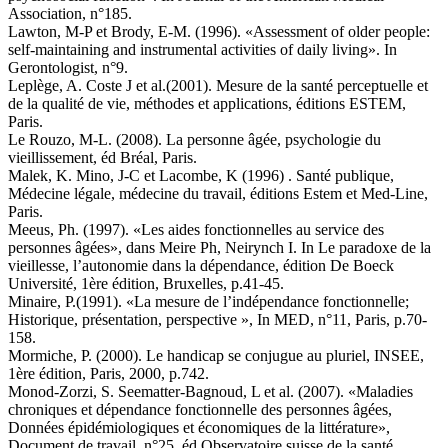
Association, n°185.
Lawton, M-P et Brody, E-M. (1996). «Assessment of older people:
self-maintaining and instrumental activities of daily living». In
Gerontologist, n°9.
Leplège, A. Coste J et al.(2001). Mesure de la santé perceptuelle et
de la qualité de vie, méthodes et applications, éditions ESTEM,
Paris.
Le Rouzo, M-L. (2008). La personne âgée, psychologie du
vieillissement, éd Bréal, Paris.
Malek, K. Mino, J-C et Lacombe, K (1996) . Santé publique,
Médecine légale, médecine du travail, éditions Estem et Med-Line,
Paris.
Meeus, Ph. (1997). «Les aides fonctionnelles au service des
personnes âgées», dans Meire Ph, Neirynch I. In Le paradoxe de la
vieillesse, l’autonomie dans la dépendance, édition De Boeck
Université, 1ère édition, Bruxelles, p.41-45.
Minaire, P.(1991). «La mesure de l’indépendance fonctionnelle;
Historique, présentation, perspective », In MED, n°11, Paris, p.70-
158.
Mormiche, P. (2000). Le handicap se conjugue au pluriel, INSEE,
1ère édition, Paris, 2000, p.742.
Monod-Zorzi, S. Seematter-Bagnoud, L et al. (2007). «Maladies
chroniques et dépendance fonctionnelle des personnes âgées,
Données épidémiologiques et économiques de la littérature»,
Document de travail, n°25, éd Observatoire suisse de la santé