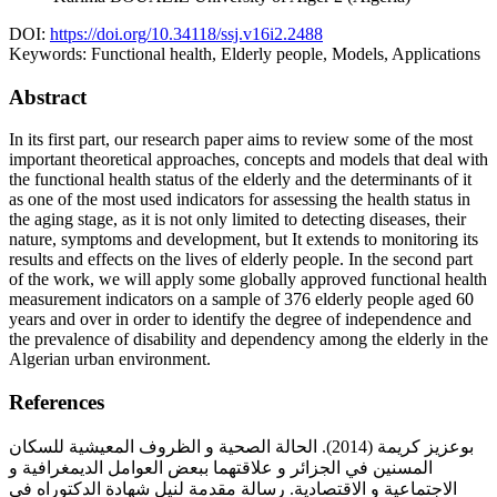
DOI:
https://doi.org/10.34118/ssj.v16i2.2488
Keywords:
Functional health, Elderly people, Models, Applications
Abstract
In its first part, our research paper aims to review some of the most
important theoretical approaches, concepts and models that deal with
the functional health status of the elderly and the determinants of it
as one of the most used indicators for assessing the health status in
the aging stage, as it is not only limited to detecting diseases, their
nature, symptoms and development, but It extends to monitoring its
results and effects on the lives of elderly people. In the second part
of the work, we will apply some globally approved functional health
measurement indicators on a sample of 376 elderly people aged 60
years and over in order to identify the degree of independence and
the prevalence of disability and dependency among the elderly in the
Algerian urban environment.
References
بوعزيز كريمة (2014). الحالة الصحية و الظروف المعيشية للسكان
المسنين في الجزائر و علاقتهما ببعض العوامل الديمغرافية و
الاجتماعية و الاقتصادية. رسالة مقدمة لنيل شهادة الدكتوراه في