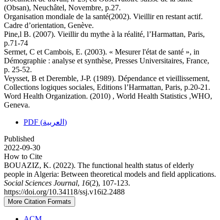
(Obsan), Neuchâtel, Novembre, p.27.
Organisation mondiale de la santé(2002). Vieillir en restant actif.
Cadre d’orientation, Genève.
Pine,l B. (2007). Vieillir du mythe à la réalité, l’Harmattan, Paris,
p.71-74
Sermet, C et Cambois, E. (2003). « Mesurer l'état de santé », in
Démographie : analyse et synthèse, Presses Universitaires, France,
p. 25-52.
Veysset, B et Deremble, J-P. (1989). Dépendance et vieillissement,
Collections logiques sociales, Editions l’Harmattan, Paris, p.20-21.
Word Health Organization. (2010) , World Health Statistics ,WHO,
Geneva.
PDF (العربية)
Published
2022-09-30
How to Cite
BOUAZIZ, K. (2022). The functional health status of elderly
people in Algeria: Between theoretical models and field applications.
Social Sciences Journal
,
16
(2), 107-123.
https://doi.org/10.34118/ssj.v16i2.2488
More Citation Formats
ACM