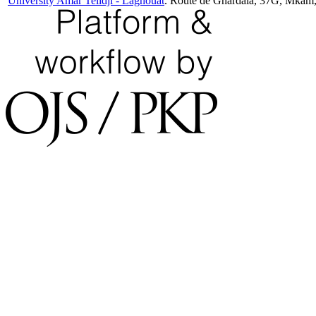
University Amar Telidji - Laghouat
. Route de Ghardaia, 37G, Mkam,