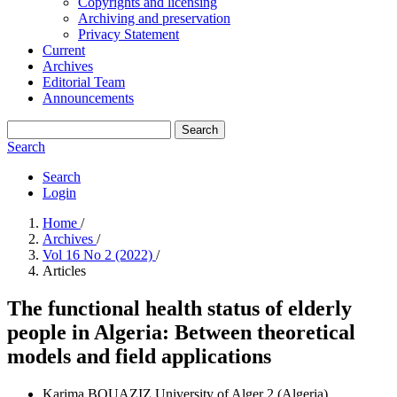
Copyrights and licensing
Archiving and preservation
Privacy Statement
Current
Archives
Editorial Team
Announcements
Search
Search
Search
Login
Home
/
Archives
/
Vol 16 No 2 (2022)
/
Articles
The functional health status of elderly
people in Algeria: Between theoretical
models and field applications
Karima BOUAZIZ
University of Alger 2 (Algeria)