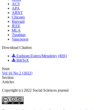
ACS
APA
ABNT
Chicago
Harvard
IEEE
MLA
Turabian
Vancouver
Download Citation
Endnote/Zotero/Mendeley (RIS)
BibTeX
Issue
Vol 16 No 2 (2022)
Section
Articles
Copyright (c) 2022 Social Sciences journal