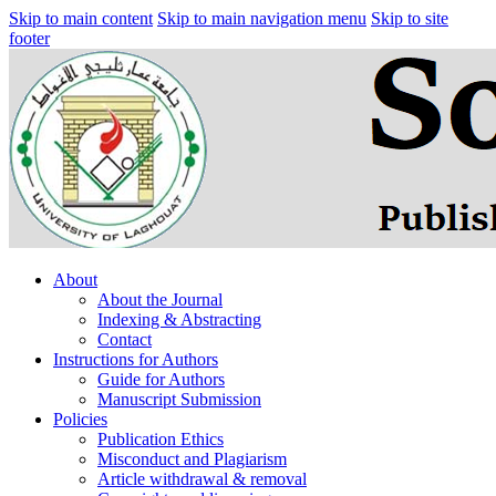
Skip to main content
Skip to main navigation menu
Skip to site
footer
About
About the Journal
Indexing & Abstracting
Contact
Instructions for Authors
Guide for Authors
Manuscript Submission
Policies
Publication Ethics
Misconduct and Plagiarism
Article withdrawal & removal