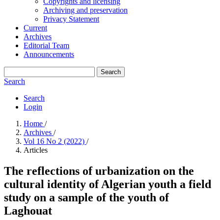
Copyrights and licensing
Archiving and preservation
Privacy Statement
Current
Archives
Editorial Team
Announcements
Search
Search
Search
Login
Home
/
Archives
/
Vol 16 No 2 (2022)
/
Articles
The reflections of urbanization on the
cultural identity of Algerian youth a field
study on a sample of the youth of
Laghouat