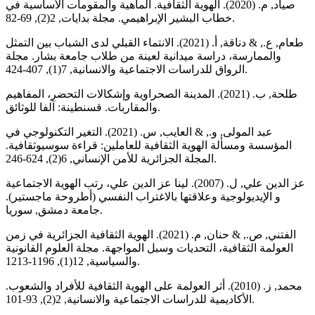
صياد, م. (2020). الهوية الثقافية. الماهية والمقومات الأساسية في
خطاب البشير الإبراهيمي. مجلة بدايات, 2(2), 69-82.
طعام, ع., & دناقة, أ. (2021). الانتماء القبلي لدى الشباب بين التمثل
والممارسة، دراسة ميدانية لعينة من طلاب جامعة بشار. مجلة
الرواق للدراسات الاجتماعية والانسانية, 7(1), 407-424.
طلحة, ب. (2021). المدينة الصحراوية وإشكالات التحضر، المفاهيم
والمقاربات. قسنطينة: آلفا للوثائق.
عبد المولى, و., & العايب, س. (2021). التغير التكنولوجي في
المؤسسة ومسألة الهوية الثقافية للعاملين: قراءة سوسيوثقافية.
المجلة الجزائرية للأمن الإنساني, 6(2), 624-246.
عز الدين علي, ل. (2007). لينا عز الدين علي، رتب الهوية الاجتماعية
و الإيديولوجية وعلاقتها بالاغتراب النفسي (أطروحة ماجستير).
جامعة دمشق, سوريا.
الفتني, ص., & حنان, م. (2021). الهوية الثقافية الجزائرية في زمن
العولمة الثقافية، التحديات وسبل المواجهة. مجلة العلوم القانونية
والسياسية, 12(1), 1196-1213.
محمد, ز. (2010). أثر العولمة على الهوية الثقافية للأفراد والشعوب.
الأكاديمية للدراسات الاجتماعية والانسانية, 2(2), 93-101.