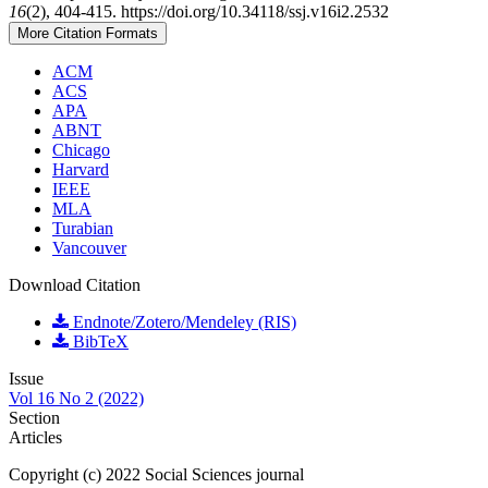
16
(2), 404-415. https://doi.org/10.34118/ssj.v16i2.2532
More Citation Formats
ACM
ACS
APA
ABNT
Chicago
Harvard
IEEE
MLA
Turabian
Vancouver
Download Citation
Endnote/Zotero/Mendeley (RIS)
BibTeX
Issue
Vol 16 No 2 (2022)
Section
Articles
Copyright (c) 2022 Social Sciences journal