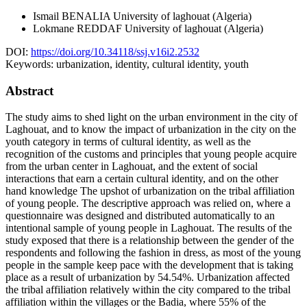
Ismail BENALIA
University of laghouat (Algeria)
Lokmane REDDAF
University of laghouat (Algeria)
DOI:
https://doi.org/10.34118/ssj.v16i2.2532
Keywords:
urbanization, identity, cultural identity, youth
Abstract
The study aims to shed light on the urban environment in the city of
Laghouat, and to know the impact of urbanization in the city on the
youth category in terms of cultural identity, as well as the
recognition of the customs and principles ​​that young people acquire
from the urban center in Laghouat, and the extent of social
interactions that earn a certain cultural identity, and on the other
hand knowledge The upshot of urbanization on the tribal affiliation
of young people. The descriptive approach was relied on, where a
questionnaire was designed and distributed automatically to an
intentional sample of young people in Laghouat. The results of the
study exposed that there is a relationship between the gender of the
respondents and following the fashion in dress, as most of the young
people in the sample keep pace with the development that is taking
place as a result of urbanization by 54.54%. Urbanization affected
the tribal affiliation relatively within the city compared to the tribal
affiliation within the villages or the Badia, where 55% of the