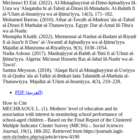
Mechrawi El Eid. (2022). Al-Mutaghayyirat al-Dimo-Iqtisadiyya lil-
Usra wa 'Alaqatuha bi al-Tahsil al-Dirasi lil-Mutadaris. Al-Bahith fi
al-'Ulum al-Insaniyya wa al-Ijtima'iyya, 14(3), 171–182.
Mohamed Barrou. (2010). Athar al-Tawjih al-Madrasi 'ala al-Tahsil
al-Dirasi fi Marhalat al-Thanawiyya. Egypt: Dar al-Amal lil-Tiba'a
wa al-Nashr.
Mustapha Khaldi. (2022). Mumarasat al-Nashat al-Badani al-Riyadi
fi al-Jaza'ir fi Daw' al-'Awamil al-Iqtisadiyya wa al-Ijtima'iyya.
Majallat al-Manzuma al-Riyadiyya, 9(3), 1038–1054.
Nadia Ashour. (2017). Manhajiyyat al-Bahth al-'Ilmi fi al-'Ulum al-
Ijtima'iyya. Algeria: Mu'assat Hussein Ras al-Jabal lil-Nashr wa al-
Tawzi'.
Samira Meysson. (2018). 'Alaqat Ba'd al-Mutaghayyirat al-Usriyya
bi al-Qudra 'ala al-Tafkir al-Ibtikari lada Talamidh al-Marhala al-
Thanawiyya. Majallat al-'Ulum al-Insaniyya, 4(3), 210–228.
PDF (العربية)
How to Cite
MECHRAOUI, L. (1). Mothers’ level of education and its
association with interest in monitoring school performance of
school-aged children - Based on the Final Report of the Clustered
Multiple Indicator Cluster Survey (MICS6) -.
Social Sciences
Journal
,
19
(1), 188-202. Retrieved from https://journals.lagh-
univ.dz/index.php/ssj/article/view/4190