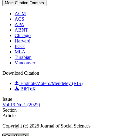
More Citation Formats
ACM
ACS
APA
ABNT
Chicago
Harvard
IEEE
MLA
Turabian
Vancouver
Download Citation
Endnote/Zotero/Mendeley (RIS)
BibTeX
Issue
Vol 19 No 1 (2025)
Section
Articles
Copyright (c) 2025 Journal of Social Sciences