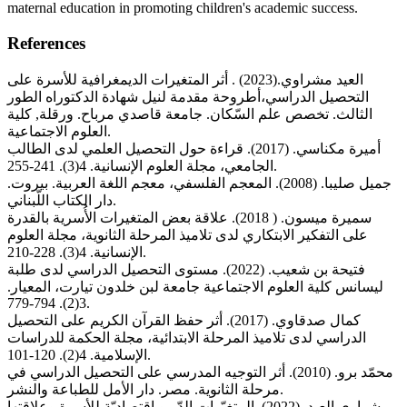
maternal education in promoting children's academic success.
References
العيد مشراوي.(2023) . أثر المتغيرات الديمغرافية للأسرة على
التحصيل الدراسي،أطروحة مقدمة لنيل شهادة الدكتوراه الطور
الثالث. تخصص علم السّكان. جامعة قاصدي مرباح. ورقلة, كلية
العلوم الاجتماعية.
أميرة مكناسي. (2017). قراءة حول التحصيل العلمي لدى الطالب
الجامعي، مجلة العلوم الإنسانية. 4(3). 241-255.
جميل صليبا. (2008). المعجم الفلسفي، معجم اللغة العربية. بيروت.
دار الكتاب اللّبناني.
سميرة ميسون. ( 2018). علاقة بعض المتغيرات الأُسرية بالقدرة
على التفكير الابتكاري لدى تلاميذ المرحلة الثانوية، مجلة العلوم
الإنسانية. 4(3). 228-210.
فتيحة بن شعيب. (2022). مستوى التحصيل الدراسي لدى طلبة
ليسانس كلية العلوم الاجتماعية جامعة لبن خلدون تيارت، المعيار.
3(2). 794-779.
كمال صدقاوي. (2017). أثر حفظ القرآن الكريم على التحصيل
الدراسي لدى تلاميذ المرحلة الابتدائية، مجلة الحكمة للدراسات
الإسلامية. 4(2). 120-101.
محمّد برو. (2010). أثر التوجيه المدرسي على التحصيل الدراسي في
مرحلة الثانوية. مصر. دار الأمل للطباعة والنشر.
مشراوي العيد. (2022). المتغيّرات الدّيمو اقتصاديّة للأسرة وعلاقتها