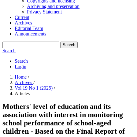
Copyrights and licensing
Archiving and preservation
Privacy Statement
Current
Archives
Editorial Team
Announcements
Search
Search
Search
Login
Home
/
Archives
/
Vol 19 No 1 (2025)
/
Articles
Mothers' level of education and its
association with interest in monitoring
school performance of school-aged
children - Based on the Final Report of