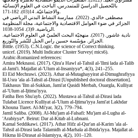
بالتّحصيل الدراسيّ للمتمدرس، الباحث في العلوم الإنسانيّة
والاجتماعيّة. 14(03). 182-171.
مصطفى خالدي. (2022). ممارسة النشاط البدني الرياضي في
الجزائر في ضوء العوامل الاقتصادية والاجتماعية، مجلة المنظومة
الرياضية. 9(3). 1054-1038.
نادية عاشور. (2017). منهجيّة البحث العلميّ في العلوم الاجتماعية.
الجزائر. مؤسّسة حسين راس الجبل للنّشر والتّوزيع.
Bittle. (1953). C.N.Logic. the science of Correct thinking.
unicef. (2019). Multi Indicator Cluster Survey( mics6).
Arabic-Romanized references:
Amira Meknassi. (2017). Qira'a Hawl al-Tahsil al-'Ilmi lada al-Talib
al-Jami'i. Majallat al-'Ulum al-Insaniyya*, 4(3), 241–255.
El Eid Mechrawi. (2023). Athar al-Mutaghayyirat al-Dimughrafiyya
lil-Usra 'ala al-Tahsil al-Dirasi [Unpublished doctoral dissertation].
Takhasus 'Ilm al-Sukkan, Jami'at Qasidi Merbah, Ouargla, Kulliyat
al-'Ulum al-Ijtima'iyya.
Fatiha Ben Shu'ayb. (2022). Mustawa al-Tahsil al-Dirasi lada
Tulabat Licence Kulliyat al-'Ulum al-Ijtima'iyya Jami'at Lakhdar
Khouna Tiaret. Al-Mi'yar, 3(2), 779–794.
Jamil Saliba. (2008). Al-Mu'jam al-Falsafi: Mu'jam al-Lugha al-
'Arabiyya*. Beirut: Dar al-Kitab al-Lubnani.
Kamal Seddikawi. (2017). Athar Hifz al-Qur'an al-Karim 'ala al-
Tahsil al-Dirasi lada Talamidh al-Marhala al-Ibtida'iyya. Majallat al-
Hikma lil-Dirasat al-Islamiyya, 4(2), 101–120.