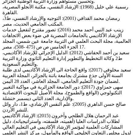
وتحسين مستواهم وزارة التربية الوطنية الجزائر.
رسمية علي خليل (1968): الإرشاد النفسي، مكتبة الأنجلو المصرية،
القاهرة.
رمضان محمد القذافي (2001): التوجيه والإرشاد النفسي، ط3،
المكتب الجامعي الحديث، مصر.
زينب عبد النبي أحمد محمد (2016): تصور مقترح لتفعيل خدمات
الإرشاد الأكاديمي بالجامعات المصرية في ضوء بعض الاتجاهات
العالمية، مجلة البحث العلمي في التربية جامعة عين شمس، المجلد
17 الجزء الخامس ص ص (475 -508)، مصر.
سعيد بن أحمد الحفاشي (2012): الدليل الإجرائي للإرشاد الأكاديمي،
ط2 وكالة التخطيط والتطوير إدارة التعليم الثانوي وزارة التربية
والتعليم السعودية.
سعيد مخلوفي (2017): واقع الحاجة الى الإرشاد الأكاديمي لدى طلبة
السنة الأولى جذع مشترك بجامعة باتنة بالجزائر، المجلة العربية
لضمان جودة التعليم الجامعي، المجلد العاشر، العدد 28 اليمن.
سهى حمزاوي (2017): دور الجامعة الجزائرية في مواكبة التغيير
التكنولوجي (الواقع والطموح)، مجلة الأصيل للبحوث الاقتصادية
والإدارية، العدد الثاني ديسمبر خنشلة.
صالح حسن الداهري (2005): علم النفس الإرشادي، ط1، دار وائل
للنشر الأردن.
عبد الرحمان هلال الطلحي وآخرون (2015): الإرشاد الأكاديمي
لطلاب الدراسات العليا (أهميته، فلسفته، واستراتيجياته)، دليل
المشاركات العلمية لمؤتمر الإرشاد الأكاديمي في التعليم العالي
لدول مجلس التعاون الخليجي الواقع والمأمول، مركز النشر العلمي