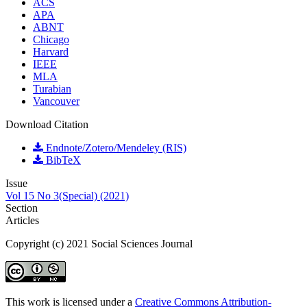
ACS
APA
ABNT
Chicago
Harvard
IEEE
MLA
Turabian
Vancouver
Download Citation
Endnote/Zotero/Mendeley (RIS)
BibTeX
Issue
Vol 15 No 3(Special) (2021)
Section
Articles
Copyright (c) 2021 Social Sciences Journal
This work is licensed under a
Creative Commons Attribution-