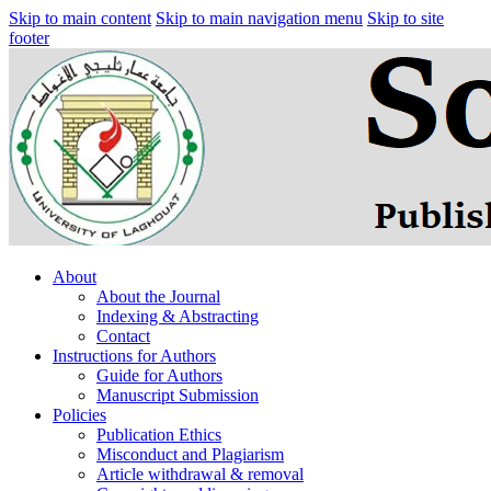
Skip to main content
Skip to main navigation menu
Skip to site
footer
About
About the Journal
Indexing & Abstracting
Contact
Instructions for Authors
Guide for Authors
Manuscript Submission
Policies
Publication Ethics
Misconduct and Plagiarism
Article withdrawal & removal