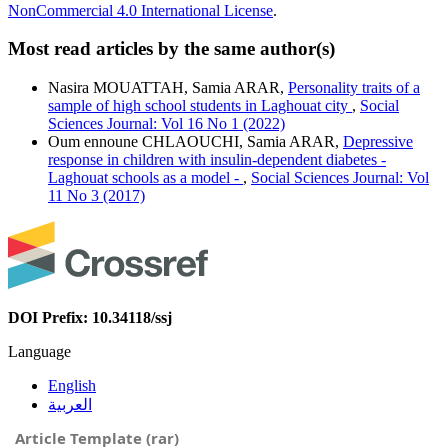
NonCommercial 4.0 International License
.
Most read articles by the same author(s)
Nasira MOUATTAH, Samia ARAR,
Personality traits of a
sample of high school students in Laghouat city
,
Social
Sciences Journal: Vol 16 No 1 (2022)
Oum ennoune CHLAOUCHI, Samia ARAR,
Depressive
response in children with insulin-dependent diabetes -
Laghouat schools as a model -
,
Social Sciences Journal: Vol
11 No 3 (2017)
DOI Prefix: 10.34118/ssj
Language
English
العربية
Article Template (rar)