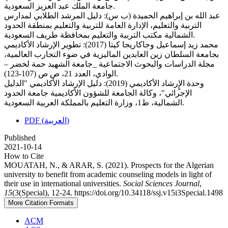
جامعة الملك عبد العزيز السعودية.
عبد الله بن إبراهيم الحميدة (ب س): دليل المرشد الطلابي لمدارس
التربية والتعليم، الإدارة العامة للتربية والتعليم بمنطقة الحدود
الشمالية مكتب التربية والتعليم بمحافظة طريف السعودية.
محمد زيد إسماعيل وجاكاريجا كيتا (2017): تطوير الإرشاد الأكاديمي
بجامعة السلطان زين العابدين الماليزية في ضوء التجارب العالمية،
مجلة الدراسات والبحوث الاجتماعية _جامعة الشهيد حمة لخضر –
الوادي، العدد 21، ص ص (107-123).
وحدة الإٍرشاد الأكاديمي (2019): دليل الإرشاد الأكاديمي "الدليل
الإجرائي"، وكالة الجامعة للشؤون الأكاديمية جامعة الحدود
الشمالية، ط1، وزارة التعليم بالمملكة العربية السعودية.
PDF (العربية)
Published
2021-10-14
How to Cite
MOUATAH, N., & ARAR, S. (2021). Prospects for the Algerian
university to benefit from academic counseling models in light of
their use in international universities.
Social Sciences Journal
,
15
(3(Special), 12-24. https://doi.org/10.34118/ssj.v15i3Special.1498
More Citation Formats
ACM