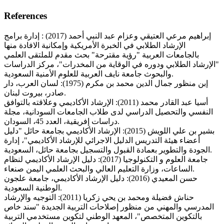
References
إبراهيم مرعي العتيقي وعزام عبد النبي أحمد (2017) : إدارة برامج
الإرشاد الطلابي في الخبرة الأمريكية وإمكانية الافادة منها
بالجامعات العربية "رؤية مقترحة" بحث مقدم للملتقى العلمي
"الإرشاد الطلابي ودوره في الوقاية من المخدرات"، مركز الدراسات
والبحوث جامعة نايف العربية للعلوم الأمنية السعودية.
إبن منظور جمال الدين محمد بن مكرم (1975): لسان العرب، دار
صادر، بيروت لبنان.
أسيا عبد القادر محمد (2011): الإرشاد الأكاديمي وعلاقته بالتوافق
النفسي والتحصيل الدراسي لدى طلاب الجامعات السودانية، مجلة
دراسات إفريقية، العدد 45، السودان.
بشير بن علي اللويش (2015): الإرشاد الأكاديمي بجامعة حائل "دليل
أعضاء هيئة التدريس الدليل الاجرائي للإرشاد الأكاديمي"، إدارة
الجودة والتطوير بعمادة القبول والتسجيل بجامعة حائل، السعودية.
جامعة العلوم و التكنولوجيا (2017): دليل الإرشاد الأكاديمي لنظام
الساعات، وزارة التعليم العالي والبحث العلمي اليمن صنعاء.
حسن المعيدي (2016): دليل الإرشاد الأكاديمي، جامعة علجون
الوطنية السعودية.
حناش فضيلة ومحمد بن يحي زكريا (2011): التوجيه والإرشاد
المدرسي والمهني من منظور إصلاحات التربية الجديدة "سند خاص
بالتكوين المتخصص"، المعهد الوطني لتكوين مستخدمي التربية