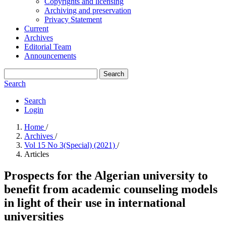
Copyrights and licensing
Archiving and preservation
Privacy Statement
Current
Archives
Editorial Team
Announcements
Search
Search
Search
Login
Home
/
Archives
/
Vol 15 No 3(Special) (2021)
/
Articles
Prospects for the Algerian university to
benefit from academic counseling models
in light of their use in international
universities