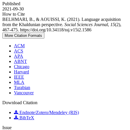
Published
2021-09-30
How to Cite
BELHMARI, B., & AOUISSI, K. (2021). Language acquisition
from the Khaldunian perspective.
Social Sciences Journal
,
15
(2),
467-475. https://doi.org/10.34118/ssj.v15i2.1586
More Citation Formats
ACM
ACS
APA
ABNT
Chicago
Harvard
IEEE
MLA
Turabian
Vancouver
Download Citation
Endnote/Zotero/Mendeley (RIS)
BibTeX
Issue