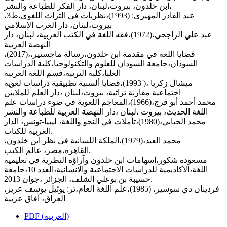
ابن خلدون، بيروت،لبنان، دار الفكر للطباعة والنشر،
عبد القادر المهيري: (1993)،نظريات في التراث اللغوي،ط3،
بيروت،لبنان، دار الغرب الإسلامي
عبد علي الراجحي،(1972)،فقه اللغة في الكتب العربية، لبنان، دار
النهضة العربية
،(2017)،قضايا اللغة في مقدمة ابن خلدون،رسالة ماجستير،
السودان،جامعة السودان للعلوم والتكنولوجيا،كلية الدراسات
العليا،كلية التربية،قسم اللغة العربية
ميشال زكريا ،( 1993)،قضايا ألسنية تطبيقية دراسات لغوية
اجتماعية مقارنة تراثية، بيروت،لبنان ،دار العلم للملايين
محمد أحمد أبو فرج،(1966)،المعاجم اللغوية في ضوء دراسات علم
اللغة الحديث، بيروت ،لبنان ،دار النهضة العربية للطباعة والنشر
محمد الحبابي،(1980)،تأملات في النحو واللغة، ليبيا-تونس، الدار
العربية للكتاب.
محمد العبد،(1979)،الملكة اللسانية في نظر ابن خلدون،
القاهرة،مصر، عالم الكتب.
مسعودة شكور،إسهامات ابن خلدون وآراؤه النظرية في تعليمية
اللغة،الأكاديمية للدراسات الاجتماعية والانسانية،العدد 10،جامعة
حسيبة بن بوعلي الشلف، الجزائر ،جوان 2013.
فردينان دي سوسير، (1985)،علم اللغة العام،تر: يوئيل يوسف عزيز،
العراق، آفاق عربية
PDF (العربية)