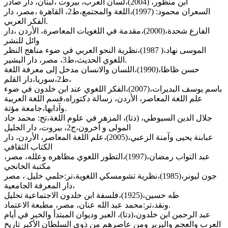
ابن منظور، (2004)،لسان العرب، بيروت ،لبنان، دار صادر
السعران محمود: (1997)،اللغة والمجتمع،ط2، القاهرة ،مصر، دار
الفكر العربي.
الفارع شحدة،(2000)،مقدمة في اللغويات المعاصرة، الأردن ،دار
وائل للنشر
الموسى نهاد،( 1987)،نظرية النحو العربي في ضوء مناهج النظر
اللغوي الحديث،ط3، مصر، دار البشير.
حسن ظاظا،(1990)،اللسان والانسان مدخل إلى معرفة اللغة
،ط2،سوريا،دار القلم
باسم يوسف البديرات،(2007)،الفكر اللغوي عند ابن خلدون في ضوء
علم اللغة المعاصر، الأردن، رسالة دكتوراه،قسم اللغة العربية
وآدابها،جامعة مؤتة.
جلال الدين السيوطي، (دتا)، المزهر في علوم اللغة،تح: محمد جاد
المولى و آخرون،ج2، بيروت، دار الجليل
عبابنة يحيى وآمنة الزعبي،(2005)،علم اللغة المعاصر، الأردن، دار
الكتاب الثقافي
عبد التواب رمضان،(1997)،التطور اللغوي مظاهره وعلله، مصر،
مكتبة الخانجي
جون ليونر،(1985)،نظرية تشومسكي اللغوية،تر:حلمي خليل ، مصر
،دار المعرفة الجامعية
طه حسين،(1925)،فلسفة ابن خلدون الاجتماعية تحليل
ونقد،تر:محمد عبد الله عنان، مصر، مطبعة الاعتماد.
عبد الرحمن ابن خلدون،(دتا)، العبر وديوان المبتدأ والخبر في أيام
العرب والعجم والبربر ومن عاصرهم من ذوي السلطان الأكبر تاريخ