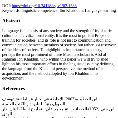
DOI:
https://doi.org/10.34118/ssj.v15i2.1586
Keywords:
linguistic competence, Ibn Khaldoun, Language learning
Abstract
Language is the basis of any society and the strength of its historical,
cultural and civilizational entity. It is the most important Props of
training for societies, and its role is not just to communication and
communication between members of society, but rather is a reservoir
of the ideas of society. To highlight its importance in society,
perhaps the most prominent of these Muslim scholars is Abd al-
Rahman Ibn Khaldun, who within this paper we will try to shed
light on his most important efforts in the linguistic issue by defining
the language from the Khalduni perspective, the method of its
acquisition, and the method adopted by Ibn Khaldun in its
development.
References
ابن الخطيب،(2003)،الإحاطة في أخبار غرناطة،تح :يوسف
الطويل،مج3، لبنان، دار الكتب العلمية.
ابن جني،(1952)،الخصائص ،تح محمد علي النجار،ج1، ط2، لبنان، دار
الهدى