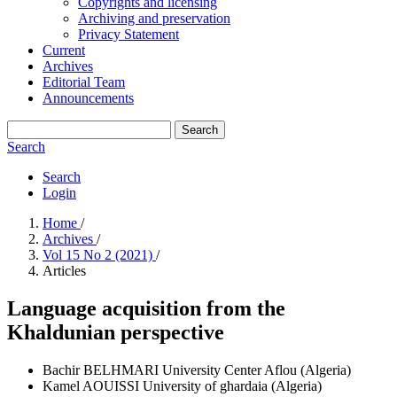
Copyrights and licensing
Archiving and preservation
Privacy Statement
Current
Archives
Editorial Team
Announcements
Search
Search
Search
Login
Home
/
Archives
/
Vol 15 No 2 (2021)
/
Articles
Language acquisition from the
Khaldunian perspective
Bachir BELHMARI
University Center Aflou (Algeria)
Kamel AOUISSI
University of ghardaia (Algeria)