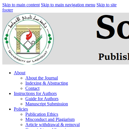
Skip to main content
Skip to main navigation menu
Skip to site
footer
About
About the Journal
Indexing & Abstracting
Contact
Instructions for Authors
Guide for Authors
Manuscript Submission
Policies
Publication Ethics
Misconduct and Plagiarism
Article withdrawal & removal