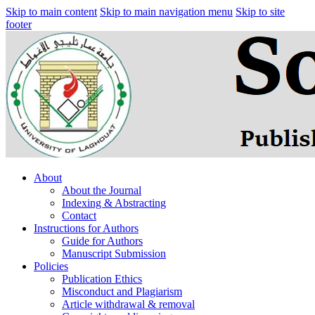
Skip to main content
Skip to main navigation menu
Skip to site
footer
About
About the Journal
Indexing & Abstracting
Contact
Instructions for Authors
Guide for Authors
Manuscript Submission
Policies
Publication Ethics
Misconduct and Plagiarism
Article withdrawal & removal