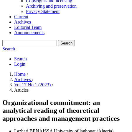
Copyrights and licensing
Archiving and preservation
Privacy Statement
Current
Archives
Editorial Team
Announcements
Search
Search
Search
Login
Home
/
Archives
/
Vol 17 No 1 (2023)
/
Articles
Organizational commitment: an
analytical reading of theoretical
approaches and management practices
Lazhari BENAISSA
University of laghouat (Algeria)