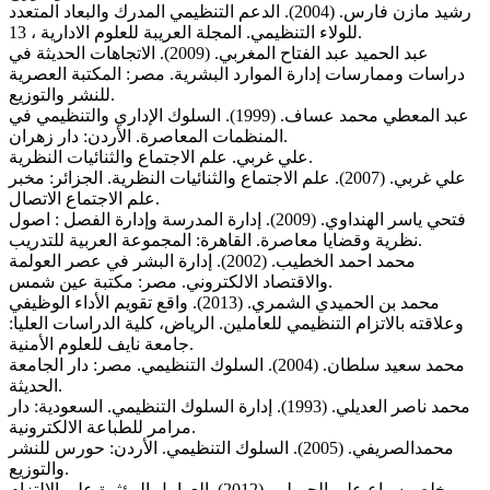
رشيد مازن فارس. (2004). الدعم التنظيمي المدرك والبعاد المتعدد
للولاء التنظيمي. المجلة العريبة للعلوم الادارية ، 13.
عبد الحميد عبد الفتاح المغربي. (2009). الاتجاهات الحديثة في
دراسات وممارسات إدارة الموارد البشرية. مصر: المكتبة العصرية
للنشر والتوزيع.
عبد المعطي محمد عساف. (1999). السلوك الإداري والتنظيمي في
المنظمات المعاصرة. الأردن: دار زهران.
علي غربي. علم الاجتماع والثنائيات النظرية.
علي غربي. (2007). علم الاجتماع والثنائيات النظرية. الجزائر: مخبر
علم الاجتماع الاتصال.
فتحي ياسر الهنداوي. (2009). إدارة المدرسة وإدارة الفصل : اصول
نظرية وقضايا معاصرة. القاهرة: المجموعة العربية للتدريب.
محمد احمد الخطيب. (2002). إدارة البشر في عصر العولمة
والاقتصاد الالكتروني. مصر: مكتبة عين شمس.
محمد بن الحميدي الشمري. (2013). واقع تقويم الأداء الوظيفي
وعلاقته بالاتزام التنظيمي للعاملين. الرياض، كلية الدراسات العليا:
جامعة نايف للعلوم الأمنية.
محمد سعيد سلطان. (2004). السلوك التنظيمي. مصر: دار الجامعة
الحديثة.
محمد ناصر العديلي. (1993). إدارة السلوك التنظيمي. السعودية: دار
مرامر للطباعة الالكترونية.
محمدالصريفي. (2005). السلوك التنظيمي. الأردن: حورس للنشر
والتوزيع.
مخلص سياع على الجميلي. (2012). العوامل المؤثرة على الالتزام