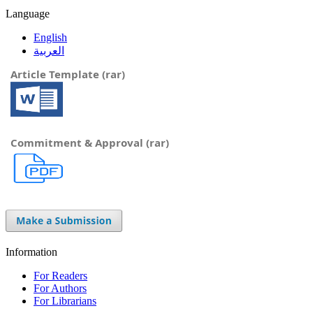
Language
English
العربية
Article Template (rar)
Commitment & Approval (rar)
Information
For Readers
For Authors
For Librarians