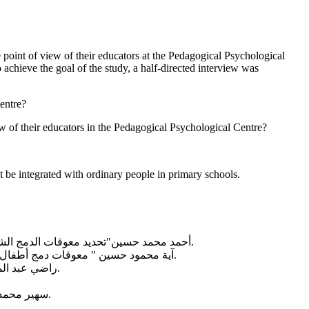
e point of view of their educators at the Pedagogical Psychological
achieve the goal of the study, a half-directed interview was
Centre?
w of their educators in the Pedagogical Psychological Centre?
ot be integrated with ordinary people in primary schools.
أحمد محمد حسين"تحديد معوقات الدمج الشامل لأطفال التوحد بمدارس التعليم العام من وجهة نظر المعلمين"، المجلد 10 ،العدد 21 ،نوفمبر 2021جامعة حلوان، مصر. الصفحة 243_272.
آية محمود حسين " معوقات دمج أطفال اضطراب طيف التوحد بمدارس التعليم العام كما يدركها عينة من فريق الدمج" رسالة ماجستير غير منشورة، جامعة بني سويف، جوان 2020.
راضي عبد المجيد طه(2014): الدمج التربوي ومشكلات تعليم الأطفال المعاقين سمعيا في مدارس التعليم العام، الطبعة الأولى، دار الفطر العربي، القاهرة.
سهير محمد سلامة شاش(2002): التربية الخاصة للمعاقين عقلياً بين العزل والدمج، مكتبة زهراء الشرق، الطبعة الاولى، القاهرة_جمهوريةة مصر العربية.