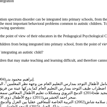
ntegration
utism spectrum disorder can be integrated into primary schools, from th
the most important behavioral problems common to autistic children. To 
lowing questions:
 the point of view of their educators in the Pedagogical Psychological 
ldren from being integrated into primary school, from the point of vie
integrating an autistic child?
ildren that may make teaching and learning difficult, and therefore cann
إبراهيم محمود بدر(2004): الطفل التوحدي تشخيصه وعلاجه، مكتبة الأنجلو المصرية، القاهرة.
سحر أحمد الخشرمي(2011): دمج الأطفال ذوى الاحتياجات الخاصة في المدارس العادية، الطبعة الأولى، دار القلم، مصر.
سوسن شاكر الجبلي(2015): التوحد الطفولي _أسبابه_ خصائصه_ علاجه، دار أرسلان للطباعة والنشر، دمشق_ سوريا.