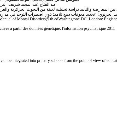
عبد الفتاح عبد المجيد شريف: التربية الخاصة وبرامجها العلاجية، الطبعة الأولى، دار إنجلو المصرية، مصر.
التأييد دراسة تحليلية لعينة من البحوث الجزائرية والعربية والاجنبية"، مجلة النص، 
al Manuel of Montal Disorders(5 th edWashingtone DC. London: Englan
tives a partir des données génétique, l'information psychiatrique 201
n be integrated into primary schools from the point of view of educat