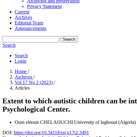
Archiving and preservation
Privacy Statement
Current
Archives
Editorial Team
Announcements
Search
Search
Search
Login
Home
/
Archives
/
Vol 17 No 2 (2023)
/
Articles
Extent to which autistic children can be in
Psychological Center.
Oum elnoun CHELAOUCHI
University of laghouat (Algeria)
DOI:
https://doi.org/10.34118/ssj.v17i2.3491