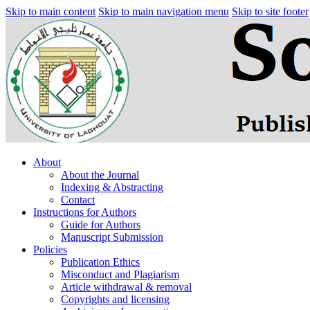
Skip to main content
Skip to main navigation menu
Skip to site footer
About
About the Journal
Indexing & Abstracting
Contact
Instructions for Authors
Guide for Authors
Manuscript Submission
Policies
Publication Ethics
Misconduct and Plagiarism
Article withdrawal & removal
Copyrights and licensing