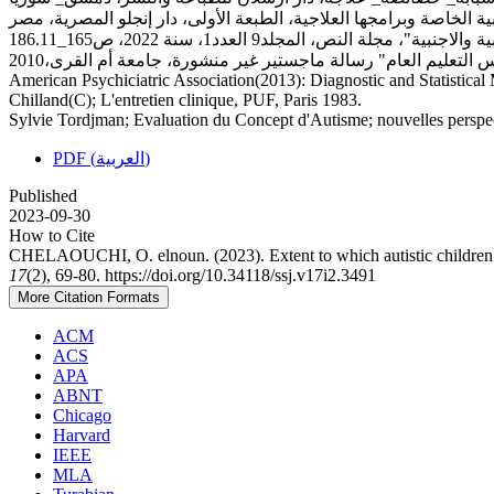
المجلد9 العدد1، سنة 2022، ص165_186.11
American Psychiciatric Association(2013): Diagnostic and Statistic
Chilland(C); L'entretien clinique, PUF, Paris 1983.
Sylvie Tordjman; Evaluation du Concept d'Autisme; nouvelles perspec
PDF (العربية)
Published
2023-09-30
How to Cite
CHELAOUCHI, O. elnoun. (2023). Extent to which autistic children ca
17
(2), 69-80. https://doi.org/10.34118/ssj.v17i2.3491
More Citation Formats
ACM
ACS
APA
ABNT
Chicago
Harvard
IEEE
MLA