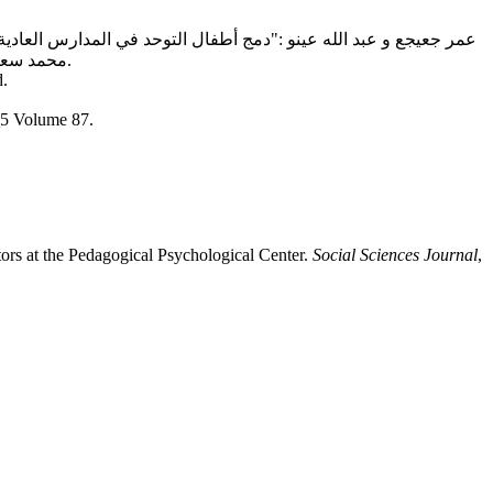
عمر جعيجع و عبد الله عينو :"دمج أطفال التوحد في المدارس العادية بين المعارضة و
محمد سعيد الخزنوي: "تحديد معوقات دمج تلاميذ ذوي اضطراب التوحد في مدارس التعليم العام" رسالة ماجستير غير منشورة، جامعة أم القرى،2010.
d.
1_5 Volume 87.
ors at the Pedagogical Psychological Center.
Social Sciences Journal
,