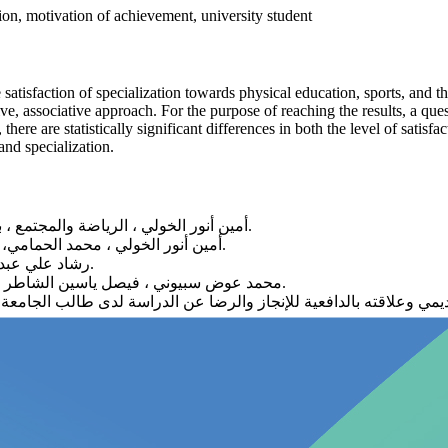
tion, motivation of achievement, university student
 satisfaction of specialization towards physical education, sports, and 
ive, associative approach. For the purpose of reaching the results, a que
here are statistically significant differences in both the level of satis
and specialization.
• أمين أنور الخولي ، الرياضة والمجتمع ، بدون طبعة ، المجلس الوطني الثقافي للأدب والفنون، الكويت، 1996.
• أمين أنور الخولي ، محمد الحمامي، أسس بناء برامج التربيـة البدنيـة، دار الفكـر العربـي، القاهـرة ،1990.
• رشاد علي عبد لعزيز موسى ، ، مهارات النجاح ، دار النهضة العربية، القاهرة ، 1994.
• محمد عوض سبيوني ، فيصل ياسين الشاطر ، نظريات وطرق التربية البدنية ، المطبوعات الجامعية الجزائر، 1992.