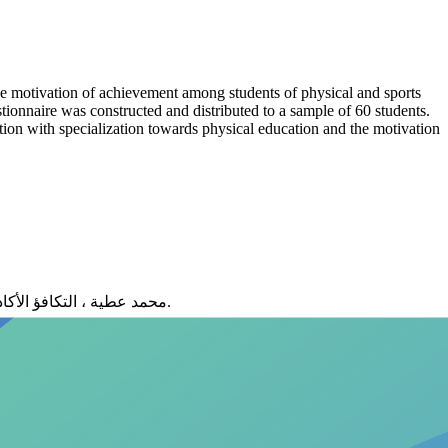
the motivation of achievement among students of physical and sports
stionnaire was constructed and distributed to a sample of 60 students.
faction with specialization towards physical education and the motivation
• محمد عطية ، التكافؤ الأكاديمي وعلاقته بالدافعية للإنجاز والرضا عن الدراسة لدى طالب الجامعة ، قسم الصحة النفسية ، كلية التربية ، جامعة الزقازيق ، مصر، 2008.