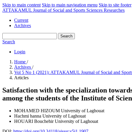
Skip to main content
Skip to main navigation menu
Skip to site footer
ATTAKAMUL Journal of Social and Sports Sciences Researches
Current
Archives
Search
Search
Login
Home
/
Archives
/
Vol 5 No 1 (2021): ATTAKAMUL Journal of Social and Sport
Articles
Satisfaction with the specialization toward
among the students of the Institute of Scie
MOHAMED HIZOUM
University of Laghouat
Hachmi hanna
University of Laghouat
HOUARI Bouchehir
University of Laghouat
DOI:
https://doi.org/10.34118/ajsssr.v5i1.1907