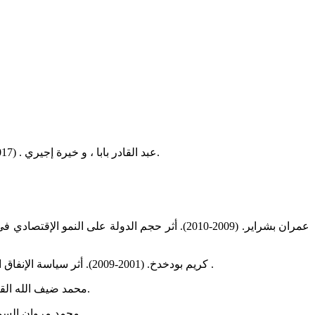
عبد القادر بابا ، و خيرة إجيري . (2017). دراسة قياسية لأثر السياسة النقدية على النمو الإقتصادي في الجزائر خلال الفترة 1970-2014. مجلة المالية والاسواق، 4، الصفحات 30-56.
عمران بشراير. (2009-2010). أثر حجم الدولة على 
كريم بودخدخ. (2001-2009). أثر سياسة الإنفاق العام على النمو الإقتصادي دراسة حالة الجزائر 2001-2009 (مذكرة ماجستير). كلية العلوم الاقتصادية والتجارية وعلوم التسيير، جامعة الجزائر .
محمد ضيف الله القطابري. (2011). دور السياسة النقدية في الاستقرار والتنمية الإقتصادية (نظرية -تحليلية -قياسية ) (الإصدار 1). الأردن: دار غيداء للنشر والتوزيع.
محمد مروان السمان، محمد ظافر محبك، و أحمد زهير شامية . (2015). مبادئ التحليل الاقتصادي الجزئي والكلي (الإصدار 6). الأردن: دار الثقافة للنشر والتوزيع.