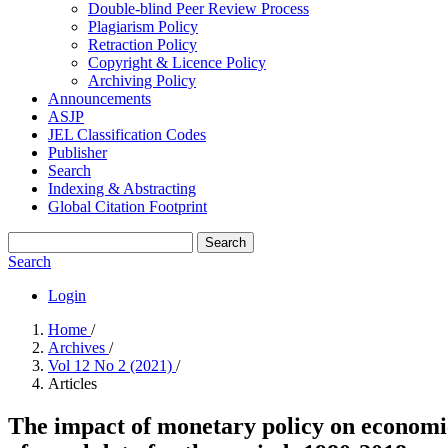
Double-blind Peer Review Process
Plagiarism Policy
Retraction Policy
Copyright & Licence Policy
Archiving Policy
Announcements
ASJP
JEL Classification Codes
Publisher
Search
Indexing & Abstracting
Global Citation Footprint
Search
Search
Login
Home
/
Archives
/
Vol 12 No 2 (2021)
/
Articles
The impact of monetary policy on economic 