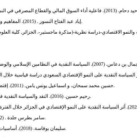
إياد عبد الفتاح النسور . (2015). المفاهيم والنظم الاقتصادية الحديثة (الإصدار 2). الاردن: دار صفاء للنشر والتوزيع.
حسين محمد سمحان، و اسماعيل يونس يامن. (2011). إقتصاديات النقود والمصارف (الإصدار 1). الاردن: دار صفاء للنشر والتوزيع.
رحيم حسين. (2016). النقد والسياسة النقدية في إطار الفكرين الاسلامي والغربي. الاردن: دار المناهج للنشر والتوزيع.
سامر بطرس جلدة . (2012). النقود والبنوك (الإصدار 1). الأردن: دار البداية ناشرون وموزعون.
سليمان بوفاسة. (2018). أساسيات في الاقتصاد النقدي والمصرفي. الجزائر: ديوان المطبوعات الجامعية.