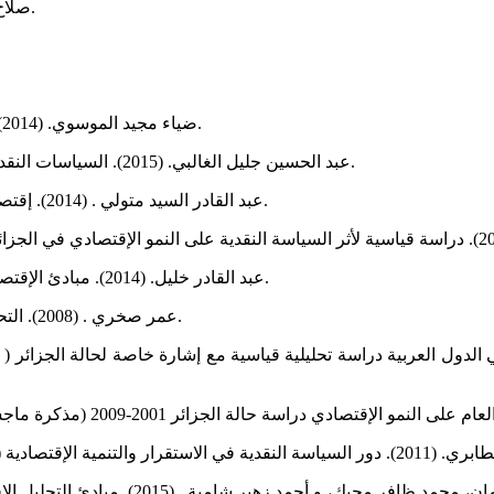
صلاح الدين نامق. (1965). نظريات النمو الاقتصادي . القاهرة : دار المعارف.
ضياء مجيد الموسوي. (2014). أسس علم الاقتصاد (الإصدار 2). الجزائر: ديوان المطبوعات الجامعية.
عبد الحسين جليل الغالبي. (2015). السياسات النقدية في البنوك المركزية (الإصدار 1). الاردن: دار المناهج للنشر والتوزيع.
عبد القادر السيد متولي . (2014). إقتصاديات النقود والبنوك (الإصدار 2). الأردن: دار الفكر ناشرون وموزعون.
عبد القادر خليل. (2014). مبادئ الإقتصاد النقدي والمصرفي (الإصدار 2). الجزائر: ديوان المطبوعات الجامعية.
عمر صخري . (2008). التحليل الإقتصادي الكلي (الإصدار 7). الجزائر: ديوان المطبوعات الجامعية.
النمو الإقتصادي في الدول العربية دراسة تحليلية قياسية مع إشارة خاصة لحالة ال