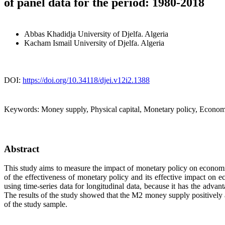
of panel data for the period: 1980-2018
Abbas Khadidja
University of Djelfa. Algeria
Kacham Ismail
University of Djelfa. Algeria
DOI:
https://doi.org/10.34118/djei.v12i2.1388
Keywords:
Money supply, Physical capital, Monetary policy, Econo
Abstract
This study aims to measure the impact of monetary policy on economi
of the effectiveness of monetary policy and its effective impact on 
using time-series data for longitudinal data, because it has the adva
The results of the study showed that the M2 money supply positively 
of the study sample.