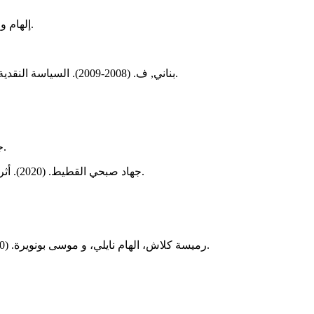
إلهام وحيد دحام. (2013). فاعلية أداء السوق المالي والقطاع المصرفي في النمو الاقتصادي (الإصدار 1). القاهرة: المركز القومي للإصدارات القانونية.
بناني, ف. (2008-2009). السياسة النقدية والنمو الاقتصادي-دراسة نظرية-(مذكرة ماجستير-. الجزائر, كلية العلوم الاقتصادية والتجارية وعلوم التسيير, بومرداس : جامعة أمحمد بوقرة.
جمال بن دعاس. (2007). السياسة النقدية في النظامين الإسلامي والوضعي -دراسة مقارنة - (الإصدار 1). الجزائر: دار الخلدونية للنشر والتوزيع.
جهاد صبحي القطيط. (2020). أثر السياسة النقدية على النمو الإقتصادي السعودي دراسة قياسية خلال الفترة (2001-2018). مجلة إقتصاديات شمال إفريقا، 16، الصفحات 1-20.
رميسة كلاش، الهام نايلي، و موسى بونويرة. (2020). أثر السياسة النقدية على النمو الإقتصادي في الجزائر خلال الفترة (1974-2018). مجلة الاقتصاد والتنوية البشرية، 11، الصفحات 273-288.