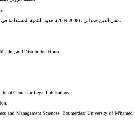
محمد مصطفى مدحت، و سهير عبد الظاهر أحمد. (1999). النماذج الرياضية للتخطيط والتنمية الاقتصادية . مصر : مكتبة ومطبعة الإشعاع الفنية .
محي الدين حمداني . (2008-2009). حدود التنمية المستدامة في الإستجابة لتحديات الحاضر والمستقبل(أطروحة دكتوراء ). الجزائر، كلية العلوم الاقتصادية والتجارية وعلوم التسيير ، الجزائر: جامعة الجزائر 3.
blishing and Distribution House.
tional Center for Legal Publications.
ion.
iness and Management Sciences, Boumerdes: University of M'hamed