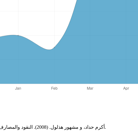
أكرم حداد، و مشهور هذلول. (2008). النقود والمصارف - مدخل تحليلي ونظري - (الإصدار 2). الاردن: دار وائل للنشر والتوزيع.