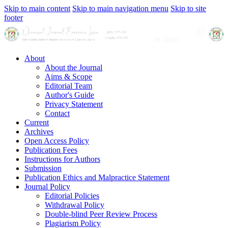
Skip to main content
Skip to main navigation menu
Skip to site
footer
About
About the Journal
Aims & Scope
Editorial Team
Author's Guide
Privacy Statement
Contact
Current
Archives
Open Access Policy
Publication Fees
Instructions for Authors
Submission
Publication Ethics and Malpractice Statement
Journal Policy
Editorial Policies
Withdrawal Policy
Double-blind Peer Review Process
Plagiarism Policy