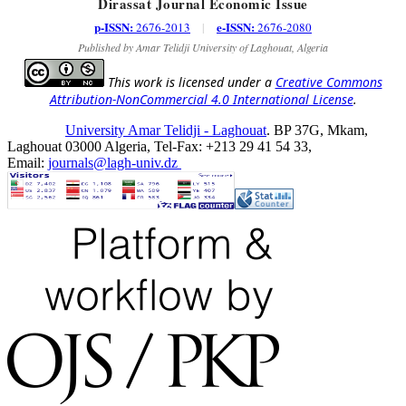
Dirassat Journal Economic Issue
p-ISSN:
e-ISSN:
2676-2013
|
2676-2080
Published by Amar Telidji University of Laghouat, Algeria
This work is licensed under a
Creative Commons
Attribution-NonCommercial 4.0 International License
.
University Amar Telidji - Laghouat
. BP 37G, Mkam,
Laghouat 03000 Algeria, Tel-Fax: +213 29 41 54 33,
Email:
journals@lagh-univ.dz