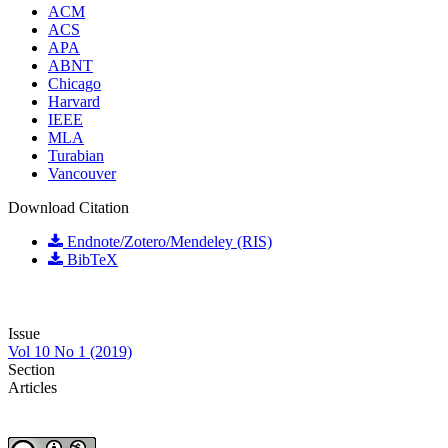
ACM
ACS
APA
ABNT
Chicago
Harvard
IEEE
MLA
Turabian
Vancouver
Download Citation
Endnote/Zotero/Mendeley (RIS)
BibTeX
Issue
Vol 10 No 1 (2019)
Section
Articles