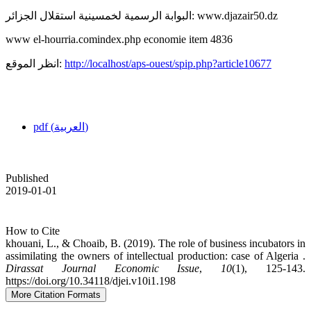
البوابة الرسمية لخمسينية استقلال الجزائر: www.djazair50.dz
www el-hourria.comindex.php economie item 4836
انظر الموقع:
http://localhost/aps-ouest/spip.php?article10677
pdf (العربية)
Published
2019-01-01
How to Cite
khouani, L., & Choaib, B. (2019). The role of business incubators in
assimilating the owners of intellectual production: case of Algeria .
Dirassat Journal Economic Issue
,
10
(1), 125-143.
https://doi.org/10.34118/djei.v10i1.198
More Citation Formats