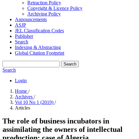
Retraction Policy
Copyright & Licence Policy
Archiving Policy
Announcements
ASJP
JEL Classification Codes
Publisher
Search
Indexing & Abstracting
Global Citation Footprint
Search
Search
Login
Home
/
Archives
/
Vol 10 No 1 (2019)
/
Articles
The role of business incubators in
assimilating the owners of intellectual
production: case of Algeria