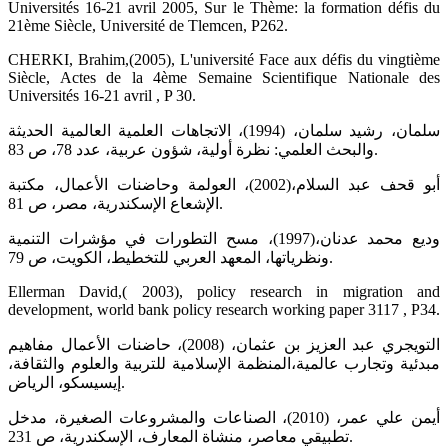
Universités 16-21 avril 2005, Sur le Thème: la formation défis du
21ème Siècle, Université de Tlemcen, P262.
CHERKI, Brahim,(2005), L'université Face aux défis du vingtième
Siècle, Actes de la 4ème Semaine Scientifique Nationale des
Universités 16-21 avril , P 30.
سلمان، رشيد سلمان، (1994)، الاتجاهات العلمية العالمية الحديثة
والبحث العلمي: نظرة أولية، شؤون عربية، عدد 78، ص 83.
أبو قحف عبد السلام،(2002)، العولمة وحاضنات الأعمال، مكتبة
الإشعاع الإسكندرية، مصر، ص 81.
وديع محمد عدنان،(1997)، مسح التطورات في مؤشرات التنمية
ونظرياتها، المعهد العربي للتخطيط، الكويت، ص 79.
Ellerman David,( 2003), policy research in migration and
development, world bank policy research working paper 3117 , P34.
التويجري عبد العزيز بن عثمان، (2008)، حاضنات الأعمال مفاهيم
مبدئية وتجارب عالمية،المنظمة الإسلامية للتربية والعلوم والثقافة،
إيسيسكو، الرياض.
أيمن علي عمر، (2010)، الصناعات والمشروعات الصغيرة، مدخل
تطبيقي معاصر، منشاة المعارف، الإسكندرية، ص 231.