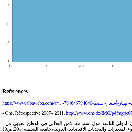
References
1
https://www.albawaba.com/ar/-النفط-794846794846
- Ons. Rétrospective 2007– 2011.
http://www.ons.dz/IMG/pdf/agric07
- عماري زهير القطاع الفلاحي في الجزائر بين الإمكانات المتاحة وإشكالات الاكتفاء الذاتي..أين الخلل؟! دراسة قياسية منذ سنة 1980 الملتقى الدولي التاسع حول استدامة الأمن الغذائي في الوطن العربي في