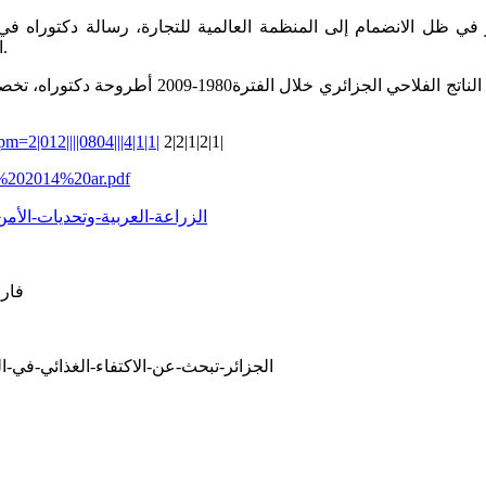
التسيير،فرع التحليل الاقتصادي، جامعة الجزائر 3، 2012،،ص ص 21-22.
2|012||||0804|||4|1|1|
2|2|1|2|1|
%202014%20ar.pdf
.net/knowledgegate/books/2010/8/22/الزراعة-العربية-وتحديات-الأمن-الغذائي
فارس
الجزائر-تبحث-عن-الاكتفاء-الغذائي-في-ا