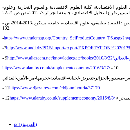
-غردي محمد، القطاع الزراعي الجزائري وإشكالية الدعم والاستثمار في ظل الانضمام إلى المنظمة العالمية للتجارة، رسالة دكتوراه في العلوم الاقتصادية، كلية العلوم الاقتصادية والعلوم التجارية وعلوم
- زهير عماري، تحليل اقتصادي قياسي لأهم العوامل المؤثرة على قيمة الناتج الفلاحي الجزائري خلال الفترة1980-2009 أطروحة دكتوراه، تخصص : اقتصاد تطبيقي، علوم اقتصادية، جامعة بسكرة،2013-2014،ص
132.
-
https://www.trademap.org/Country_SelProductCountry_TS.aspx?nvpm=
-7
http://www.andi.dz/PDF/import-export/EXPORTATION%202013
- 9
http://www.aljazeera
https://www.alaraby.co.uk/supplementeconomy/2016/3/27/
- 10
-مسدور-الجزائر-تتعرض-لخيانة-اقتصادية-تحرمها-من-الأمن-الغذائي
- 11
https://www.djazairess.com/eldjoumhouria/37170
- 12
https://www.alaraby.co.uk/supplementeconomy/2016/8/8/
لصحراء
pdf (العربية)