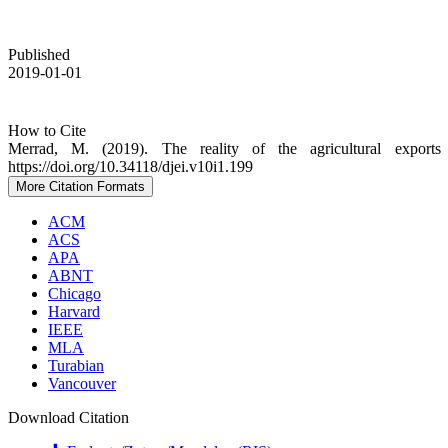
Published
2019-01-01
How to Cite
Merrad, M. (2019). The reality of the agricultural exports
https://doi.org/10.34118/djei.v10i1.199
More Citation Formats
ACM
ACS
APA
ABNT
Chicago
Harvard
IEEE
MLA
Turabian
Vancouver
Download Citation