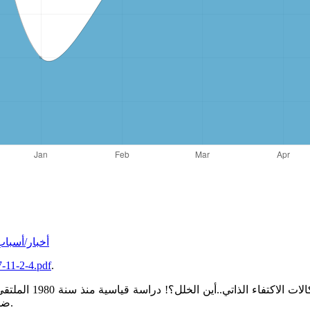
أخبار/أسباب-انهيار-أسعار-
-11-2-4.pdf
.
ضوء المتغيرات والتحديات الاقتصادية الدولية،جامعة الشلف،2014،ص10.