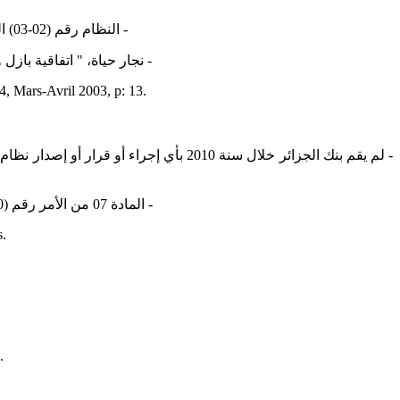
‏- النظام رقم (02-03) المؤرخ في 14 نوفمبر 2002، المتضمن المراقبة الداخلية للبنوك والمؤسسات المالية، الجريدة الرسمية، ‏العدد 84، الصادرة في 18 نوفمبر 2002.‏
‏- نجار حياة، " اتفاقية بازل وآ
, Mars-Avril 2003, p: 13.‎
‏- المادة 07 من الأمر رقم (10-04) المؤرخ في 26 أوت 2010، المتعلق بالنقد والقرض، المؤرخ في 26 أوت 2010، الجريدة ‏الرسمية، العدد 50، الصادرة في 01 سبتمبر 2010.‏
.‎
‎