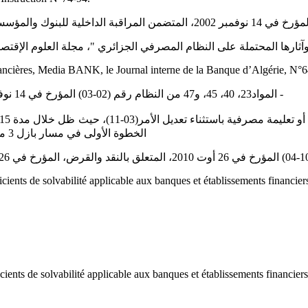
ثارها المحتملة على النظام المصرفي الجزائري "، مجلة العلوم الإقتصادية وعلوم التسي
ancières, Media BANK, le ‎Journal interne de la Banque d’Algérie, N°64
‏- المواد23، 40، 45، و47 من النظام رقم (02-03) المؤرخ في 14 نوفمبر 2002، المتعلق بالمراقبة الداخلية في البنوك ‏والمؤسسات المالية.‏
الخطوة الأولى في مسار بازل 3 من خلال ‏انطلاقة صحيحة تتماشى ومبادئ الحوكمة المصرفية السليمة.‏
ents de solvabilité ‎applicable aux banques et établissements financiers
nts de solvabilité ‎applicable aux banques et établissements financiers.