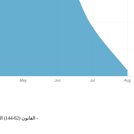
‏- القانون (62-144) المؤرخ في 13 ديسمبر 1962 المتضمن إنشاء البنك المركزي وتحديد قانونه الأساسي، الجريدة الرسمية، العدد ‏‏10، الصادرة في 28 ديسمبر 1962.‏