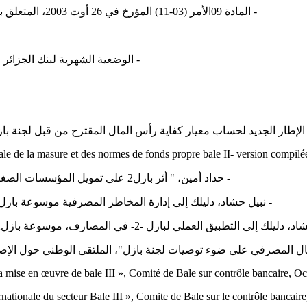
‏- المادة 09الأمر (03-11) المؤرخ في 26 أوت 2003، المتعلق بالنقد والقرض، الجريدة الرسمية، العدد 52، الصادرة في 27 ‏أوت 2003.‏
‏- الوضعية الشهرية لبنك الجزائر للفترة (2010-2014) من الرابط التشعبي للموقع الر
لإطار الجديد لحساب معيار كفاية رأس المال المقترح من قبل لجنة بازل للرقابة
le de la masure et des ‎normes de fonds propre bale II- version compilée 
‏- حداد أمين، " أثر بازل2 على تمويل المؤسسات الصغيرة والمتوسطة "، مجلة البنوك في فلسطين، العدد 23، 2004، ص: 06.‏
‏- نبيل حشاد، دليلك إلى إدارة المخاطر المصرفية موسوعة بازل2، اتحاد المصارف العربية، بيروت، الجزء الثاني، 2005، ص ص: ‏‏48-84.‏
التطبيق العملي لبازل -2- في المصارف، موسوعة بازل2، اتحاد المصارف العربية، بيروت، الجزء ‏الثالث، 2005، ص ص: 67-72.‏
المصرفي على ضوء توصيات لجنة بازل"، الملتقى الوطني حول الإصلاح المصرفي ف
la mise en œuvre de bale ‎III », Comité de Bale sur contrôle bancaire, Oc
nationale du secteur Bale ‎III », Comite de Bale sur le contrôle bancaire