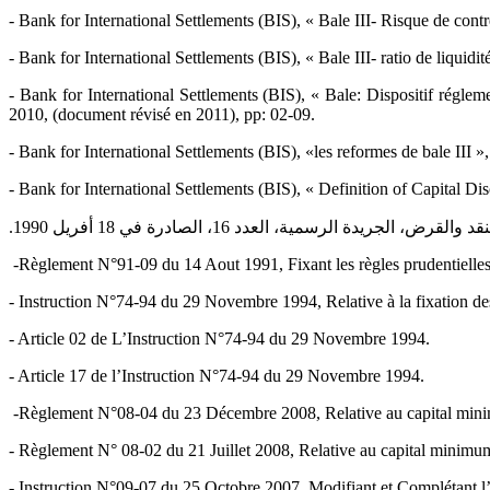
‎- Bank for International Settlements (BIS), « Bale III- Risque de con
‎- Bank for International Settlements (BIS), « Bale III- ratio de liquidit
‎- Bank for International Settlements (BIS), « Bale: Dispositif réglem
2010, (document révisé en 2011), pp: 02-09.‎
‎- Bank for International Settlements (BIS), «les reformes de bale III »,
‎- Bank for International Settlements (BIS), « Definition of Capital 
‏- ‏Règlement N°91-09 du 14 Aout 1991, Fixant les règles prudentielles
‎- Instruction N°74-94 du 29 Novembre 1994, Relative à la fixation des 
‎- Article 02 de L’Instruction N°74-94 du 29 Novembre 1994.‎
‎- Article 17 de l’Instruction N°74-94 du 29 Novembre 1994.‎
‏- ‏Règlement N°08-04 du 23 Décembre 2008, Relative au capital minim
‎- Règlement N° 08-02 du 21 Juillet 2008, Relative au capital minimum 
‎- Instruction N°09-07 du 25 Octobre 2007, Modifiant et Complétant l’