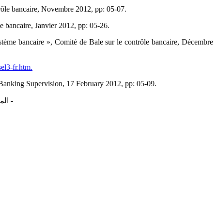
trôle bancaire, Novembre 2012, pp: 05-07.‎
ôle bancaire, Janvier 2012, pp: 05-26.‎
 système bancaire », Comité de Bale sur le ‎contrôle bancaire, Décembre
el3-fr.htm.‎
anking Supervision, 17 February 2012, pp: 05-‎‎09.‎
‏- المادتان 44 و92 من القانون (90-10) المؤرخ في 14 أفريل 90