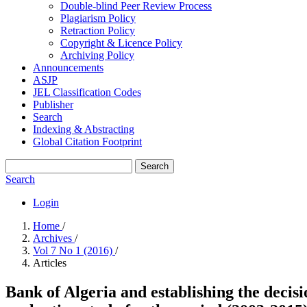
Double-blind Peer Review Process
Plagiarism Policy
Retraction Policy
Copyright & Licence Policy
Archiving Policy
Announcements
ASJP
JEL Classification Codes
Publisher
Search
Indexing & Abstracting
Global Citation Footprint
Search
Search
Login
Home
/
Archives
/
Vol 7 No 1 (2016)
/
Articles
Bank of Algeria and establishing the decisi