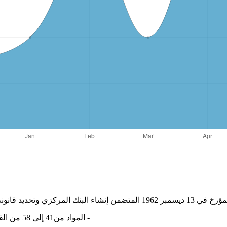
‏- المواد من41 إلى 58 من القانون (62-144) المتضمن إنشاء البنك المركزي وتحديد قانون الأساسي.‏