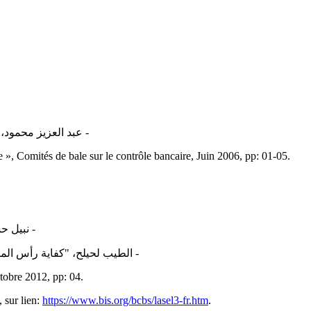
‏- عبد العزيز محمود، ا
», Comités de bale sur le contrôle bancaire, ‎Juin 2006, pp: 01-05.‎
‏- نبيل حشاد، دليلك إلى 
‏- الطيب لحيلح، "كفاية رأس المال 
tobre 2012, pp: 04.‎
, sur lien:
https://www.bis.org/bcbs/lasel3-fr.htm
. ‎