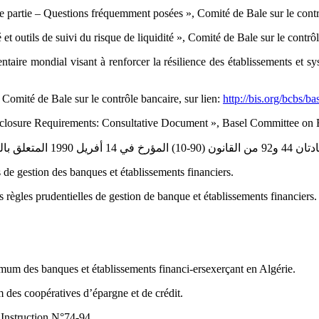
tre partie – Questions ‎fréquemment posées », Comité de Bale sur le con
é et outils de suivi du ‎risque de liquidité », Comité de Bale sur le contr
entaire mondial visant à ‎renforcer la résilience des établissements et
 Comité de Bale sur le ‎contrôle bancaire, sur lien:
http://bis.org/bcbs/bas
Disclosure Requirements: ‎Consultative Document », Basel Committee on B
19 المتعلق بالنقد والقرض، الجريدة الرسمية، العدد 16، ‏الصادرة في 18 أفريل 1990.‏
 de gestion des ‎banques et établissements financiers.‎
règles prudentielles de ‎gestion de banque et établissements financiers.‎
um des banques et ‎établissements financi-ersexerçant en Algérie.‎
des coopératives ‎d’épargne et de crédit.‎
Instruction N°74-94.‎