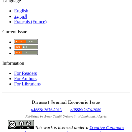
Language
English
العربية
Français (France)
Current Issue
Information
For Readers
For Authors
For Librarians
Dirassat Journal Economic Issue
p-ISSN:
e-ISSN:
2676-2013
|
2676-2080
Published by Amar Telidji University of Laghouat, Algeria
This work is licensed under a
Creative Commons