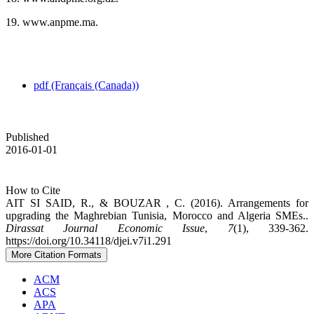
‎19.‎ www.anpme.ma.‎
pdf (Français (Canada))
Published
2016-01-01
How to Cite
AIT SI SAID, R., & BOUZAR , C. (2016). Arrangements for
upgrading the Maghrebian Tunisia, Morocco ‎and Algeria SMEs.‎.
Dirassat Journal Economic Issue
,
7
(1), 339-362.
https://doi.org/10.34118/djei.v7i1.291
More Citation Formats
ACM
ACS
APA