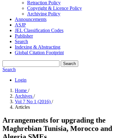
Retraction Policy
Copyright & Licence Policy
Archiving Policy
Announcements
ASJP
JEL Classification Codes
Publisher
Search
Indexing & Abstracting
Global Citation Footprint
Search
Search
Login
Home
/
Archives
/
Vol 7 No 1 (2016)
/
Articles
Arrangements for upgrading the
Maghrebian Tunisia, Morocco ‎and
Algeria SMEs.‎