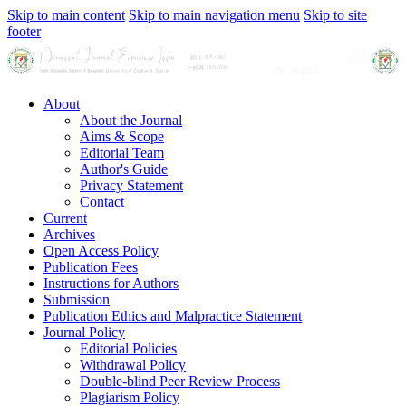
Skip to main content
Skip to main navigation menu
Skip to site
footer
About
About the Journal
Aims & Scope
Editorial Team
Author's Guide
Privacy Statement
Contact
Current
Archives
Open Access Policy
Publication Fees
Instructions for Authors
Submission
Publication Ethics and Malpractice Statement
Journal Policy
Editorial Policies
Withdrawal Policy
Double-blind Peer Review Process
Plagiarism Policy