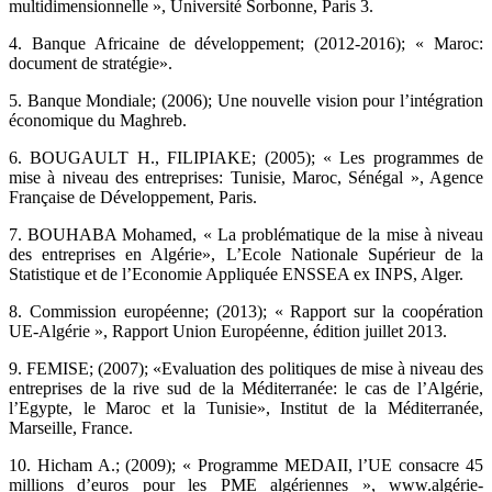
multidimensionnelle », Université Sorbonne, Paris 3. ‎
‎4.‎ Banque Africaine de développement; (2012-2016); « Maroc:
document de stratégie».‎
‎5.‎ Banque Mondiale; (2006); Une nouvelle vision pour l’intégration
économique du Maghreb.‎
‎6.‎ BOUGAULT H., FILIPIAKE; (2005); « Les programmes de
mise à niveau des entreprises: ‎Tunisie, Maroc, Sénégal », Agence
Française de Développement, Paris.‎
‎7.‎ BOUHABA Mohamed, « La problématique de la mise à niveau
des entreprises en Algérie», ‎L’Ecole Nationale Supérieur de la
Statistique et de l’Economie Appliquée ENSSEA ex INPS, Alger.‎
‎8.‎ Commission européenne; (2013); « Rapport sur la coopération
UE-Algérie », Rapport Union ‎Européenne, édition juillet 2013.‎
‎9.‎ FEMISE; (2007); «Evaluation des politiques de mise à niveau des
entreprises de la rive sud de la ‎Méditerranée: le cas de l’Algérie,
l’Egypte, le Maroc et la Tunisie», Institut de la Méditerranée,
‎Marseille, France.‎
‎10.‎ Hicham A.; (2009); « Programme MEDAII, l’UE consacre 45
millions d’euros pour les PME ‎algériennes », www.algérie-