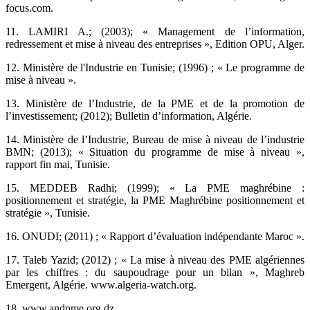
focus.com.‎
‎11.‎ LAMIRI A.; (2003); « Management de l’information,
redressement et mise à niveau des ‎entreprises », Edition OPU, Alger.‎
‎12.‎ Ministère de l'Industrie en Tunisie; (1996) ; « Le programme de
mise à niveau ».‎
‎13.‎ Ministère de l’Industrie, de la PME et de la promotion de
l’investissement; (2012); Bulletin ‎d’information, Algérie.‎
‎14.‎ Ministère de l’Industrie, Bureau de mise à niveau de l’industrie
BMN; (2013); « Situation du ‎programme de mise à niveau »,
rapport fin mai, Tunisie. ‎
‎15.‎ MEDDEB Radhi; (1999); « La PME maghrébine :
positionnement et stratégie, la PME ‎Maghrébine positionnement et
stratégie », Tunisie.‎
‎16.‎ ONUDI; (2011) ; « Rapport d’évaluation indépendante Maroc ».‎
‎17.‎ Taleb Yazid; (2012) ; « La mise à niveau des PME algériennes
par les chiffres : du saupoudrage ‎pour un bilan », Maghreb
Emergent, Algérie. www.algeria-watch.org.‎
‎18.‎ www.andpme.org.dz. ‎