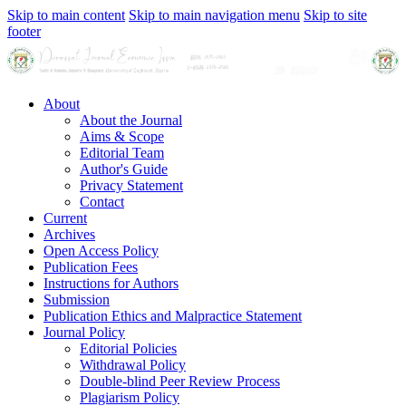
Skip to main content
Skip to main navigation menu
Skip to site
footer
About
About the Journal
Aims & Scope
Editorial Team
Author's Guide
Privacy Statement
Contact
Current
Archives
Open Access Policy
Publication Fees
Instructions for Authors
Submission
Publication Ethics and Malpractice Statement
Journal Policy
Editorial Policies
Withdrawal Policy
Double-blind Peer Review Process
Plagiarism Policy