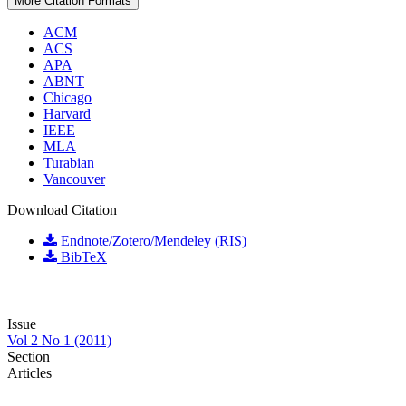
More Citation Formats
ACM
ACS
APA
ABNT
Chicago
Harvard
IEEE
MLA
Turabian
Vancouver
Download Citation
Endnote/Zotero/Mendeley (RIS)
BibTeX
Issue
Vol 2 No 1 (2011)
Section
Articles