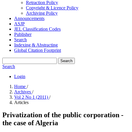
Retraction Policy
Copyright & Licence Policy
Archiving Policy
Announcements
ASJP
JEL Classification Codes
Publisher
Search
Indexing & Abstracting
Global Citation Footprint
Search
Search
Login
Home
/
Archives
/
Vol 2 No 1 (2011)
/
Articles
Privatization of the public corporation -
the case of Algeria