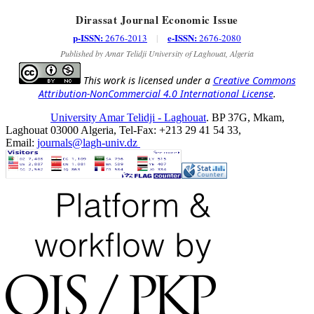
Dirassat Journal Economic Issue
p-ISSN:
e-ISSN:
2676-2013
|
2676-2080
Published by Amar Telidji University of Laghouat, Algeria
This work is licensed under a
Creative Commons
Attribution-NonCommercial 4.0 International License
.
University Amar Telidji - Laghouat
. BP 37G, Mkam,
Laghouat 03000 Algeria, Tel-Fax: +213 29 41 54 33,
Email:
journals@lagh-univ.dz