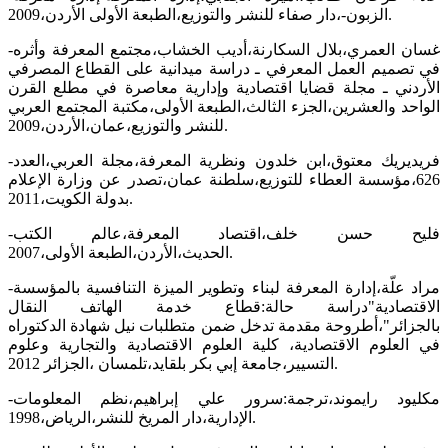
الزبون-،دار صفاء للنشر والتوزيع،الطبعة الأولى الأردن،2009.
-غسان العمري،بلال السكارنة،أديب الخشاب،مجتمع المعرفة وأثره
في تصميم العمل المعرفي ـ دراسة ميدانية على القطاع المصرفي
الأردني ـ مجلة قضايا اقتصادية وإدارية معاصرة في مطلع القرن
الواحد والعشرين،الجزء الثالث،الطبعة الأولى،مكتبة المجتمع العربي
للنشر والتوزيع،عمان،الأردن،2009.
-فريديريك معتوق،ابن خلدون ونظرية المعرفة،مجلة العربي،العدد
626،مؤسسة العطاء للتوزيع،سلطنة عمان،تصدر عن وزارة الإعلام
بدولة الكويت،2011.
-فليح حسن خلف،اقتصاد المعرفة،عالم الكتب
الحديث،الأردن،الطبعة الأولى،2007.
-مراد علّة،إدارة المعرفة لبناء وتطوير الميزة التنافسية بالمؤسسة
الاقتصادية"دراسة حالة:قطاع خدمة الهاتف النقال
بالجزائر"،أطروحة مقدمة تدخل ضمن متطلبات نيل شهادة الدكتوراه
في العلوم الاقتصادية، كلية العلوم الاقتصادية والتجارية وعلوم
التسيير،جامعة إبي بكر بلقايد،تلمسان ،الجزائر 2012.
-مكليود رايموند،ترجمة:سرور علي إبراهيم،نظم المعلومات
الإدارية،دار المريخ للنشر،الرياض،1998.