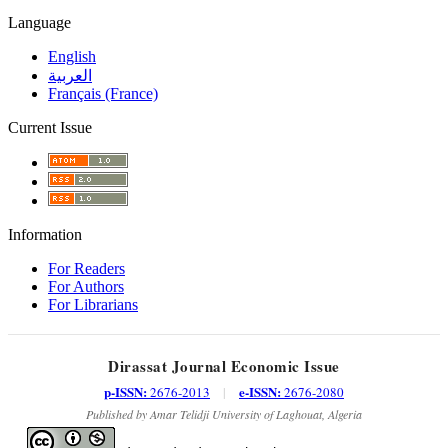
Language
English
العربية
Français (France)
Current Issue
Information
For Readers
For Authors
For Librarians
Dirassat Journal Economic Issue
p-ISSN:
e-ISSN:
2676-2013
|
2676-2080
Published by Amar Telidji University of Laghouat, Algeria