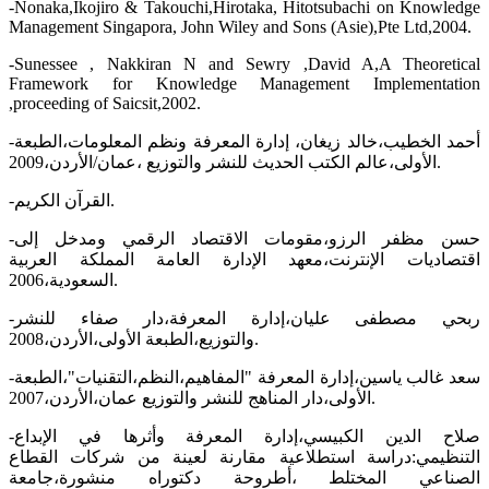
-Nonaka,Ikojiro & Takouchi,Hirotaka, Hitotsubachi on Knowledge
Management Singapora, John Wiley and Sons (Asie),Pte Ltd,2004.
-Sunessee , Nakkiran N and Sewry ,David A,A Theoretical
Framework for Knowledge Management Implementation
,proceeding of Saicsit,2002.
-أحمد الخطيب،خالد زيغان، إدارة المعرفة ونظم المعلومات،الطبعة
الأولى،عالم الكتب الحديث للنشر والتوزيع ،عمان/الأردن،2009.
-القرآن الكريم.
-حسن مظفر الرزو،مقومات الاقتصاد الرقمي ومدخل إلى
اقتصاديات الإنترنت،معهد الإدارة العامة المملكة العربية
السعودية،2006.
-ربحي مصطفى عليان،إدارة المعرفة،دار صفاء للنشر
والتوزيع،الطبعة الأولى،الأردن،2008.
-سعد غالب ياسين،إدارة المعرفة "المفاهيم،النظم،التقنيات"،الطبعة
الأولى،دار المناهج للنشر والتوزيع عمان،الأردن،2007.
-صلاح الدين الكبيسي،إدارة المعرفة وأثرها في الإبداع
التنظيمي:دراسة استطلاعية مقارنة لعينة من شركات القطاع
الصناعي المختلط ،أطروحة دكتوراه منشورة،جامعة