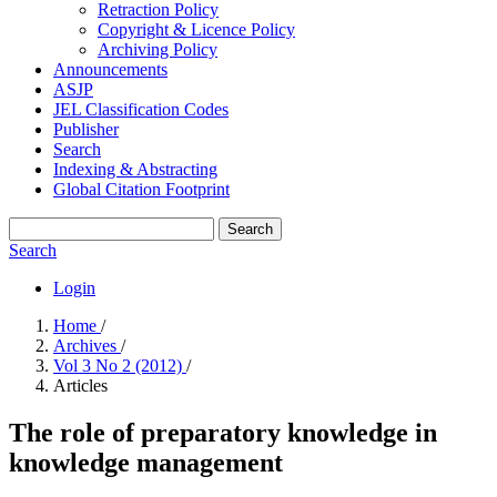
Retraction Policy
Copyright & Licence Policy
Archiving Policy
Announcements
ASJP
JEL Classification Codes
Publisher
Search
Indexing & Abstracting
Global Citation Footprint
Search
Search
Login
Home
/
Archives
/
Vol 3 No 2 (2012)
/
Articles
The role of preparatory knowledge in
knowledge management