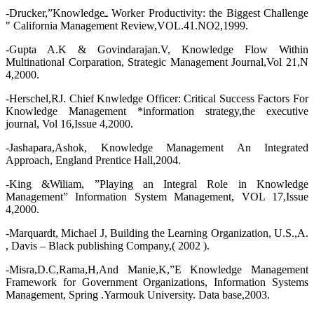
-Drucker,”Knowledgeـ Worker Productivity: the Biggest Challenge
" California Management Review,VOL.41.NO2,1999.
-Gupta A.K & Govindarajan.V, Knowledge Flow Within
Multinational Corparation, Strategic Management Journal,Vol 21,N
4,2000.
-Herschel,RJ. Chief Knwledge Officer: Critical Success Factors For
Knowledge Management *information strategy,the executive
journal, Vol 16,Issue 4,2000.
-Jashapara,Ashok, Knowledge Management An Integrated
Approach, England Prentice Hall,2004.
-King &Wiliam, ”Playing an Integral Role in Knowledge
Management” Information System Management, VOL 17,Issue
4,2000.
-Marquardt, Michael J, Building the Learning Organization, U.S.,A.
, Davis – Black publishing Company,( 2002 ).
-Misra,D.C,Rama,H,And Manie,K,”E Knowledge Management
Framework for Government Organizations, Information Systems
Management, Spring .Yarmouk University. Data base,2003.