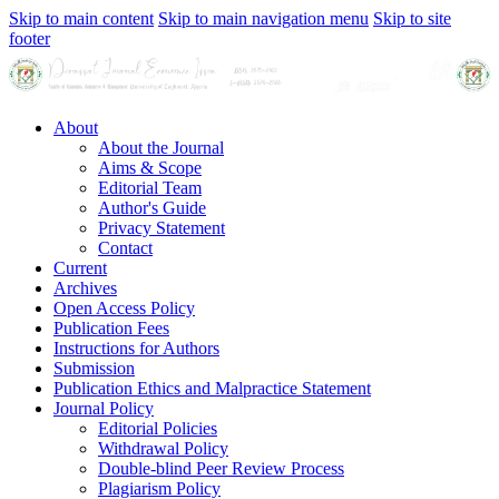
Skip to main content
Skip to main navigation menu
Skip to site
footer
About
About the Journal
Aims & Scope
Editorial Team
Author's Guide
Privacy Statement
Contact
Current
Archives
Open Access Policy
Publication Fees
Instructions for Authors
Submission
Publication Ethics and Malpractice Statement
Journal Policy
Editorial Policies
Withdrawal Policy
Double-blind Peer Review Process
Plagiarism Policy