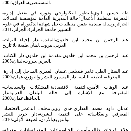
المستنصرية،العراق،2002.
-طه حسين النوي،التطور التكنولوجي ودوره في تفعيل إدارة
المعرفة بمنظمة الأعمال"حالة المديرية العامة لمؤسسة اتصالات
الجزائر،رسالة مقدمة ضمن متطلبات نيل شهادة الدكتوراه في علوم
التسيير جامعة الجزائر3،الجزائر،2011.
-عبد الرحمن بن محمد ابن خلدون،المقدمة،دار إحياء التراث
العربي،بيروت،لبنان،طبعة بلا تاريخ.
-عبد الرحمن بن محمد ابن خلدون،مقدمة ابن خلدون،دار الكتاب
العربي،بيروت،لبنان،2005.
-عبد الستار العلي،عامر قنديلجي،غسان العمري،المدخل إلى إدارة
المعرفة،الطبعة الثانية، دار المسيرة للنشر والتوزيع،عمان،2009.
-عبد الوهاب الأمين،التنمية الاقتصادية:المشكلات والسياسات
المقترحة مع الإشارة إلى حالة البلدان العربية،دار
الحافظ،عمان،2000.
-عدنان داود محمد العذاري،هدى زوير،مخلف الدعمي،الاقتصاد
المعرفي وانعكاساته على التنمية البشرية،دار جرير للنشر
والتوزيع،الأردن،الطبعة الأولى،2010.
-علاء فرحان طالب،أميرة الجنابي،إدارة المعرفة-إدارة معرفة