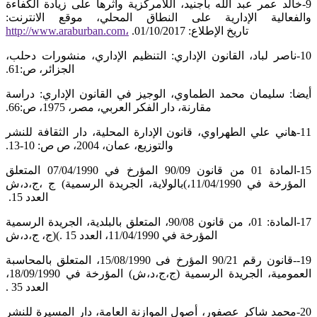
‏9-خالد عمر عبد الله باجنيد، اللامركزية وأثرها على زيادة الكفاءة
والفعالية الإدارية على النطاق المحلي، موقع الانترنت:
تاريخ الإطلاع: 01/10/2017.‏
http://www.araburban.com،
‏10-ناصر لباد، القانون الإداري: التنظيم الإداري، منشورات دحلب،
الجزائر، ص:61.‏
أيضا: سليمان محمد الطماوي، الوجيز في القانون الإداري: دراسة
مقارنة، دار الفكر العربي، مصر، 1975، ص:66.‏
‏11-هاني علي الطهراوي، قانون الإدارة المحلية، دار الثقافة للنشر
والتوزيع، عمان، 2004، ص ص: 10-13.‏
‏15-المادة 01 من قانون 90/09 المؤرخ في 07/04/1990 المتعلق
بالولاية، الجريدة الرسمية) ج ،ج،د،ش‎(‎‏ المؤرخة في ‏‏11/04/1990،
العدد 15. ‏
‏17-المادة: 01، من قانون 90/08، المتعلق بالبلدية، الجريدة الرسمية
(ج، ج،د،ش‎(‎‏ المؤرخة في 11/04/1990، العدد 15 .‏
‏19--قانون رقم 90/21 المؤرخ فى 15/08/1990، المتعلق بالمحاسبة
العمومية، الجريدة الرسمية (ج،ج،د،ش) المؤرخة في ‏‏18/09/1990،
العدد 35 .‏
‏20-محمد شاكر عصفور، أصول الموازنة العامة، دار المسيرة للنشر