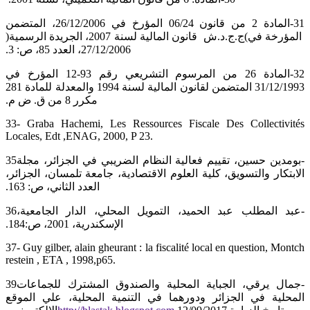
‏31-المادة 2 من قانون 06/24 المؤرخ في 26/12/2006، المتضمن
قانون المالية لسنة 2007، الجريدة الرسمية(‏‎ ‎ج.ج.د.ش ‏‎(‎‏ ‏المؤرخة في
27/12/2006، العدد 85، ص: 3.‏
‏32-المادة 26 من المرسوم التشريعي رقم 93-12 المؤرخ في
31/12/1993 المتضمن لقانون المالية لسنة 1994 والمعدلة للمادة ‏‏281
مكرر 8 من ق. ض م.‏
Locales, Edt‏, ‏ENAG, 2000, P 23. ‎
‎35‎‏-بومدين حسين، تقييم فعالية النظام الضريبي في الجزائر، مجلة
الابتكار والتسويق، كلية العلوم الاقتصادية، جامعة تلمسان، الجزائر،
‏العدد الثاني، ص: 163.‏
‎36‎‏-عبد المطلب عبد الحميد، التمويل المحلي، الدار الجامعية،
الإسكندرية، 2001، ص:184.‏
‎37- Guy gilber, alain gheurant : la fiscalité local en question, Montch
restein , ETA , 1998,p65.‎
‎39‎‏-جمال يرقي، الجباية المحلية والصندوق المشترك للجماعات
المحلية في الجزائر ودورهما في التنمية المحلية، علي الموقع