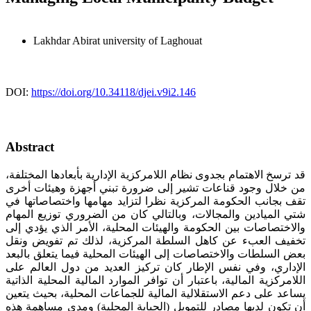
Lakhdar Abirat
university of Laghouat
DOI:
https://doi.org/10.34118/djei.v9i2.146
Abstract
قد ترسخ الاهتمام بجدوى نظام اللامركزية الإدارية بأبعادها المختلفة،
من خلال وجود قناعات تشير إلى ضرورة تبني أجهزة وهيئات أخرى
تقف بجانب الحكومة المركزية نظرا لتزايد مهامها واختصاصاتها في
شتي الميادين والمجالات، وبالتالي كان من الضروري توزيع المهام
والاختصاصات بين الحكومة والهيئات المحلية، الأمر الذي يؤدي إلى
تخفيف العبء عن كاهل السلطة المركزية، لذلك تم تفويض ونقل
بعض السلطات والاختصاصات إلى الهيئات المحلية فيما يتعلق بالبعد
الإداري، وفي نفس الإطار كان تركيز العديد من دول العالم على
اللامركزية المالية، باعتبار أن توافر الموارد المالية المحلية الذاتية
يساعد على دعم الاستقلالية المالية للجماعات المحلية، بحيث يتعين
أن تكون لديها مصادر للتمويل (الجباية المحلية) ومدي مساهمة هذه