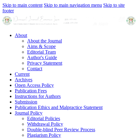
Skip to main content
Skip to main navigation menu
Skip to site
footer
About
About the Journal
Aims & Scope
Editorial Team
Author's Guide
Privacy Statement
Contact
Current
Archives
Open Access Policy
Publication Fees
Instructions for Authors
Submission
Publication Ethics and Malpractice Statement
Journal Policy
Editorial Policies
Withdrawal Policy
Double-blind Peer Review Process
Plagiarism Policy