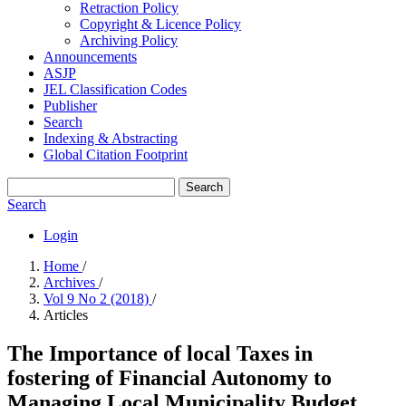
Retraction Policy
Copyright & Licence Policy
Archiving Policy
Announcements
ASJP
JEL Classification Codes
Publisher
Search
Indexing & Abstracting
Global Citation Footprint
Search
Search
Login
Home
/
Archives
/
Vol 9 No 2 (2018)
/
Articles
The Importance of local Taxes in
fostering of Financial Autonomy to
‎Managing Local Municipality Budget