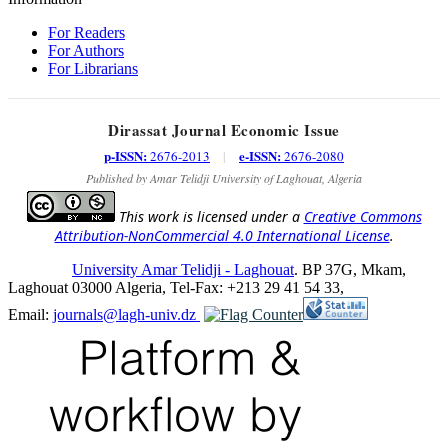
For Readers
For Authors
For Librarians
Dirassat Journal Economic Issue
p-ISSN:
e-ISSN:
2676-2013
|
2676-2080
Published by Amar Telidji University of Laghouat, Algeria
This work is licensed under a
Creative Commons
Attribution-NonCommercial 4.0 International License
.
University Amar Telidji - Laghouat
. BP 37G, Mkam,
Laghouat 03000 Algeria, Tel-Fax: +213 29 41 54 33,
Email:
journals@lagh-univ.dz