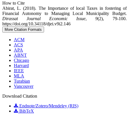
How to Cite
Abirat, L. (2018). The Importance of local Taxes in fostering of
Financial Autonomy to ‎Managing Local Municipality Budget.
Dirassat Journal Economic Issue
,
9
(2), 79-100.
https://doi.org/10.34118/djei.v9i2.146
More Citation Formats
ACM
ACS
APA
ABNT
Chicago
Harvard
IEEE
MLA
Turabian
Vancouver
Download Citation
Endnote/Zotero/Mendeley (RIS)
BibTeX