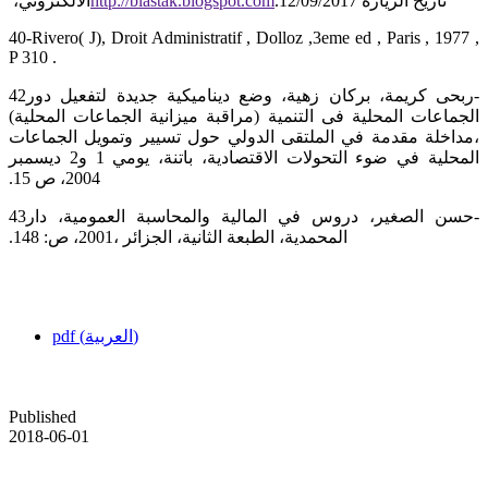
تاريخ الزيارة 12/09/2017.‏
‏الالكتروني، ‏
‎40-Rivero( J), Droit Administratif , Dolloz ,3eme ed , Paris , 1977 ,
P 310 .‎
‎42‎‏-ربحى كريمة، بركان زهية، وضع ديناميكية جديدة لتفعيل دور
الجماعات المحلية فى التنمية (مراقبة ميزانية الجماعات المحلية)
‏،مداخلة مقدمة في الملتقى الدولي حول تسيير وتمويل الجماعات
المحلية في ضوء التحولات الاقتصادية، باتنة، يومي 1 و2 ديسمبر
‎43‎‏-حسن الصغير، دروس في المالية والمحاسبة العمومية، دار
المحمدية، الطبعة الثانية، الجزائر ،2001، ص: 148.‏
pdf (العربية)
Published
2018-06-01