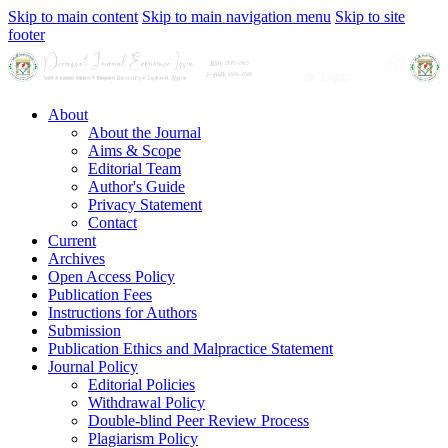
Skip to main content
Skip to main navigation menu
Skip to site
footer
About
About the Journal
Aims & Scope
Editorial Team
Author's Guide
Privacy Statement
Contact
Current
Archives
Open Access Policy
Publication Fees
Instructions for Authors
Submission
Publication Ethics and Malpractice Statement
Journal Policy
Editorial Policies
Withdrawal Policy
Double-blind Peer Review Process
Plagiarism Policy