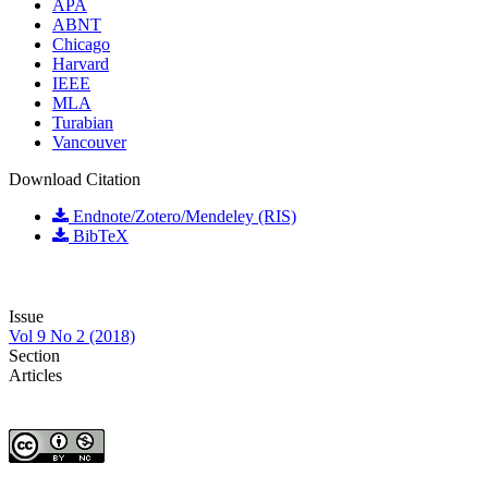
APA
ABNT
Chicago
Harvard
IEEE
MLA
Turabian
Vancouver
Download Citation
Endnote/Zotero/Mendeley (RIS)
BibTeX
Issue
Vol 9 No 2 (2018)
Section
Articles