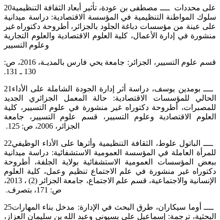
‎20‎‏ ــــ مصطفى بن عودة، تأثير أبعاد الثقافة التنظيمية‎ ‎على محددات
سلوك المواطنة التنظيمية في المؤسسة الاقتصادية: دراسة ‏ميدانية
على عينة من مؤسسات دباغة الجلود بالجزائر، أطروحة دكتوراه غير
منشورة في إدارة الأعمال، كلية العلوم الاقتصادية ‏والعلوم التجارية
وعلوم التسيير
قسم علوم التسيير، الجزائر: جامعة يحي فارس بالمديـة، 2016، ص:
130 ـ 131.‏
‎21‎‏ ــــ بومدين يوسف، دراسة أثر إدارة الجودة الشاملة على الأداء
الحالي للمؤسسات الاقتصادية: حالة المعمل الجزائري الجديد
‏للمصبرات، أطروحة دكتوراه غير منشورة في علوم التسيير، كلية
العلوم الاقتصادية وعلوم التسيير، قسم علوم التسيير، جامعة
الجزائر، ‏‏2006، ص: 125. ‏
‎22‎‏ ــــ الباتول علوط، الثقافة التنظيمية وأثرها على الأداء الوظيفي
للمرأة العاملة في المؤسسة العمومية الاستشفائية: دراسة ميدانية
‏ببعض المؤسسات العمومية الاستشفائية بولاية الجلفة، أطروحة
دكتوراه غير منشورة في علم الاجتماع تنظيم وعمل، كلية العلوم
الإنسانية ‏والاجتماعية، قسم علم الاجتماع، جامعة الجزائر (2) ، 2013،
ص: 171، بتصرف. ‏
‎25‎‏ ــــ أوما سيكاران، طرق البحث في الإدارة: مدخل بناء المهارات
البحثية، ترجمة: إسماعيل علي بسيوني وعبد الله بن سليمان العزاز،