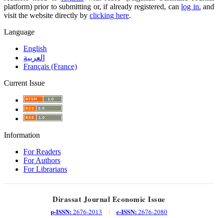
platform) prior to submitting or, if already registered, can
log in.
and
visit the website directly by
clicking here
.
Language
English
العربية
Français (France)
Current Issue
Information
For Readers
For Authors
For Librarians
Dirassat Journal Economic Issue
p-ISSN:
e-ISSN:
2676-2013
|
2676-2080