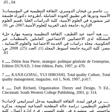
04 ـ 05. ‏
‎3‎‏ ــــ جاسم بن فيحان الدوسري، الثقافة التنظيمية في المؤسسات
الأمنية ودورها في تطبيق الجودة الشاملة ،أطروحة دكتوراه فلسفة
‏غير منشورة في العلوم الأمنية، كلية الدراسات العليا ،قسم العلوم
الإدارية ،جامعة نايف العربية للعلوم الأمنية،2007، ص :16.‏
‎4‎‏ ــــ هبه أحمد عبد اللطيف، الثقافة التنظيمية وتنمية مهارة حل
المشكلة لدى الاخصائيين الاجتماعيين العاملين بالمنظمات غير
‏الحكومية، مجلة دراسات في الخدمة الاجتماعية والعلوم الانسانية ،
مصر: كلية التربية جامعة أسيوط, المجلد (1), العدد ‏‏(25), 2008, ص:
83. ‏
‎6 ‎ــــ‎ Détrie Jean Pierre, strategor: politique générale de l'entreprise,
Edition DUNAD, 3 ème édition, ‎Paris, 1997, p: 470.‎
‎7 ‎ــــ‎ KANJI GOPAL, YUI HIROSHI, Total quality Culture, Total
quality management, magazine, vol‎‏ ‏‎1, ‎No6, 1997, p:417‎‏.‏
‎8 ‎ــــ‎ Daft Richard, Organization Theory and Design, 7t‏ ‏Ed.,
Cincinnati: South Western College ‎Publishing, 2001, p: 314.‎
‎9‎‏ ــــ بن قرقور ليندة، الثقافة التنظيمية مدخل استراتيجي لإحداث
التطوير التنظيمي: دراسة حالة المطحنة الصناعية لمتيجة، مذكرة
‏ماجستير غير منشورة في علوم التسيير، فرع إدارة أعمال، كلية