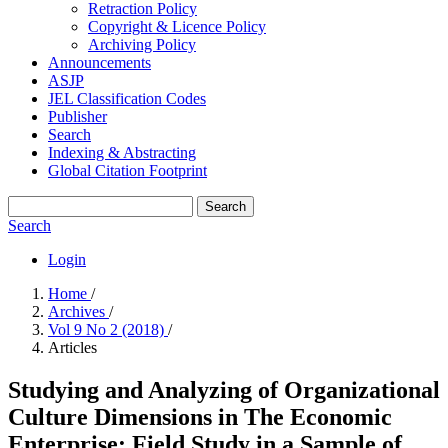
Retraction Policy
Copyright & Licence Policy
Archiving Policy
Announcements
ASJP
JEL Classification Codes
Publisher
Search
Indexing & Abstracting
Global Citation Footprint
Search
Search
Login
Home
/
Archives
/
Vol 9 No 2 (2018)
/
Articles
Studying and Analyzing of Organizational
Culture Dimensions in The Economic
‎Enterprise: Field Study in a Sample of