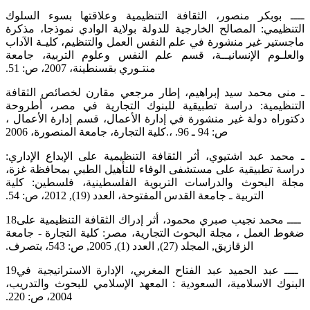
ــــ بوبكر منصور، الثقافة التنظيمية وعلاقتها بسوء السلوك
التنظيمي: المصالح الخارجية للدولة بولاية الوادي نموذجا، مذكرة
‏ماجستير غير منشورة في علم النفس العمل والتنظيم، كليـة الآداب
والعلـوم الإنسانيــة، قسم علم النفس وعلوم التربية، جامعة
منتـوري ‏بقسنطينة، 2007، ص: 51.‏
ـ منى محمد سيد إبراهيم، إطار مرجعي مقارن لخصائص الثقافة
التنظيمية: دراسة تطبيقية للبنوك التجارية في مصر، أطروحة
دكتوراه ‏دولة غير منشورة في إدارة الأعمال، قسم إدارة الأعمال ،
كلية التجارة، جامعة المنصورة، 2006‏‎.‎، ص: 94 ـ 96.‏
ـ محمد عبد اشتيوي، أثر الثقافة التنظيمية على الإبداع الإداري:
دراسة تطبيقية على مستشفى الوفاء للتأهيل الطبي بمحافظة غزة،
‏مجلة البحوث والدراسات التربوية الفلسطينية، فلسطين: كلية
التربية ـ جامعة القدس المفتوحة، العدد (19), 2012، ص: 54.‏
‎18‎‏ ــــ محمد نجيب صبري محمود، أثر إدراك الثقافة التنظيمية على
ضغوط العمل ، مجلة البحوث التجارية، مصر: كلية التجارة - ‏جامعة
الزقازيق, المجلد (27), العدد (1), 2005, ص: 543، بتصرف.‏
‎19‎‏ ــــ عبد الحميد عبد الفتاح المغربي، الإدارة الاستراتيجية في
البنوك الاسلامية، السعودية : المعهد الإسلامي للبحوث والتدريب،