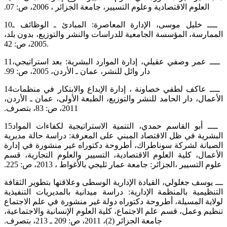
العلوم الاقتصادية وعلوم التسيير، جامعة الجزائر ، 2006، ص: 07.‏
‎10‎‏ ــــ خليل موسى، الإدارة المعاصرة: المبادئ ـ الوظائف ـ
الممارسة، المؤسسة الجامعية للدراسات والنشر والتوزيع، بدون بلد،
2005، ‏ص: 42‏‎. ‎
‎11‎‏ ــــ عمر وصفي عقيلي، إدارة الموارد البشرية: بعد استراتيجي،
دار وائل للنشر، عمان ـ الأردن، 2005، ص: 99.‏
‎14‎‏ ــــ عاكف لطفي خصاونة ، إدارة الإبداع والابتكار في منظمات
الأعمال، دار الحامد للنشر والتوزيع، الطبعة الأولى، عمان ـ الأردن،
‎15‎‏ ــــ أبو القاسم حمدي، التنمية الاستراتيجية لكفاءات المواد
البشرية في ظل الاقتصاد المبني على المعرفة: دراسة حالة مديرية
‏الصيانة لشركة سوناطراك، أطروحة دكتوراه غير منشورة في إدارة
الأعمال، كلية العلوم الاقتصادية، التسيير والعلوم التجارية، قسم
‏علوم التسيير ،الجزائر: جامعة عمار ثليجي بالأغواط ، 2013، ص: 225.‏
ـــ يوسف جغلولي، القيادة الإدارية الوسطى وعلاقتها بتطوير الثقافة
التنظيمية بالمنظمة الإدارية: دراسة ميدانية بالمديريات التنفيذية
‏لولاية المسيلة، أطروحة دكتوراه دولة غير منشورة في علم الاجتماع
تنظيم وعمل، قسم علم الاجتماع، كلية العلوم الإنسانية ‏والاجتماعية،
جامعة الجزائر (2)، 2011، ص: 209 ـ 213، بتصرف.‏