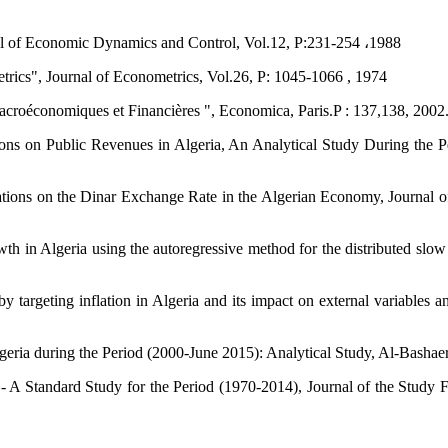
urnal of Economic Dynamics and Control, Vol.12, P:231-254 ،1988
rics", Journal of Econometrics, Vol.26, P: 1045-1066 , 1974
acroéconomiques et Financières ", Economica, Paris.P : 137,138, 2002
tions on Public Revenues in Algeria, An Analytical Study During the 
uations on the Dinar Exchange Rate in the Algerian Economy, Journal 
wth in Algeria using the autoregressive method for the distributed slo
 targeting inflation in Algeria and its impact on external variables an
eria during the Period (2000-June 2015): Analytical Study, Al-Bashae
a - A Standard Study for the Period (1970-2014), Journal of the Study