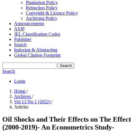
Plagiarism Policy
Retraction Policy
Copyright & Licence Policy
Archiving Policy
Announcements
ASJP
JEL Classification Codes
Publisher
Search
Indexing & Abstracting
Global Citation Footprint
Search
Search
Login
Home
/
Archives
/
Vol 13 No 1 (2022)
/
Articles
Oil Shocks and Their Effects on The Effect
(2000-2019)- An Econometrics Study-