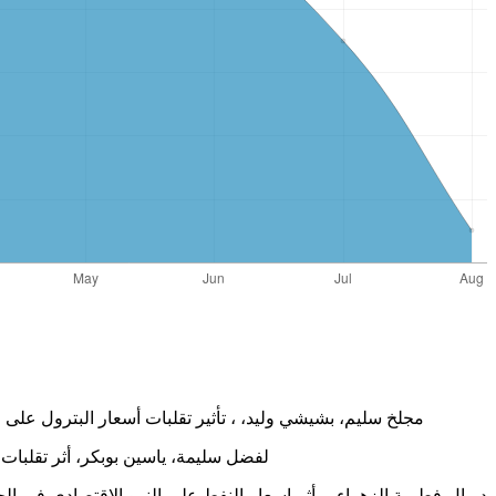
مجلخ سليم، بشيشي وليد، ، تأثير تقلبات أسعار البترول على الإيرادات العامة في الجزائر دراسة تحليلية خل
لفضل سليمة، ياسين بوبكر، أثر تقلبات سعر النفط