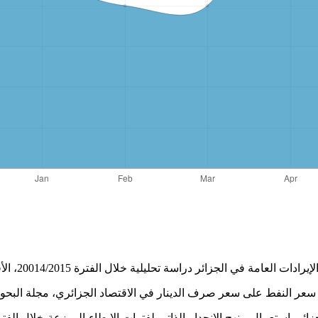
- ال الفترة 20014/2015، الأفاق للدراسات الاقتصادية، المجلد2(العدد2)، الصفحات 135-155؛2017
 على سعر صرف الدينار في الاقتصاد الجزائري، مجلة البحوث والدراسات التجارية، المجلد 