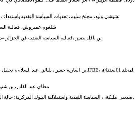
بشيشي وليد، مجلخ سليم، تحديات السياسة النقدية باستهداف التضخم في الجزائر و
شلغوم عميروش، فعالية السياسة النقدية في الجزائر خلال الفترة (2000- ج
بن نافل نصير ،فعالية السياسة النقدية في الجزائر –دراسة قياسية للفترة ما بين (1970-2014)، مجلة المنتدى الدراسي للدراسا
مطاي عبد القادر، بن شنينة كريم
- صديقي مليكة، ، السياسة النقدية واستقلالية البنوك المركزية: حالة الجزائر، مداخلة ضمن فعليات الملتقى الوطني حول: السياسة الاقتصادية في الجزائر: محاولة للتقييم،13ماي 2013، جامعة الجزائر03، الجزائر.