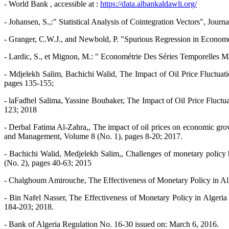
- World Bank , accessible at :
https://data.albankaldawli.org/
- Johansen, S.,:" Statistical Analysis of Cointegration Vectors", Jo
- Granger, C.W.J., and Newbold, P. "Spurious Regression in Economet
- Lardic, S., et Mignon, M.: " Econométrie Des Séries Temporelles M
- Mdjelekh Salim, Bachichi Walid, The Impact of Oil Price Fluctua
pages 135-155;
- laFadhel Salima, Yassine Boubaker, The Impact of Oil Price Fluct
123; 2018
- Derbal Fatima Al-Zahra,, The impact of oil prices on economic gro
and Management, Volume 8 (No. 1), pages 8-20; 2017.
- Bachichi Walid, Medjelekh Salim,, Challenges of monetary policy by
(No. 2), pages 40-63; 2015
- Chalghoum Amirouche, The Effectiveness of Monetary Policy in Alg
- Bin Nafel Nasser, The Effectiveness of Monetary Policy in Algeri
184-203; 2018.
- Bank of Algeria Regulation No. 16-30 issued on: March 6, 2016.