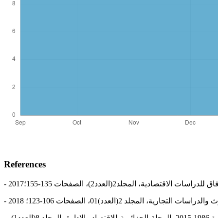
References
- 2(العدد)01، الصفحات 106-123؛ 2018
- دربال فطيمة الزهراء، ، أثر اسعار النفط على النمو الاقتصادي في الجزائر باستعمال منهج الانحدار الذاتي لفترات الإبطاء الموزعة خلال الفترة 1986-2015، المجلة الجزائرية للاقتصاد والادارة، المجلد 8(العدد1)،