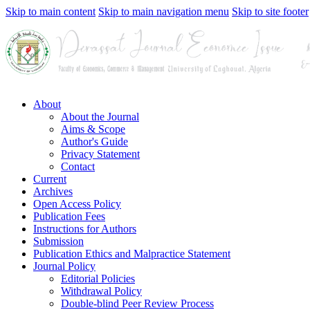
Skip to main content
Skip to main navigation menu
Skip to site footer
About
About the Journal
Aims & Scope
Author's Guide
Privacy Statement
Contact
Current
Archives
Open Access Policy
Publication Fees
Instructions for Authors
Submission
Publication Ethics and Malpractice Statement
Journal Policy
Editorial Policies
Withdrawal Policy
Double-blind Peer Review Process