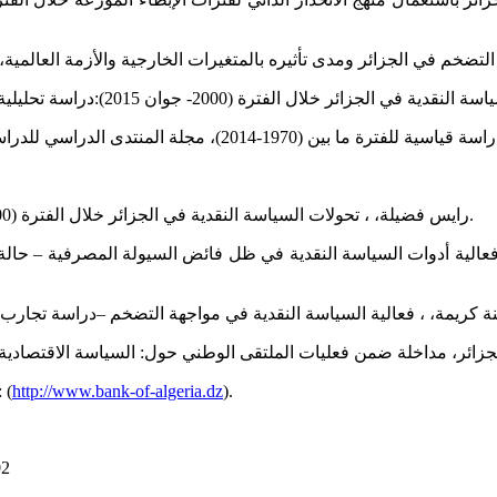
مدى تأثيره بالمتغيرات الخارجية والأزمة العالمية، حوليات جامعة الجزائر 1،المجلد 30(الع
- وان 2015):دراسة تحليلية ،مجلة البشائر الاقتصادية، المجلد 3، العدد 1 ، الصفحات 34-49؛2017
- ت والأبحاث الاقتصادية، المجلد 2(العدد1)، الصفحات 184-203؛2018
- رايس فضيلة، ، تحولات السياسة النقدية في الجزائر خلال الفترة (2000-2009)، مجلة الباحث، المجلد10(العدد10) ، الصفحات 75-83؛2012.
ة، ، فعالية السياسة النقدية في مواجهة التضخم –دراسة تجارب دولية-، مجلة الاقتصاد و
بنك الجزائر، (2001- 2019)، النشرا: : (
http://www.bank-of-algeria.dz
).
02