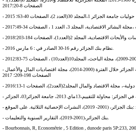
الصفحات 8-20؛2017
- دد 2)، الصفحات 40-63؛ 2015
- نظام بنك الجزائر رقم 16-30 الصادر في : 6 مارس 2016.
- بن العارية حسن، بلبالي عبد السلام،، تحليل فعالية أدوات السياسة النقدية في ظل فائض السيولة المصرفية – حالة الجزائر خلال الفترة (2000-2014)، مجلة اقتصاديات المال والأعمال JFBE، المجلد 1(العدد4)،
الصفحات 198-209؛ 2017
- المال المجلد2(العدد2)، الصفحات 1-13؛2016
- ت الإحصائية الثلاثية. على الموقع
- بنك الجزائر،(2001-2019)، التقارير السنوية والتعليمات.
- Bourbonnais, R, Econométrie , 5 Edition , dunode paris 5P:233, 20