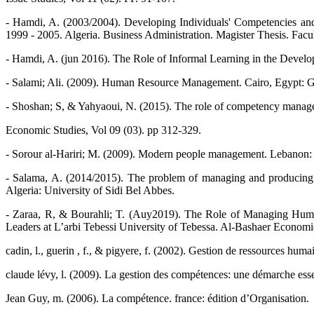
- Hamdi, A. (2003/2004). Developing Individuals' Competencies an
1999 - 2005. Algeria. Business Administration. Magister Thesis. Fa
- Hamdi, A. (jun 2016). The Role of Informal Learning in the Devel
- Salami; Ali. (2009). Human Resource Management. Cairo, Egypt: Gh
- Shoshan; S, & Yahyaoui, N. (2015). The role of competency manag
Economic Studies, Vol 09 (03). pp 312-329.
- Sorour al-Hariri; M. (2009). Modern people management. Lebanon: 
- Salama, A. (2014/2015). The problem of managing and producing 
Algeria: University of Sidi Bel Abbes.
- Zaraa, R, & Bourahli; T. (Auy2019). The Role of Managing Human
Leaders at L’arbi Tebessi University of Tebessa. Al-Bashaer Economi
cadin, l., guerin , f., & pigyere, f. (2002). Gestion de ressources huma
claude lévy, l. (2009). La gestion des compétences: une démarche essen
Jean Guy, m. (2006). La compétence. france: édition d’Organisation.