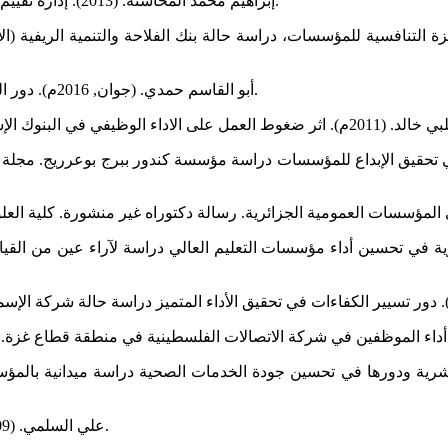
إبراهيم محمد المحاسنة. (2013). إدارة تقييم الأداء الوظيفي بين النظرية والتطبيق. عمان: دار جرير للنشر والتوزيع.
أبو القاسم حمدي. (جوان, 2016م). دور التعلم غير رسمي في تنمية الكفاءات البشرية. مجلة دراسات(العدد 43).
2019). دور إدارة الكفاءات البشرية في تحسين أداء مؤسسات التعليم العالي دراسة لآراء
عبيد. (جوان, 2020م). تقييم الكفاءات البشرية ودورها في تحسين جودة الخدمات الصحية د
علي السلمي. (2009م). إدارة الموارد البشرية. القاهرة، مصر: دار غريب للنشر والتوزيع.