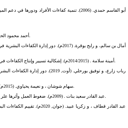
أحمد محمود الحلبي خالد. (2011م). اثر ضغوط العمل على الاداء الوظيفي في البنوك الإسلامية. مذكرة ماجستير. كلية الأعمال، الأردن: جامعة الشرق الأوسط.
أمينة سلامة . (2014/2015م). إشكالية تسيير وإنتاج الكفاءات في المؤسسات العمومية الجزائرية. رسالة دكتوراه غير منشورة. كلية العلوم الاقتصادية والتجارية وعلوم التسيير، الجزائر: جامعة سيدي بلعباس.
رباب زارع، و توفيق بورحلي. (أوت, 
سهام شوشان ، و نعيمة يحياوي. (2015م). دور تسيير الكفاءات في تحقيق الأداء المتميز دراسة حالة شركة الإسمنت عين التوتة باتنة. دراسات إقتصادية، المجلد 09(العدد 03)، 312-329.
عبد القادر سعيد بنات . (2009م). ضغوط العمل وأثرها علر أداء الموظفين في شركة الاتصالات الفلسطينية في منطقة قطاع غزة. مذكرة ماجستير. غزة، كلية التجارة، فلسطين: الجامعة الإسلامية غزة.
عبد القادر قطاف ، و زكريا ،