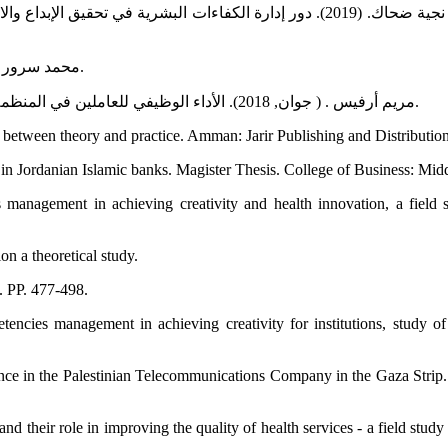
فريد زكريا عبيد، و نجية ضحاك. (2019). Revue Algérienne d’Economie de gestion، المجلد
محمد سرور الحريري. (2009). إدارة الأفراد الحديثة. لبنان: دار القلم للنشر والتوزيع.
مريم أرفيس . ( جوان, 2018). الأداء الوظيفي للعاملين في المنظمة دراسة نظرية. مجلة التغير الاجتماعي، المجلد 03(العدد 06)، 477-498.
between theory and practice. Amman: Jarir Publishing and Distributio
in Jordanian Islamic banks. Magister Thesis. College of Business: Midd
nagement in achieving creativity and health innovation, a field st
n a theoretical study.
. PP. 477-498.
ncies management in achieving creativity for institutions, study 
ance in the Palestinian Telecommunications Company in the Gaza Strip.
nd their role in improving the quality of health services - a field stu