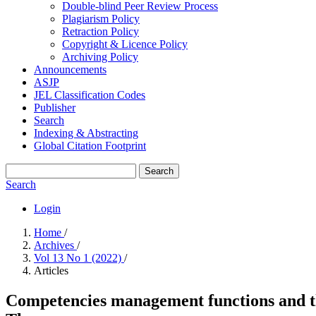
Double-blind Peer Review Process
Plagiarism Policy
Retraction Policy
Copyright & Licence Policy
Archiving Policy
Announcements
ASJP
JEL Classification Codes
Publisher
Search
Indexing & Abstracting
Global Citation Footprint
Search
Search
Login
Home
/
Archives
/
Vol 13 No 1 (2022)
/
Articles
Competencies management functions and the