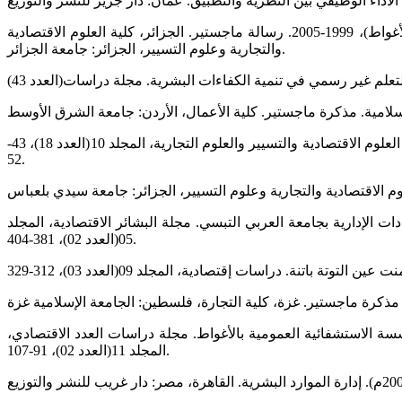
أبو القاسم حمدي. (2006). تنمية كفاءات الأفراد ودورها في دعم الميزة التنافسية للمؤسسات، دراسة حالة بنك الفلاحة والتنمية الريفية (الأغواط)، 1999-2005. رسالة ماجستير. الجزائر، كلية العلوم الاقتصادية
والتجارية وعلوم التسيير، الجزائر: جامعة الجزائر.
أمال بن سالم، و رابح بوقرة. (2017م). دور إدارة الكفاءات البشرية في تحقيق الإبداع للمؤسسات دراسة مؤسسة كندور ببرج بوعرريج. مجلة العلوم الاقتصادية والتسيير والعلوم التجارية، المجلد 10(العدد 18)، 43-
52.
 عين من القيادات الإدارية بجامعة العربي التبسي. مجلة البشائر الاقتصادية، المجلد
05(العدد 02)، 381-404.
راسة ميدانية بالمؤسسة الاستشفائية العمومية بالأغواط. مجلة دراسات العدد الاقتصادي
المجلد 11(العدد 02)، 91-107.