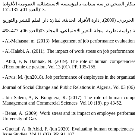
. دور إدارة الكفاءات البشرية في تحقيق الإبداع والابتكار الصحي دراسة ميدانية بالمؤسسة الاستشفائية العمومية الأغواط
13(العدد 01)، 135-155.
- Al-Mahasna; m. (2013). Management of job performance evaluation 
- Al-Halabi, A. (2011). The impact of work stress on job performance 
- Abid, F, & Dahhak, N. (2019). The role of human competencies ma
d'Economie de gestion, Vol 13 (01). PP. 135-155.
- Arvis; M. (jun2018). Job performance of employees in the organizatio
Journal of Social Change and Public Relations in Algeria, Vol 03 (06)
- bin Salem, A, & Bouguera, R. (2017). The role of human compete
Management and Commercial Sciences. Vol 10 (18). pp 43-52.
- Benat, A. (2009). Work stress and its impact on employee perform
University of Gaza.
- Guettaf, A, & Abid, F. (jun 2020). Evaluating human competencies a
Issue Studies, Vol 11 (02). PP. 91-107.