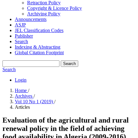
Retraction Policy
Copyright & Licence Policy
Archiving Policy
Announcements
ASJP
JEL Classification Codes
Publisher
Search
Indexing & Abstracting
Global Citation Footprint
Search
Search
Login
Home
/
Archives
/
Vol 10 No 1 (2019)
/
Articles
Evaluation of the agricultural and rural
renewal policy in the field of achieving
food availability in Algeria (2009-2016)