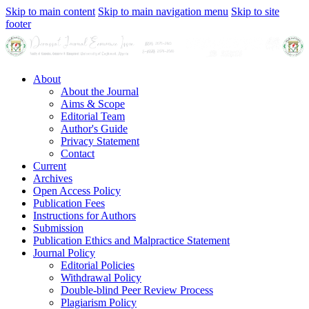
Skip to main content
Skip to main navigation menu
Skip to site
footer
About
About the Journal
Aims & Scope
Editorial Team
Author's Guide
Privacy Statement
Contact
Current
Archives
Open Access Policy
Publication Fees
Instructions for Authors
Submission
Publication Ethics and Malpractice Statement
Journal Policy
Editorial Policies
Withdrawal Policy
Double-blind Peer Review Process
Plagiarism Policy