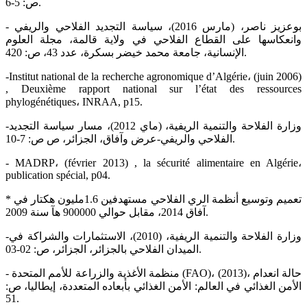
ص: 5-6.
- بوعزيز ناصر، (مارس 2016)، سياسة التجديد الفلاحي والريفي
وانعكاسها على القطاع الفلاحي في ولاية قالمة، مجلة العلوم
الإنسانية، جامعة محمد خيضر بسكرة، عدد 43، ص: 420.
-Institut national de la recherche agronomique d’Algérie، (juin 2006)
, Deuxième rapport national sur l’état des ressources
phylogénétiques، INRAA, p15.
-وزارة الفلاحة والتنمية الريفية، (ماي 2012)، مسار سياسة التجديد
الفلاحي والريفي-عرض وآفاق، الجزائر، ص ص: 7-10.
- MADRP، (février 2013) , la sécurité alimentaire en Algérie،
publication spécial, p04.
* تعميم وتوسيع أنظمة الري الفلاحي مستهدفين 1.6مليون هكتار في
آفاق 2014، مقابل حوالي 900000 هآ سنة 2009.
-وزارة الفلاحة والتنمية الريفية، (2010)، الاستثمارات والشراكة في
الميدان الفلاحي بالجزائر، الجزائر، ص: 02-03.
- منظمة الأغذية والزراعة للأمم المتحدة (FAO)، (2013)، حالة انعدام
الأمن الغذائي في العالم: الأمن الغذائي بأبعاده المتعددة، إيطاليا، ص:
51.