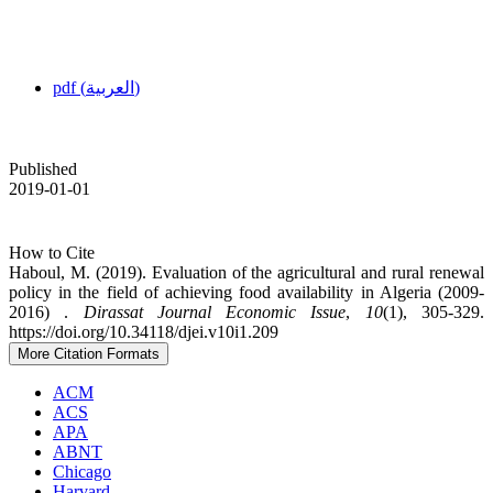
pdf (العربية)
Published
2019-01-01
How to Cite
Haboul, M. (2019). Evaluation of the agricultural and rural renewal
policy in the field of achieving food availability in Algeria (2009-
2016) .
Dirassat Journal Economic Issue
,
10
(1), 305-329.
https://doi.org/10.34118/djei.v10i1.209
More Citation Formats
ACM
ACS
APA
ABNT
Chicago
Harvard