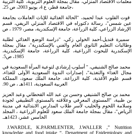
معلمات الاقتصاد المنزلي، مقال بمجلة العلوم التربوية، كلية التربية
‏،جامعة قطر، ع 4، يونيو 2003، ص 25.‏
‏ قوت القلوب عبدا لحميد، "الحالة الغذائية للإناث العاملات بجامعة
عين شمس"، رسالة دكتوراه في الاقتصاد المنزلي الريفي، قسم
‏الإرشاد الزراعي، كلية الزراعة، جامعة الإسكندرية، مصر، 1979 ، ص
‏ سميرة قنديل،أحمد الخولي زكي، "دراسة الوضع الغذائي لطلبة
وطالبات التعليم الثانوي العام والفني بالإسكندرية"، مقال بمجلة
‏الإسكندرية للبحوث الزراعية، كلية الزراعة، جامعة الإسكندرية،
1985، ص5.‏
‏ محمد صالح الشنيفي، " أسلوب إرشادي لتوعية المرآة السعودية في
مجال الغذاء والتغذية"، إصدارات الندوة السعودية الأولى للغذاء،
‏قسم علوم الأغذية، كلية الزراعة، جامعة الملك سعود، المملكة
العربية السعودية، 1411هـ ، ص 90.‏
‏ محمد بن صالح الشنيفي وحسن بن عبد الله القحطاني وعبد العزيز
بن ظبية، "المستوى المعرفي وعلاقته بالمستوى التطبيقي لجودة
‏وسلامة اللحوم والحليب لأسر طلاب المدارس الابتدائية في مدينة
الرياض"، مقال بمجلة جامعة الملك سعود للعلوم الزراعية ، المجلد
‏الخامس عشر، 1423هـ.‏
‏ ‏J.WARDLE, K.PARMLENTER, J.WALLER ,” Nutrition
knowledge and food intake‏ ‏‎“, Department of ‎Epidemiology and