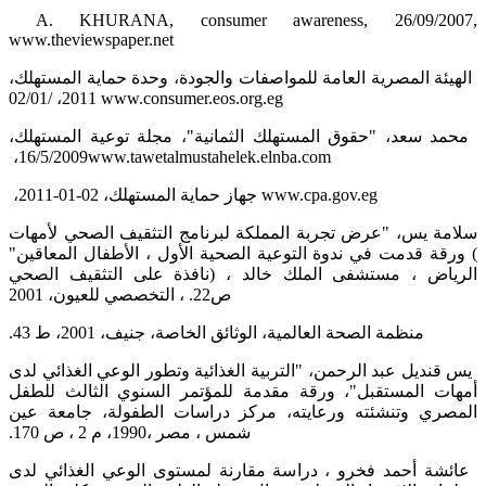
‏ ‏A‏.‏‎ KHURANA,‎‏ ‏consumer awareness, 26/09/2007,
www.theviewspaper.net‎
‏ الهيئة المصرية العامة للمواصفات والجودة، وحدة حماية المستهلك،
02‏‎/‎‏01‏‎/‎‏2011، ‏‎ www.consumer.eos.org.eg
‏ محمد سعد، "حقوق المستهلك الثمانية"، مجلة توعية المستهلك،
16/5/2009، ‏www.tawetalmustahelek.elnba.com
‏ جهاز حماية المستهلك، 02-01-2011، ‏www.cpa.gov.eg
سلامة يس، "عرض تجربة المملكة لبرنامج التثقيف الصحي لأمهات
الأطفال المعاقين"‏‎ ‎، ورقة قدمت في ندوة التوعية الصحية الأول (‏‎
التخصصي للعيون، 2001‏‎ ‎،‎ ‎ص22.‏
‏ منظمة الصحة العالمية، الوثائق الخاصة، جنيف، 2001، ط 43.‏
‏ يس قنديل عبد الرحمن، "التربية الغذائية وتطور الوعي الغذائي لدى
أمهات المستقبل"، ورقة مقدمة للمؤتمر السنوي الثالث للطفل
‏المصري وتنشئته ورعايته، مركز دراسات الطفولة، جامعة عين
شمس ، مصر ،1990، م 2 ، ص 170.‏
‏ عائشة أحمد فخرو ، دراسة مقارنة لمستوى الوعي الغذائي لدى