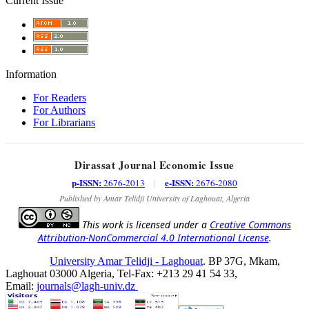
Current Issue
Information
For Readers
For Authors
For Librarians
Dirassat Journal Economic Issue
p-ISSN:
e-ISSN:
2676-2013
|
2676-2080
Published by Amar Telidji University of Laghouat, Algeria
This work is licensed under a
Creative Commons
Attribution-NonCommercial 4.0 International License
.
University Amar Telidji - Laghouat
. BP 37G, Mkam,
Laghouat 03000 Algeria, Tel-Fax: +213 29 41 54 33,
Email:
journals@lagh-univ.dz