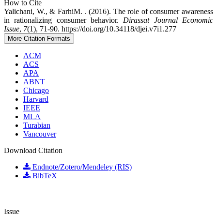
How to Cite
Yalichani, W., & FarhiM. ‎. (2016). The role of consumer awareness
in rationalizing consumer ‎behavior.
Dirassat Journal Economic
Issue
,
7
(1), 71-90. https://doi.org/10.34118/djei.v7i1.277
More Citation Formats
ACM
ACS
APA
ABNT
Chicago
Harvard
IEEE
MLA
Turabian
Vancouver
Download Citation
Endnote/Zotero/Mendeley (RIS)
BibTeX
Issue