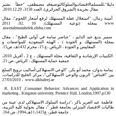
‏ بشير‎‬‎‏ مصيطفى، "خطأ ‏‎‬‎في‎‬‎التوصيف‎‬‎والسلوك‎‬‎الاقتصادي‎‬‎للمسلم‎‬‎دليلا"،
مقال بجريدة (الشروق الجزائري)، العدد 3158، 2010.12.29.‏
‏ أمينة زمال، "استغلال غفلة المستهلك لرفع أسعار اللحوم"، مقال
.tawetalmustahelek.elnba.com‎
‏ سمير بديع عيد الدايم ، "عناصر سامة في أواني الطبخ" ، مقال
بمجلة (المستهلك و الجودة ) ، الهيئة السعودية للمواصفات و
‏المقاييس و الجودة ، الرياض ،ع 15، محرم 1432هـ، ص15.‏
‏ الكتيبات الإرشادية و الثقافية، مجلة المستهلك ، ع 2 ، أفريل 2010،
جمعية حماية المستهلك ، الرياض ،ص 21.‏
‏ يمامة بدوان، محمد أبو بكر، "الوعي الاستهلاكي:أساليب ترويج السلع
بين "اقتناص" الزبون والوعي الاستهلاكي"، مركز الخليج ‏للدراسات،
‏‎27/03/2010‎‏ ، ‏‎ www.alkhaleej.ae‏ ‏
‏ ‏R‏.‏‎ EAST ‎‏,‏Consumer Behavior: Advances and Application in
marketing , Kingston university, ‎Prentice Hall, London,1997,p130‎
‏ فاطمة عبد العزيز باكر ،"دراسة السلوك الاستهلاكي لدى عينة من
طالبات الاقتصاد المنزلي بجامعة قطر "، مقال بحولية كلية ‏التربية،
جامعة قطر، ع11،1415هـ،1994، ص 164.‏