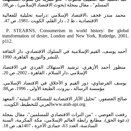
المسلم" ، مقال بمجلة (بحوث الاقتصاد الإسلامي) ، ص08.‏
‏ محمد منذر قحف ،الاقتصاد الإسلامي :دراسة تحليلية للفعالية
الاقتصادية ، ط 2 ، دار القلم، الكويت ،1981، ص 47. ‏
‏ ‏P‏.‏‎ STEARNS, Consumerism in world history: the global
transformation of desire, London and ‎New York, Rutledge, 2001,
p112.‎
‏ أحمد يوسف، القيم الإسلامية في السلوك الاقتصادي، دار الثقافة
للنشر والتوزيع، القاهرة، 1990،
‏ منظور أحمد الأزهري، ترشيد الاستهلاك الفردي في الاقتصاد
الإسلامي ،دار السلام ، القاهرة ، 2002، ص 20.‏
‏ يوسف القرضاوي، دور القيم و الأخلاق في الاقتصاد الإسلامي،
مؤسسة الرسالة ، بيروت، الطبعة الأولى ، 1996، ص88.‏
‏ صالح العصفور، "تحليل الآثار الاقتصادية للمشكلات البيئية"، المعهد
العربي للتخطيط، الكويت، ‏www.arab-api.org
‏ رفعت العوضي ، "من التراث الاقتصادي للمسلمين"، مقال بمجلة
(دعوة الحق)، مطابع رابطة العالم الإسلامي، مكة المكرمة، السنة
‏السادسة، العدد 63، جمادى الآخرة ، 1407هـ، ص 18.‏