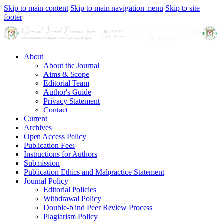
Skip to main content
Skip to main navigation menu
Skip to site
footer
About
About the Journal
Aims & Scope
Editorial Team
Author's Guide
Privacy Statement
Contact
Current
Archives
Open Access Policy
Publication Fees
Instructions for Authors
Submission
Publication Ethics and Malpractice Statement
Journal Policy
Editorial Policies
Withdrawal Policy
Double-blind Peer Review Process
Plagiarism Policy