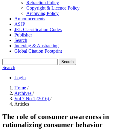
Retraction Policy
Copyright & Licence Policy
Archiving Policy
Announcements
ASJP
JEL Classification Codes
Publisher
Search
Indexing & Abstracting
Global Citation Footprint
Search
Search
Login
Home
/
Archives
/
Vol 7 No 1 (2016)
/
Articles
The role of consumer awareness in
rationalizing consumer ‎behavior