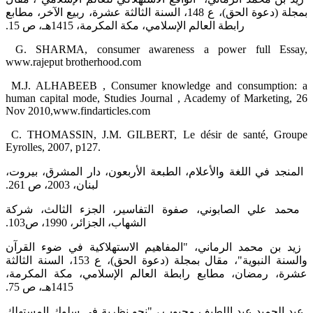
بمجلة (دعوة الحق)، ع 148، السنة الثالثة عشرة، ربيع الآخر، ‏مطابع
رابطة العالم الإسلامي، مكة المكرمة، 1415هـ، ص 15.‏
‏ ‏G‏.‏‎ SHARMA, consumer awareness a power full Essay,
www.rajeput brotherhood.com
‏ ‏M.J. ALHABEEB , Consumer knowledge and consumption: a
human capital mode, Studies ‎Journal , Academy of Marketing, 26
Nov 2010,www.findarticles.com
‏ ‏C. THOMASSIN, J.M. GILBERT, Le désir de santé, Groupe
Eyrolles, 2007, p127.‎
‏ المنجد في اللغة والأعلام، الطبعة الأربعون، دار المشرق، بيروت،
لبنان، 2003، ص 261.‏
‏ محمد علي الصابوني، صفوة التفاسير، الجزء الثالث، شركة
الشهاب، الجزائر، 1990، ص103.‏
‏ زيد بن محمد الرماني، "المفاهيم الاستهلاكية في ضوء القرآن
والسنة النبوية"، مقال بمجلة (دعوة الحق)، ع 153، السنة الثالثة
عشرة، ‏رمضان، مطابع رابطة العالم الإسلامي، مكة المكرمة،
1415هـ، ص 75.‏
‏ عبد الحميد عبد اللطيف محبوب ، "نحو نظرية في سلوك المستهلك