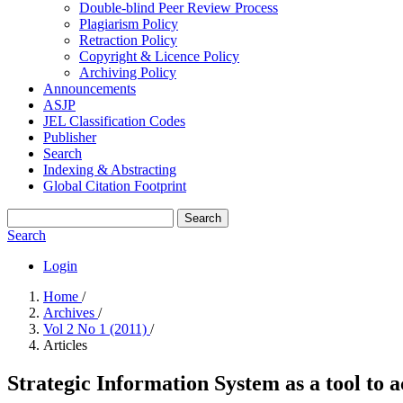
Double-blind Peer Review Process
Plagiarism Policy
Retraction Policy
Copyright & Licence Policy
Archiving Policy
Announcements
ASJP
JEL Classification Codes
Publisher
Search
Indexing & Abstracting
Global Citation Footprint
Search
Search
Login
Home
/
Archives
/
Vol 2 No 1 (2011)
/
Articles
Strategic Information System as a tool to 