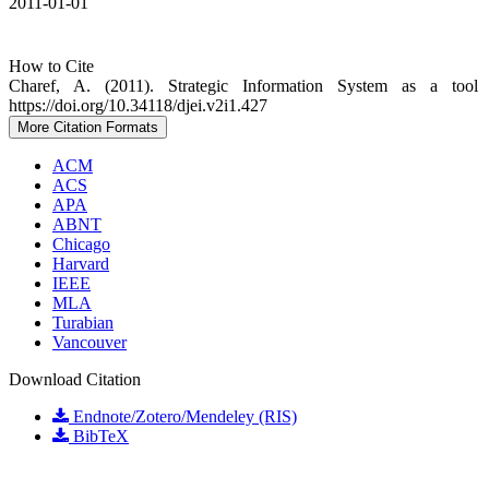
2011-01-01
How to Cite
Charef, A. (2011). Strategic Information System as a tool
https://doi.org/10.34118/djei.v2i1.427
More Citation Formats
ACM
ACS
APA
ABNT
Chicago
Harvard
IEEE
MLA
Turabian
Vancouver
Download Citation
Endnote/Zotero/Mendeley (RIS)
BibTeX