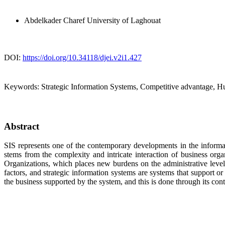
Abdelkader Charef
University of Laghouat
DOI:
https://doi.org/10.34118/djei.v2i1.427
Keywords:
Strategic Information Systems, Competitive advantage, H
Abstract
SIS represents one of the contemporary developments in the informat
stems from the complexity and intricate interaction of business orga
Organizations, which places new burdens on the administrative levels 
factors, and strategic information systems are systems that support or 
the business supported by the system, and this is done through its cont