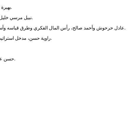
بهيرة الموجي، دوائر الجودة، المنظمة العربية للتنمية الادارية، القاهرة، 1995.
نبيل مرسي خليل، الميزة التنافسية في مجال الاعمال، مركز الاسكندرية للكتاب، 1998.
عادل حرحوش وأحمد صالح، رأس المال الفكري وطرق قياسه وأساليب المحافظة عليه، المنظمة العربية للتنمية الادارية، القاهرة، 2003.
راوية حسن، مدخل استراتيجي لتخطيط وتنمية الموارد البشرية، الدار الجامعية ،الاسكندرية، 2002.
حسن علي الزغبي، نظم المعلومات الاستراتيجية، دار وائل، ط1، الاردن، 2005.