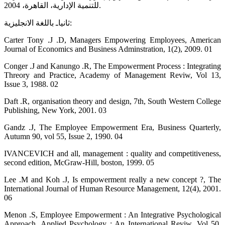
للتنمية الإدارية، القاهرة، 2004.
ثانياـ باللغة الانجليزية:
Carter Tony .J .D, Managers Empowering Employees, American
Journal of Economics and Business Adminstration, 1(2), 2009. 01
Conger .J and Kanungo .R, The Empowerment Process : Integrating
Threory and Practice, Academy of Management Reviw, Vol 13,
Issue 3, 1988. 02
Daft .R, organisation theory and design, 7th, South Western College
Publishing, New York, 2001. 03
Gandz .J, The Employee Empowerment Era, Business Quarterly,
Autumn 90, vol 55, Issue 2, 1990. 04
IVANCEVICH and all, management : quality and competitiveness,
second edition, McGraw-Hill, boston, 1999. 05
Lee .M and Koh .J, Is empowerment really a new concept ?, The
International Journal of Human Resource Management, 12(4), 2001.
06
Menon .S, Employee Empowerment : An Integrative Psychological
Approach, Applied Psychology : An International Reviw, Vol 50,