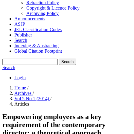
Retraction Policy
Copyright & Licence Policy
Archiving Policy
Announcements
ASJP
JEL Classification Codes
Publisher
Search
Indexing & Abstracting
Global Citation Footprint
Search
Search
Login
Home
/
Archives
/
Vol 5 No 1 (2014)
/
Articles
Empowering employees as a key
requirement of the contemporary
director: a theoretical approach