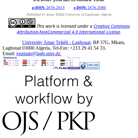
p-ISSN:
e-ISSN:
2676-2013
|
2676-2080
Published by Amar Telidji University of Laghouat, Algeria
This work is licensed under a
Creative Commons
Attribution-NonCommercial 4.0 International License
.
University Amar Telidji - Laghouat
. BP 37G, Mkam,
Laghouat 03000 Algeria, Tel-Fax: +213 29 41 54 33,
Email:
journals@lagh-univ.dz