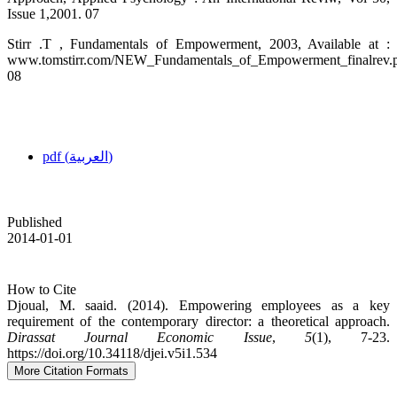
Issue 1,2001. 07
Stirr .T , Fundamentals of Empowerment, 2003, Available at :
www.tomstirr.com/NEW_Fundamentals_of_Empowerment_finalrev.
08
pdf (العربية)
Published
2014-01-01
How to Cite
Djoual, M. saaid. (2014). Empowering employees as a key
requirement of the contemporary director: a theoretical approach.
Dirassat Journal Economic Issue
,
5
(1), 7-23.
https://doi.org/10.34118/djei.v5i1.534
More Citation Formats