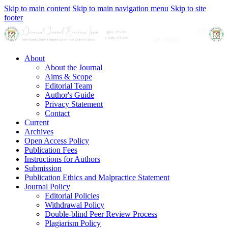
Skip to main content
Skip to main navigation menu
Skip to site
footer
About
About the Journal
Aims & Scope
Editorial Team
Author's Guide
Privacy Statement
Contact
Current
Archives
Open Access Policy
Publication Fees
Instructions for Authors
Submission
Publication Ethics and Malpractice Statement
Journal Policy
Editorial Policies
Withdrawal Policy
Double-blind Peer Review Process
Plagiarism Policy