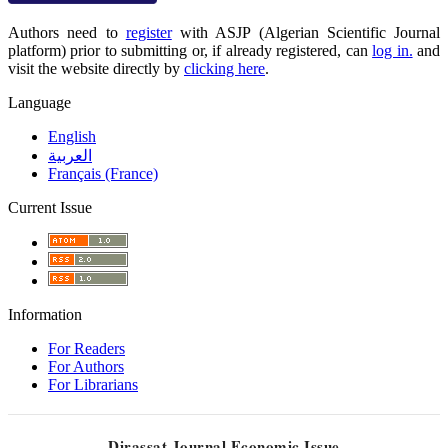
Authors need to
register
with ASJP (Algerian Scientific Journal
platform) prior to submitting or, if already registered, can
log in.
and
visit the website directly by
clicking here
.
Language
English
العربية
Français (France)
Current Issue
Information
For Readers
For Authors
For Librarians
Dirassat Journal Economic Issue