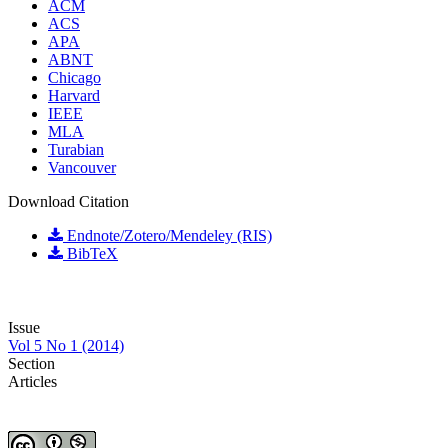
ACM
ACS
APA
ABNT
Chicago
Harvard
IEEE
MLA
Turabian
Vancouver
Download Citation
Endnote/Zotero/Mendeley (RIS)
BibTeX
Issue
Vol 5 No 1 (2014)
Section
Articles