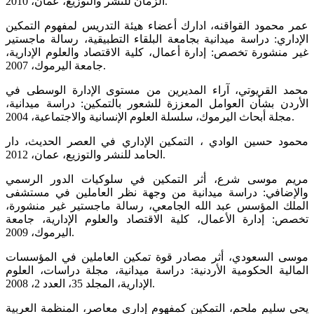
الزمان للنشر والتوزيع، عمان، 2010.
عمر محمود القواقنه، ادارك أعضاء هيئة التدريس لمفهوم التمكين
الإداري: دراسة ميدانية بجامعة البلقاء التطبيقية، رسالة ماجستير
غير منشورة تخصص: إدارة أعمال، كلية الاقتصاد والعلوم الإدارية،
جامعة اليرموك، 2007.
محمد القريوتي، آراء المديرين من مستوى الإدارة الوسطى في
الأردن بشأن العوامل المعززة للشعور بالتمكين: دراسة ميدانية،
مجلة أبحاث اليرموك، سلسلة العلوم الإنسانية والاجتماعية، 2004.
محمود حسين الوادي ، التمكين الإداري في العصر الحديث، دار
الحامد للنشر والتوزيع، عمان، 2012.
مريم موسى شرع، أثر التمكين في سلوكيات الدور الرسمي
والإضافي: دراسة ميدانية من وجهة نظر العاملين في مستشفى
الملك المؤسس عبد الله الجامعي، رسالة ماجستير غير منشورة،
تخصص: إدارة الأعمال، كلية الاقتصاد والعلوم الإدارية، جامعة
اليرموك، 2009.
موسى السعودي، أثر مصادر قوة تمكين العاملين في المؤسسات
المالية الحكومية الأردنية: دراسة ميدانية، مجلة دراسات، العلوم
الإدارية، المجلد 35، العدد 2، 2008.
يحي سليم ملحم، التمكين كمفهوم إداري معاصر، المنظمة العربية