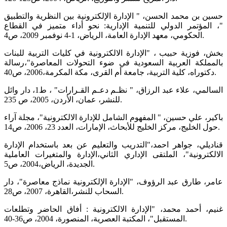
حسين بن محمد الحسن، " الإدارة الإلكترونية بين النظرية والتطبيق
"، المؤتمر الدولي للتنمية الإدارية: نحو أداء متميز في القطاع
الحكومي، معهد الإدارة العامة، الرياض، 1-4 نوفمبر 2009، ص4.
بخش، فوزية حبيب ، "الإدارة الالكترونية في كليات التربية للبنات
بالمملكة العربية السعودية في ضوء التحولات المعاصرة"،رسالة
دكتوراه، كلية التربية، جامعة أم القرى، مكة المكرمة،2006، ص40.
السالمي، علاء عبد الرزاق، " نظـم دعـم القـرارات" ، ط1، دار وائل
للنشر، عمان، الأردن، 2005، ص 235.
باكير، علي حسين، " المفهوم الشامل للإدارة الالكترونية"، مجلة آراء
حول الخليج، مركز الخليج للأبحاث، الإمارات، العدد 23، 2006، ص14.
قناديلي، جواهر احمد،"التدريب والتعليم عن بعد باستخدام الإدارة
الالكترونية"، الملتقى الإداري الثاني،الإدارة والمتغيرات العاملية
الجديدة، الرياض،2004، ص5.
عامر، طارق عبد الرؤوف، "الإدارة الإلكترونية نماذج معاصرة"، دار
السحاب للنشر،القاهرة، 2007، ص28.
غنيم، أحمد محمد، "الإدارة الالكترونية : أفاق الحاضر وتطلعات
المستقبل"، المكتبة العصرية، المنصورة، 2004، ص36-40.