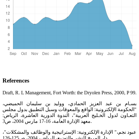
References
Draft, R. L Management, Fort Worth: the Dryolen Press, 2000, P 99.
بسـام بن عبد العزيز الحمادي، ووليد بن سليمان الحميضي،
"الحكومة الإلكترونية: الواقع والمعوقات وسبل التطبيق بدول مجلس
التعـاون لدول الخـليج العربية"، الندوة الدورية العاشرة، الرياض:
معهد الإدارة العامة، 16-17 مارس 2004، ص3.
عبود نجم،" الإدارة الإلكترونية: الإستراتيجية والوظائف والمشكلات"،
دار المريخ للنشر والتوزيع، الرياض، 2004، ص125-126.