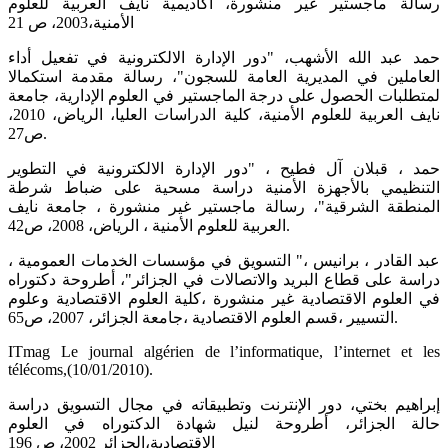
رسالة ماجستير غير منشورة، أكاديمية نايف العربية للعلوم
الأمنية،2003، ص 21
حمد عبد الله الأشهب، "دور الإدارة الالكترونية في تفعيل أداء
العاملين في المديرية العامة للسجون"، رسالة مقدمة استكمالا
لمتطلبات الحصول على درجة الماجستير في العلوم الإدارية، جامعة
نايف العربية للعلوم الأمنية، كلية الدراسات العليا، الرياض، 2010،
ص27.
حمد ، قبلان آل فطيح ، "دور الإدارة الالكترونية في التطوير
التنظيمي بالأجهزة الأمنية دراسة مسحية على ضباط شرطة
المنطقة الشرقية"، رسالة ماجستير غير منشورة ، جامعة نايف
العربية للعلوم الأمنية ، الرياض، 2008، ص42.
عبد القادر ، برانيس ،" التسويق في مؤسسات الخدمات العمومية ،
دراسة على قطاع البريد والاتصالات في الجزائر"، أطروحة دكتوراه
في العلوم الاقتصادية غير منشورة ،كلية العلوم الاقتصادية وعلوم
التسيير ،قسم العلوم الاقتصادية ،جامعة الجزائر، 2007، ص65.
ITmag Le journal algérien de l’informatique, l’internet et les
télécoms,(10/01/2010).
إبراهيم بختي، دور الإنترنت وتطبيقاته في مجال التسويق دراسة
حالة الجزائر، أطروحة لنيل شهادة الدكتوراه في العلوم
الاقتصادية،الجزائر 2002، ص 196