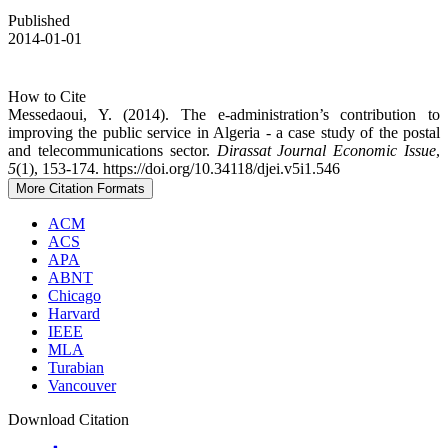
Published
2014-01-01
How to Cite
Messedaoui, Y. (2014). The e-administration’s contribution to
improving the public service in Algeria - a case study of the postal
and telecommunications sector.
Dirassat Journal Economic Issue
,
5
(1), 153-174. https://doi.org/10.34118/djei.v5i1.546
More Citation Formats
ACM
ACS
APA
ABNT
Chicago
Harvard
IEEE
MLA
Turabian
Vancouver
Download Citation