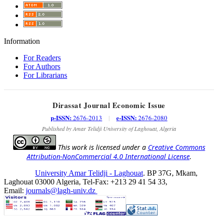
Information
For Readers
For Authors
For Librarians
Dirassat Journal Economic Issue
p-ISSN:
e-ISSN:
2676-2013
|
2676-2080
Published by Amar Telidji University of Laghouat, Algeria
This work is licensed under a
Creative Commons
Attribution-NonCommercial 4.0 International License
.
University Amar Telidji - Laghouat
. BP 37G, Mkam,
Laghouat 03000 Algeria, Tel-Fax: +213 29 41 54 33,
Email:
journals@lagh-univ.dz