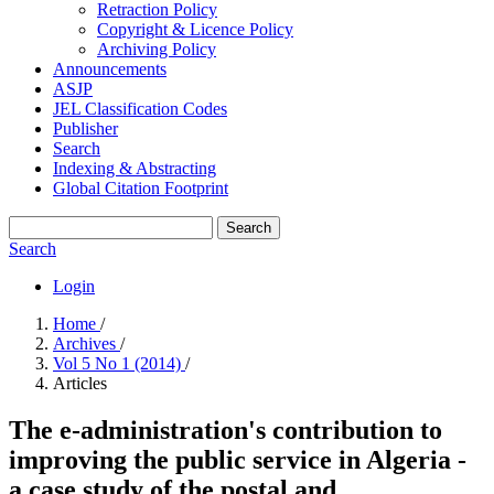
Retraction Policy
Copyright & Licence Policy
Archiving Policy
Announcements
ASJP
JEL Classification Codes
Publisher
Search
Indexing & Abstracting
Global Citation Footprint
Search
Search
Login
Home
/
Archives
/
Vol 5 No 1 (2014)
/
Articles
The e-administration's contribution to
improving the public service in Algeria -
a case study of the postal and