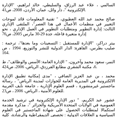
السالمي ، علاء عبد الرزاق، والسليطي، خالد ابراهيم، "الإدارة
الإلكترونية "، دار وائل، عمان، الأردن، 2008، ص41.
صالح محمد عبد الله العطيوي، " تقنية المعلومات قائد لموجات
التغيير في منظمات الأعمال في هذا العصر"، الملتقى الإداري
الثالث: إدارة التطوير ومتطلبات التطوير في العمل الإداري ، نحو
إدارة متغيرة فاعلة، جدة 29-30 مارس 2005، ص76
بيتر دراكر، "الإدارة للمستقبل : التسعينات وما بعدها"، ترجمة :
صليب بطرس، القاهرة: الدار الدولية للنشر والتوزيع، 1994 ، ص
164.
النمر، سعود محمد وآخرون، " الإدارة العامة: الأسس والوظائف"، ط
6، مكتبة الشقري مطابع الفرزدق، الرياض، 2006، ص424.
محمد ، بن عبد العزيز الضافي ، "مدى إمكانية تطبيق الإدارة
الالكترونية في المديرية العامة للجوازات لمدينة الرياض" ، رسالة
ماجستير غيرمنشورة ، قسم العلوم الإدارية ، جامعة نايف العربية
للعلوم الأمنية ، الرياض، 2006 ، ص23.
عشور عبد الكريم، " دور الإدارة الإلكترونية في ترشيد الخدمة
العمومية في الولايات المتحدة الأمريكية والجزائر "، مذكرة مقدمة
استكمالا لمتطلبات الحصول على شهادة الماجستير في العلوم
السياسية و العلاقات الدولية : تخصص الديمقراطية والرشادة، كلية