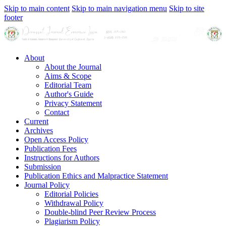
Skip to main content
Skip to main navigation menu
Skip to site
footer
About
About the Journal
Aims & Scope
Editorial Team
Author's Guide
Privacy Statement
Contact
Current
Archives
Open Access Policy
Publication Fees
Instructions for Authors
Submission
Publication Ethics and Malpractice Statement
Journal Policy
Editorial Policies
Withdrawal Policy
Double-blind Peer Review Process
Plagiarism Policy