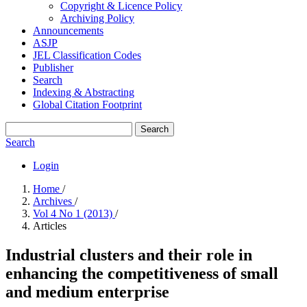
Copyright & Licence Policy
Archiving Policy
Announcements
ASJP
JEL Classification Codes
Publisher
Search
Indexing & Abstracting
Global Citation Footprint
Search
Search
Login
Home
/
Archives
/
Vol 4 No 1 (2013)
/
Articles
Industrial clusters and their role in
enhancing the competitiveness of small
and medium enterprise