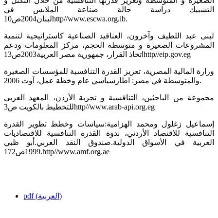
الصغيرة و المتوسطة وتعزيز قدرتها التنافسية من خلال التكتل و
التشبيك دراسة حالة صناعة الملابس في
لبنان2004ص10http//www.escwa.org.ib.
لبنى عبد اللطيف وآخرون، العناقيد الصناعية كاستراتيجية لتنمية
المشروعات الصغيرة و متوسطة الحجم، مركز المعلومات ودعم
اتخاذ القرار، جمهورية مصر العربية2003ص13http//eip.gov.eg
وزارة المالية المصرية، تعزيز القدرة التنافسية للمؤسسات الصغيرة
والمتوسطة في مصر: اطارسياسي عام وخطة عمل، آوت 2006.
مجموعة من الباحثين، التنافسية و تجربة الأردن، المعهد العربي
للتخطيط بالكويت ص3http//www.arab-api.org.eg
إسماعيل زغلول ومحمد الهزامية:سياسات وخطط تطوير القدرة
التنافسية للاقتصاد الأردني، ندوة القدرة التنافسية للاقتصاديات
العربية في الأسواق الدولية.صندوق النقد العربي.أبو ظبي
1999ص172.http//www.amf.org.ae
pdf (العربية)