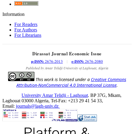
Information
For Readers
For Authors
For Librarians
Dirassat Journal Economic Issue
p-ISSN:
e-ISSN:
2676-2013
|
2676-2080
Published by Amar Telidji University of Laghouat, Algeria
This work is licensed under a
Creative Commons
Attribution-NonCommercial 4.0 International License
.
University Amar Telidji - Laghouat
. BP 37G, Mkam,
Laghouat 03000 Algeria, Tel-Fax: +213 29 41 54 33,
Email:
journals@lagh-univ.dz