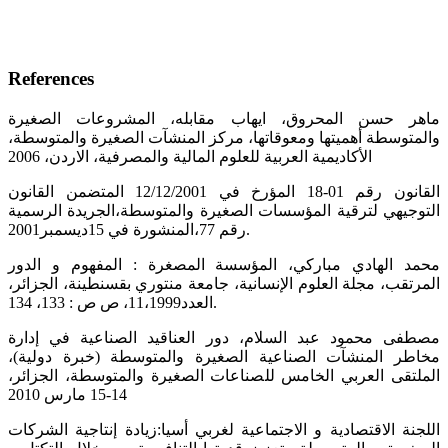
References
ماهر حسن المحروق، ايهاب مقابله، المشروعات الصغيرة
والمتوسطة أهميتها ومعوقاتها، مركز المنشآت الصغيرة والمتوسطة،
الأكاديمية العربية للعلوم المالية والمصرفية، الاردن، 2006
القانون رقم 01-18 المؤرخ في 12/12/2001 المتضمن القانون
التوجيهي لترقية المؤسسات الصغيرة والمتوسطة،الجريدة الرسمية
رقم 77،المنشورة في 15ديسمبر2001.
محمد الهادي مباركي، المؤسسة المصغرة : المفهوم و الدور
المرتقب، مجلة العلوم الإنسانية، جامعة منتوري بقسنطينة، الجزائر،
العدد11،1999، ص ص : 133، 134.
مصطفى محمود عبد السلام، دور العناقيد الصناعية في إدارة
مخاطر المنشآت الصناعية الصغيرة والمتوسطة (خبرة دولية)،
الملتقى العربي الخامس للصناعات الصغيرة والمتوسطة، الجزائر،
14-15 مارس 2010
اللجنة الاقتصادية و الاجتماعية لغربي أسيا:زيادة إنتاجية الشركات