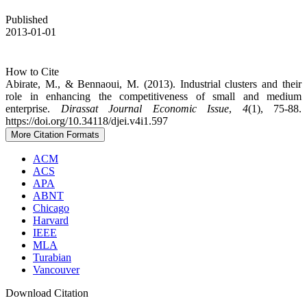
Published
2013-01-01
How to Cite
Abirate, M., & Bennaoui, M. (2013). Industrial clusters and their
role in enhancing the competitiveness of small and medium
enterprise.
Dirassat Journal Economic Issue
,
4
(1), 75-88.
https://doi.org/10.34118/djei.v4i1.597
More Citation Formats
ACM
ACS
APA
ABNT
Chicago
Harvard
IEEE
MLA
Turabian
Vancouver
Download Citation