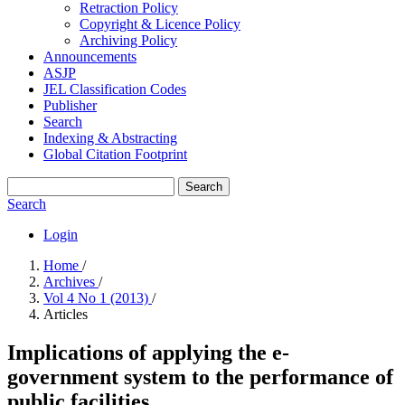
Retraction Policy
Copyright & Licence Policy
Archiving Policy
Announcements
ASJP
JEL Classification Codes
Publisher
Search
Indexing & Abstracting
Global Citation Footprint
Search
Search
Login
Home
/
Archives
/
Vol 4 No 1 (2013)
/
Articles
Implications of applying the e-
government system to the performance of
public facilities