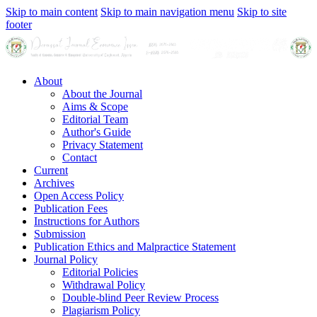
Skip to main content
Skip to main navigation menu
Skip to site
footer
About
About the Journal
Aims & Scope
Editorial Team
Author's Guide
Privacy Statement
Contact
Current
Archives
Open Access Policy
Publication Fees
Instructions for Authors
Submission
Publication Ethics and Malpractice Statement
Journal Policy
Editorial Policies
Withdrawal Policy
Double-blind Peer Review Process
Plagiarism Policy