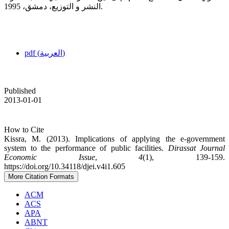
النشر و التوزيع، دمشق، 1995.
pdf (العربية)
Published
2013-01-01
How to Cite
Kissra, M. (2013). Implications of applying the e-government
system to the performance of public facilities.
Dirassat Journal
Economic Issue
,
4
(1), 139-159.
https://doi.org/10.34118/djei.v4i1.605
More Citation Formats
ACM
ACS
APA
ABNT