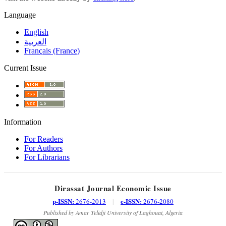
Language
English
العربية
Français (France)
Current Issue
Information
For Readers
For Authors
For Librarians
Dirassat Journal Economic Issue
p-ISSN:
e-ISSN:
2676-2013
|
2676-2080
Published by Amar Telidji University of Laghouat, Algeria