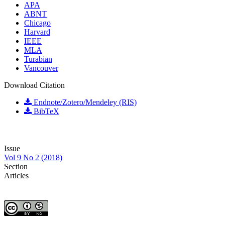
APA
ABNT
Chicago
Harvard
IEEE
MLA
Turabian
Vancouver
Download Citation
Endnote/Zotero/Mendeley (RIS)
BibTeX
Issue
Vol 9 No 2 (2018)
Section
Articles