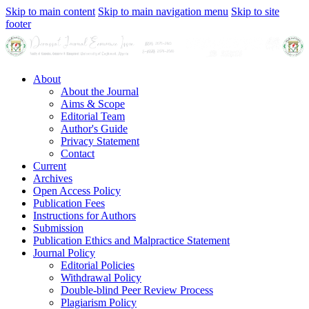
Skip to main content
Skip to main navigation menu
Skip to site
footer
About
About the Journal
Aims & Scope
Editorial Team
Author's Guide
Privacy Statement
Contact
Current
Archives
Open Access Policy
Publication Fees
Instructions for Authors
Submission
Publication Ethics and Malpractice Statement
Journal Policy
Editorial Policies
Withdrawal Policy
Double-blind Peer Review Process
Plagiarism Policy