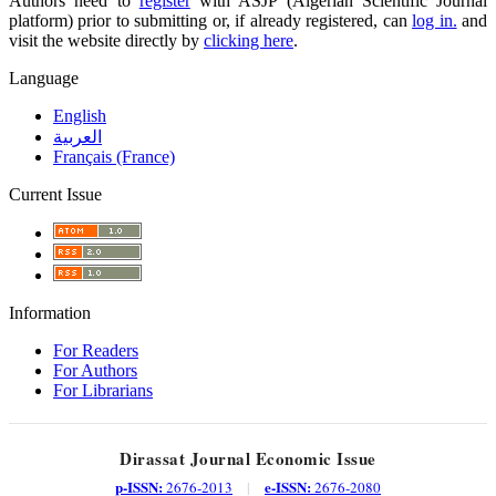
Authors need to
register
with ASJP (Algerian Scientific Journal
platform) prior to submitting or, if already registered, can
log in.
and
visit the website directly by
clicking here
.
Language
English
العربية
Français (France)
Current Issue
Information
For Readers
For Authors
For Librarians
Dirassat Journal Economic Issue
p-ISSN:
e-ISSN:
2676-2013
|
2676-2080