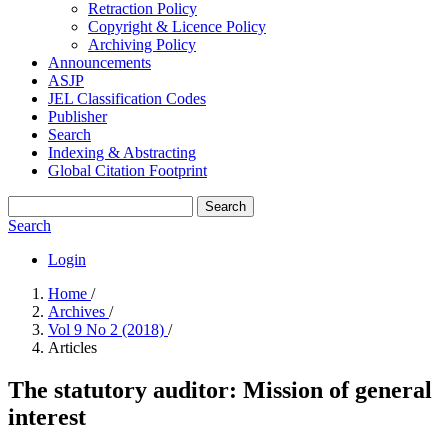
Retraction Policy
Copyright & Licence Policy
Archiving Policy
Announcements
ASJP
JEL Classification Codes
Publisher
Search
Indexing & Abstracting
Global Citation Footprint
Search
Search
Login
Home
/
Archives
/
Vol 9 No 2 (2018)
/
Articles
The statutory auditor: Mission of general
interest